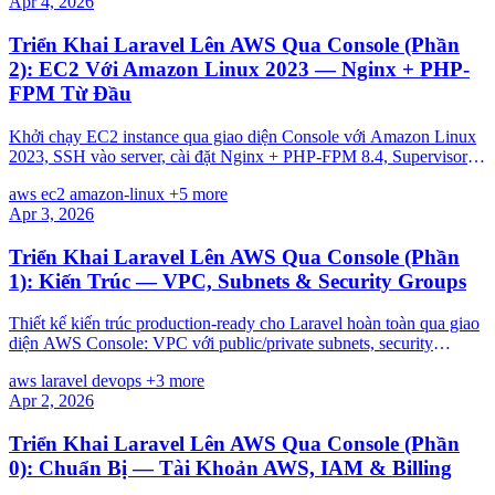
Apr 4, 2026
Triển Khai Laravel Lên AWS Qua Console (Phần
2): EC2 Với Amazon Linux 2023 — Nginx + PHP-
FPM Từ Đầu
Khởi chạy EC2 instance qua giao diện Console với Amazon Linux
2023, SSH vào server, cài đặt Nginx + PHP-FPM 8.4, Supervisor
cho queue, và deploy Laravel thủ công lần đầu.
aws
ec2
amazon-linux
+5 more
Apr 3, 2026
Triển Khai Laravel Lên AWS Qua Console (Phần
1): Kiến Trúc — VPC, Subnets & Security Groups
Thiết kế kiến trúc production-ready cho Laravel hoàn toàn qua giao
diện AWS Console: VPC với public/private subnets, security
groups, IAM roles — click từng bước.
aws
laravel
devops
+3 more
Apr 2, 2026
Triển Khai Laravel Lên AWS Qua Console (Phần
0): Chuẩn Bị — Tài Khoản AWS, IAM & Billing