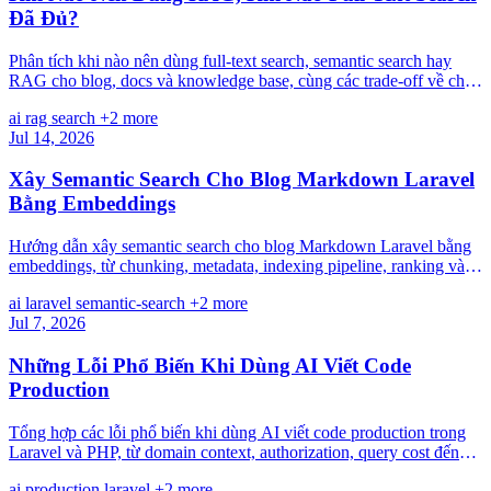
Đã Đủ?
Phân tích khi nào nên dùng full-text search, semantic search hay
RAG cho blog, docs và knowledge base, cùng các trade-off về chi
phí, độ phức tạp và độ tin cậy.
ai
rag
search
+2 more
Jul 14, 2026
Xây Semantic Search Cho Blog Markdown Laravel
Bằng Embeddings
Hướng dẫn xây semantic search cho blog Markdown Laravel bằng
embeddings, từ chunking, metadata, indexing pipeline, ranking và
cách đánh giá chất lượng search thực tế.
ai
laravel
semantic-search
+2 more
Jul 7, 2026
Những Lỗi Phổ Biến Khi Dùng AI Viết Code
Production
Tổng hợp các lỗi phổ biến khi dùng AI viết code production trong
Laravel và PHP, từ domain context, authorization, query cost đến
failure path và operability.
ai
production
laravel
+2 more