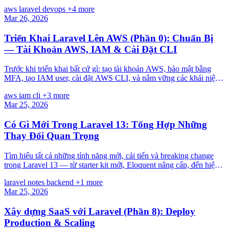
hạ tầng hoàn chỉnh.
aws
laravel
devops
+4 more
Mar 26, 2026
Triển Khai Laravel Lên AWS (Phần 0): Chuẩn Bị
— Tài Khoản AWS, IAM & Cài Đặt CLI
Trước khi triển khai bất cứ gì: tạo tài khoản AWS, bảo mật bằng
MFA, tạo IAM user, cài đặt AWS CLI, và nắm vững các khái niệm
AWS cốt lõi cần thiết cho toàn bộ series.
aws
iam
cli
+3 more
Mar 25, 2026
Có Gì Mới Trong Laravel 13: Tổng Hợp Những
Thay Đổi Quan Trọng
Tìm hiểu tất cả những tính năng mới, cải tiến và breaking change
trong Laravel 13 — từ starter kit mới, Eloquent nâng cấp, đến hiệu
năng vượt trội.
laravel
notes
backend
+1 more
Mar 25, 2026
Xây dựng SaaS với Laravel (Phần 8): Deploy
Production & Scaling