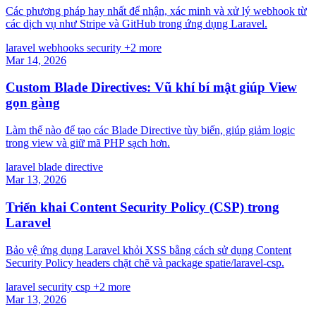
Các phương pháp hay nhất để nhận, xác minh và xử lý webhook từ
các dịch vụ như Stripe và GitHub trong ứng dụng Laravel.
laravel
webhooks
security
+2 more
Mar 14, 2026
Custom Blade Directives: Vũ khí bí mật giúp View
gọn gàng
Làm thế nào để tạo các Blade Directive tùy biến, giúp giảm logic
trong view và giữ mã PHP sạch hơn.
laravel
blade
directive
Mar 13, 2026
Triển khai Content Security Policy (CSP) trong
Laravel
Bảo vệ ứng dụng Laravel khỏi XSS bằng cách sử dụng Content
Security Policy headers chặt chẽ và package spatie/laravel-csp.
laravel
security
csp
+2 more
Mar 13, 2026