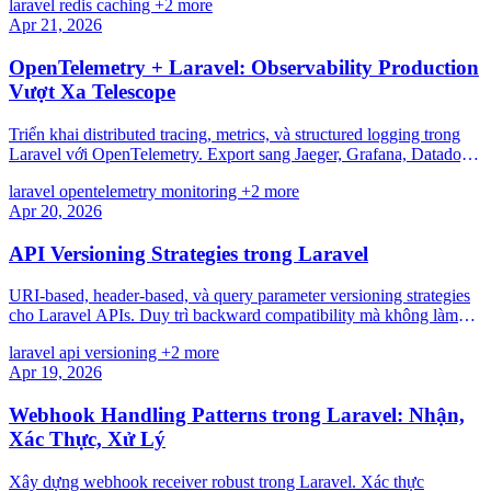
laravel
redis
caching
+2 more
Apr 21, 2026
OpenTelemetry + Laravel: Observability Production
Vượt Xa Telescope
Triển khai distributed tracing, metrics, và structured logging trong
Laravel với OpenTelemetry. Export sang Jaeger, Grafana, Datadog
cho observability toàn diện.
laravel
opentelemetry
monitoring
+2 more
Apr 20, 2026
API Versioning Strategies trong Laravel
URI-based, header-based, và query parameter versioning strategies
cho Laravel APIs. Duy trì backward compatibility mà không làm
hỏng clients hiện tại.
laravel
api
versioning
+2 more
Apr 19, 2026
Webhook Handling Patterns trong Laravel: Nhận,
Xác Thực, Xử Lý
Xây dựng webhook receiver robust trong Laravel. Xác thực