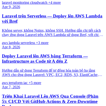
laravel
monitoring
cloudwatch
+4 more
Apr 9, 2026
Laravel trên Serverless — Deploy lên AWS Lambda
với Bref
Không server, không Nginx, không SSH. Hướng dẫn chi tiết cách
chạy ứng dụng Laravel trên AWS Lambda sử dụng Bref, với chi phí
gần như bằng 0 cho traffic thấp.
aws
lambda
serverless
+3 more
Apr 8, 2026
Deploy Laravel lên AWS bằng Terraform —
Infrastructure as Code từ A đến Z
Hướng dẫn sử dụng Terraform để tự động hóa toàn bộ hạ tầng
AWS cho ứng dụng Laravel: VPC, EC2, RDS, S3, ElastiCache,
ALB, CloudFront. Không cần click chuột, không cần nhớ lệnh CLI.
aws
terraform
iac
+5 more
Apr 7, 2026
Triển Khai Laravel Lên AWS Qua Console (Phần
5): CI/CD Với GitHub Actions & Zero-Downtime