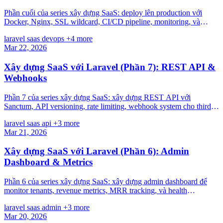
Phần cuối của series xây dựng SaaS: deploy lên production với
Docker, Nginx, SSL wildcard, CI/CD pipeline, monitoring, và
scaling strategies.
laravel
saas
devops
+4 more
Mar 22, 2026
Xây dựng SaaS với Laravel (Phần 7): REST API &
Webhooks
Phần 7 của series xây dựng SaaS: xây dựng REST API với
Sanctum, API versioning, rate limiting, webhook system cho third-
party integrations.
laravel
saas
api
+3 more
Mar 21, 2026
Xây dựng SaaS với Laravel (Phần 6): Admin
Dashboard & Metrics
Phần 6 của series xây dựng SaaS: xây dựng admin dashboard để
monitor tenants, revenue metrics, MRR tracking, và health
monitoring.
laravel
saas
admin
+3 more
Mar 20, 2026