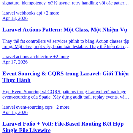
signature, idempotency, xử lý async, retry handling với các pattern
thực tế cho Stripe, GitHub.
laravel
webhooks
api
+2 more
Apr 18, 2026
Laravel Actions Pattern: Một Class, Một Nhiệm Vụ
Thay thế fat controllers và services phình to bằng Action classes tập
trung. Một class, một việc, hoàn toàn testable. Thay thế hiện đại cho
Service-Repository pattern.
laravel
actions
architecture
+2 more
Apr 17, 2026
Event Sourcing & CQRS trong Laravel: Giới Thiệu
Thực Hành
Học Event Sourcing và CQRS patterns trong Laravel với package
event-sourcing của Spatie. Xây dựng audit trail, replay events, và
tách biệt read/write models.
laravel
event-sourcing
cqrs
+2 more
Apr 15, 2026
Laravel Folio + Volt: File-Based Routing Kết Hợp
Single-File Livewire