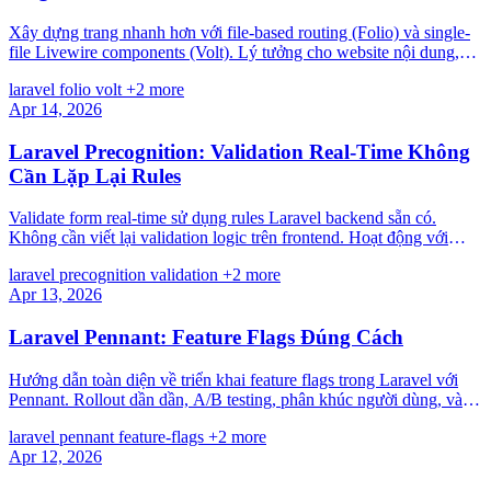
Xây dựng trang nhanh hơn với file-based routing (Folio) và single-
file Livewire components (Volt). Lý tưởng cho website nội dung,
dashboard, và prototype nhanh.
laravel
folio
volt
+2 more
Apr 14, 2026
Laravel Precognition: Validation Real-Time Không
Cần Lặp Lại Rules
Validate form real-time sử dụng rules Laravel backend sẵn có.
Không cần viết lại validation logic trên frontend. Hoạt động với
Vue, React, Alpine và Inertia.
laravel
precognition
validation
+2 more
Apr 13, 2026
Laravel Pennant: Feature Flags Đúng Cách
Hướng dẫn toàn diện về triển khai feature flags trong Laravel với
Pennant. Rollout dần dần, A/B testing, phân khúc người dùng, và
deploy an toàn trên production.
laravel
pennant
feature-flags
+2 more
Apr 12, 2026