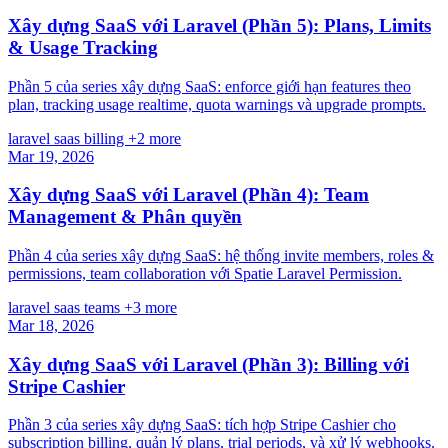
Xây dựng SaaS với Laravel (Phần 5): Plans, Limits
& Usage Tracking
Phần 5 của series xây dựng SaaS: enforce giới hạn features theo
plan, tracking usage realtime, quota warnings và upgrade prompts.
laravel
saas
billing
+2 more
Mar 19, 2026
Xây dựng SaaS với Laravel (Phần 4): Team
Management & Phân quyền
Phần 4 của series xây dựng SaaS: hệ thống invite members, roles &
permissions, team collaboration với Spatie Laravel Permission.
laravel
saas
teams
+3 more
Mar 18, 2026
Xây dựng SaaS với Laravel (Phần 3): Billing với
Stripe Cashier
Phần 3 của series xây dựng SaaS: tích hợp Stripe Cashier cho
subscription billing, quản lý plans, trial periods, và xử lý webhooks.