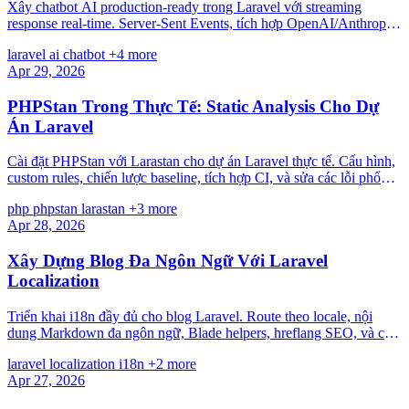
Xây chatbot AI production-ready trong Laravel với streaming
response real-time. Server-Sent Events, tích hợp OpenAI/Anthropic,
bộ nhớ hội thoại, rate limiting, và giao diện Blade gọn nhẹ không
laravel
ai
chatbot
+4 more
cần JavaScript framework.
Apr 29, 2026
PHPStan Trong Thực Tế: Static Analysis Cho Dự
Án Laravel
Cài đặt PHPStan với Larastan cho dự án Laravel thực tế. Cấu hình,
custom rules, chiến lược baseline, tích hợp CI, và sửa các lỗi phổ
biến nhất trong controllers, Eloquent models, và service classes.
php
phpstan
larastan
+3 more
Apr 28, 2026
Xây Dựng Blog Đa Ngôn Ngữ Với Laravel
Localization
Triển khai i18n đầy đủ cho blog Laravel. Route theo locale, nội
dung Markdown đa ngôn ngữ, Blade helpers, hreflang SEO, và các
pattern thực tế từ blog production song ngữ.
laravel
localization
i18n
+2 more
Apr 27, 2026