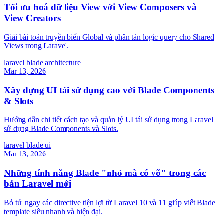
Tối ưu hoá dữ liệu View với View Composers và
View Creators
Giải bài toán truyền biến Global và phân tán logic query cho Shared
Views trong Laravel.
laravel
blade
architecture
Mar 13, 2026
Xây dựng UI tái sử dụng cao với Blade Components
& Slots
Hướng dẫn chi tiết cách tạo và quản lý UI tái sử dụng trong Laravel
sử dụng Blade Components và Slots.
laravel
blade
ui
Mar 13, 2026
Những tính năng Blade "nhỏ mà có võ" trong các
bản Laravel mới
Bỏ túi ngay các directive tiện lợi từ Laravel 10 và 11 giúp viết Blade
template siêu nhanh và hiện đại.