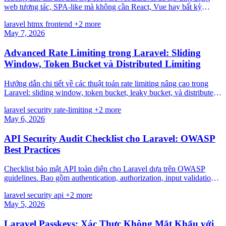
web tương tác, SPA-like mà không cần React, Vue hay bất kỳ
JavaScript framework phức tạp nào.
laravel
htmx
frontend
+2 more
May 7, 2026
Advanced Rate Limiting trong Laravel: Sliding
Window, Token Bucket và Distributed Limiting
Hướng dẫn chi tiết về các thuật toán rate limiting nâng cao trong
Laravel: sliding window, token bucket, leaky bucket, và distributed
rate limiting với Redis.
laravel
security
rate-limiting
+2 more
May 6, 2026
API Security Audit Checklist cho Laravel: OWASP
Best Practices
Checklist bảo mật API toàn diện cho Laravel dựa trên OWASP
guidelines. Bao gồm authentication, authorization, input validation,
rate limiting, và security headers.
laravel
security
api
+2 more
May 5, 2026
Laravel Passkeys: Xác Thực Không Mật Khẩu với