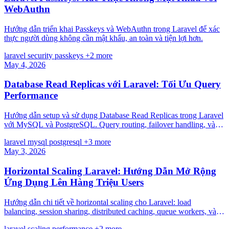
WebAuthn
Hướng dẫn triển khai Passkeys và WebAuthn trong Laravel để xác
thực người dùng không cần mật khẩu, an toàn và tiện lợi hơn.
laravel
security
passkeys
+2 more
May 4, 2026
Database Read Replicas với Laravel: Tối Ưu Query
Performance
Hướng dẫn setup và sử dụng Database Read Replicas trong Laravel
với MySQL và PostgreSQL. Query routing, failover handling, và
best practices.
laravel
mysql
postgresql
+3 more
May 3, 2026
Horizontal Scaling Laravel: Hướng Dẫn Mở Rộng
Ứng Dụng Lên Hàng Triệu Users
Hướng dẫn chi tiết về horizontal scaling cho Laravel: load
balancing, session sharing, distributed caching, queue workers, và
database replication.
laravel
scaling
performance
+2 more