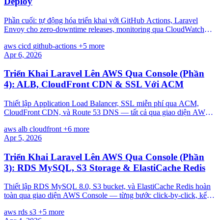
Deploy
Phần cuối: tự động hóa triển khai với GitHub Actions, Laravel
Envoy cho zero-downtime releases, monitoring qua CloudWatch
Console, và tổng kết toàn series.
aws
cicd
github-actions
+5 more
Apr 6, 2026
Triển Khai Laravel Lên AWS Qua Console (Phần
4): ALB, CloudFront CDN & SSL Với ACM
Thiết lập Application Load Balancer, SSL miễn phí qua ACM,
CloudFront CDN, và Route 53 DNS — tất cả qua giao diện AWS
Console, từng bước click-by-click.
aws
alb
cloudfront
+6 more
Apr 5, 2026
Triển Khai Laravel Lên AWS Qua Console (Phần
3): RDS MySQL, S3 Storage & ElastiCache Redis
Thiết lập RDS MySQL 8.0, S3 bucket, và ElastiCache Redis hoàn
toàn qua giao diện AWS Console — từng bước click-by-click, kết
nối Laravel với cả ba dịch vụ.
aws
rds
s3
+5 more