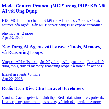
Model Context Protocol (MCP) trong PHP: Kết Nối
AI với Ứng Dụng
Hiểu MCP — tiêu chuẩn mở kết nối AI models với tools và data
sources bên ngoài. Xây MCP server bằng PHP expose capabilities
của Laravel app cho AI assistants.
php
mcp
ai
+2 more
Apr 23, 2026
Xây Dựng AI Agents với Laravel: Tools, Memory,
và Reasoning Loops
Vượt xa API calls đơn giản. Xây dựng AI agents trong Laravel sử
dụng tools, duy trì memory, reasoning loops, và thực hiện actions —
với code examples thực tế.
laravel
ai
agents
+3 more
Apr 22, 2026
Redis Deep Dive Cho Laravel Developers
Vượt xa Cache::get/set. Thành thạo Redis data structures, pub/sub,
Lua scripting, rate limiting, sessions, và tính năng real-time trong
Laravel.