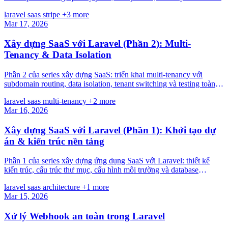
laravel
saas
stripe
+3 more
Mar 17, 2026
Xây dựng SaaS với Laravel (Phần 2): Multi-
Tenancy & Data Isolation
Phần 2 của series xây dựng SaaS: triển khai multi-tenancy với
subdomain routing, data isolation, tenant switching và testing toàn
diện.
laravel
saas
multi-tenancy
+2 more
Mar 16, 2026
Xây dựng SaaS với Laravel (Phần 1): Khởi tạo dự
án & kiến trúc nền tảng
Phần 1 của series xây dựng ứng dụng SaaS với Laravel: thiết kế
kiến trúc, cấu trúc thư mục, cấu hình môi trường và database
schema nền tảng.
laravel
saas
architecture
+1 more
Mar 15, 2026
Xử lý Webhook an toàn trong Laravel