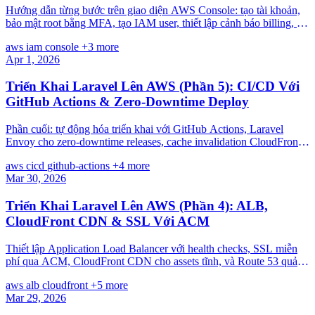
Hướng dẫn từng bước trên giao diện AWS Console: tạo tài khoản,
bảo mật root bằng MFA, tạo IAM user, thiết lập cảnh báo billing, và
nắm các khái niệm cốt lõi.
aws
iam
console
+3 more
Apr 1, 2026
Triển Khai Laravel Lên AWS (Phần 5): CI/CD Với
GitHub Actions & Zero-Downtime Deploy
Phần cuối: tự động hóa triển khai với GitHub Actions, Laravel
Envoy cho zero-downtime releases, cache invalidation CloudFront,
tự động rollback, và monitoring.
aws
cicd
github-actions
+4 more
Mar 30, 2026
Triển Khai Laravel Lên AWS (Phần 4): ALB,
CloudFront CDN & SSL Với ACM
Thiết lập Application Load Balancer với health checks, SSL miễn
phí qua ACM, CloudFront CDN cho assets tĩnh, và Route 53 quản
lý domain — hoàn thiện HTTPS.
aws
alb
cloudfront
+5 more
Mar 29, 2026