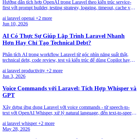
Hướng dẫn tích hợp OpenAI trong Laravel theo kiến trúc service-
first với prompt builder, testing strategy, logging, timeout, cache và
khả năng mở rộng về sau.
ai
laravel
openai
+2 more
Jun 10, 2026
AI Có Thực Sự Giúp Lập Trình Laravel Nhanh
Hơn Hay Chỉ Tạo Technical Debt?
Phân tích AI trong workflow Laravel từ góc nhìn năng suất thật,
technical debt, code review, test và kiến trúc để dùng Copilot hay
GPT an toàn hơn.
ai
laravel
productivity
+2 more
Jun 3, 2026
Voice Commands với Laravel: Tích Hợp Whisper và
GPT
Xây dựng ứng dụng Laravel với voice commands - từ speech-to-
text với OpenAI Whisper, xử lý natural language, đến text-to-speech
và realtime voice chat.
ai
laravel
whisper
+2 more
May 28, 2026