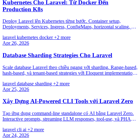
Kubernetes Cho Laravel: Từ Docker Đến
Production K8s
Deploy Laravel lên Kubernetes từng bước. Container setup,
Deployments, Services, Ingress, ConfigMaps, horizontal scaling, và
best practices production.
laravel
kubernetes
docker
+2 more
Apr 26, 2026
Database Sharding Strategies Cho Laravel
Scale database Laravel theo chiều ngang với sharding. Range-based,
hash-based, và tenant-based strategies với Eloquent implementations
thực tế.
laravel
database
sharding
+2 more
Apr 25, 2026
Xây Dựng AI-Powered CLI Tools với Laravel Zero
Tạo ứng dụng command-line standalone có AI bằng Laravel Zero.
Interactive prompts, streaming LLM responses, tool-use, và PHAR
binaries phân phối được.
laravel
cli
ai
+2 more
Apr 24, 2026