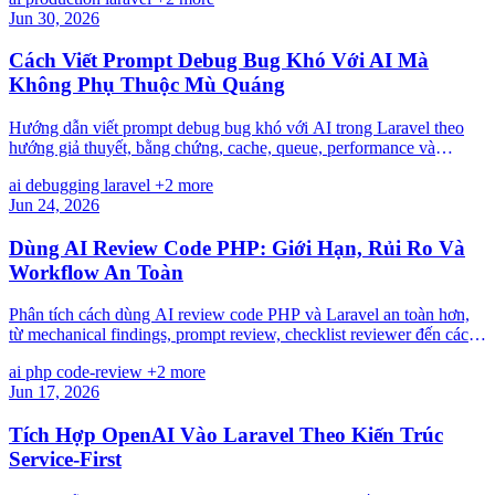
Jun 30, 2026
Cách Viết Prompt Debug Bug Khó Với AI Mà
Không Phụ Thuộc Mù Quáng
Hướng dẫn viết prompt debug bug khó với AI trong Laravel theo
hướng giả thuyết, bằng chứng, cache, queue, performance và
checklist kiểm chứng thực tế.
ai
debugging
laravel
+2 more
Jun 24, 2026
Dùng AI Review Code PHP: Giới Hạn, Rủi Ro Và
Workflow An Toàn
Phân tích cách dùng AI review code PHP và Laravel an toàn hơn,
từ mechanical findings, prompt review, checklist reviewer đến các
rủi ro gây ảo giác chất lượng.
ai
php
code-review
+2 more
Jun 17, 2026
Tích Hợp OpenAI Vào Laravel Theo Kiến Trúc
Service-First