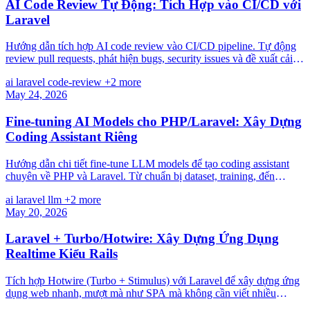
AI Code Review Tự Động: Tích Hợp vào CI/CD với
Laravel
Hướng dẫn tích hợp AI code review vào CI/CD pipeline. Tự động
review pull requests, phát hiện bugs, security issues và đề xuất cải
tiến với GPT/Claude.
ai
laravel
code-review
+2 more
May 24, 2026
Fine-tuning AI Models cho PHP/Laravel: Xây Dựng
Coding Assistant Riêng
Hướng dẫn chi tiết fine-tune LLM models để tạo coding assistant
chuyên về PHP và Laravel. Từ chuẩn bị dataset, training, đến
deployment với Laravel.
ai
laravel
llm
+2 more
May 20, 2026
Laravel + Turbo/Hotwire: Xây Dựng Ứng Dụng
Realtime Kiểu Rails
Tích hợp Hotwire (Turbo + Stimulus) với Laravel để xây dựng ứng
dụng web nhanh, mượt mà như SPA mà không cần viết nhiều
JavaScript. Học từ cách tiếp cận của Rails.