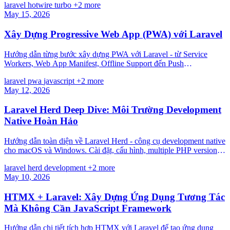
laravel
hotwire
turbo
+2 more
May 15, 2026
Xây Dựng Progressive Web App (PWA) với Laravel
Hướng dẫn từng bước xây dựng PWA với Laravel - từ Service
Workers, Web App Manifest, Offline Support đến Push
Notifications và Background Sync.
laravel
pwa
javascript
+2 more
May 12, 2026
Laravel Herd Deep Dive: Môi Trường Development
Native Hoàn Hảo
Hướng dẫn toàn diện về Laravel Herd - công cụ development native
cho macOS và Windows. Cài đặt, cấu hình, multiple PHP versions,
services, và so sánh với các giải pháp khác.
laravel
herd
development
+2 more
May 10, 2026
HTMX + Laravel: Xây Dựng Ứng Dụng Tương Tác
Mà Không Cần JavaScript Framework
Hướng dẫn chi tiết tích hợp HTMX với Laravel để tạo ứng dụng