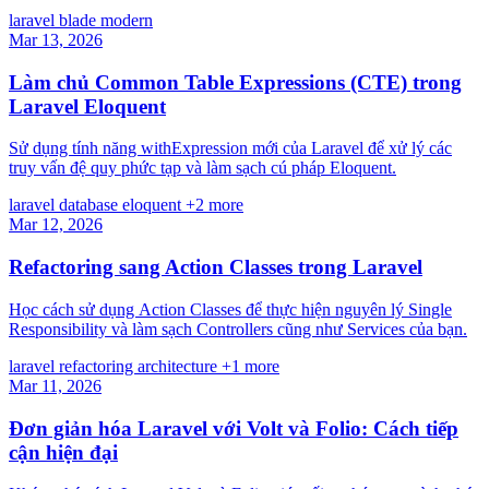
laravel
blade
modern
Mar 13, 2026
Làm chủ Common Table Expressions (CTE) trong
Laravel Eloquent
Sử dụng tính năng withExpression mới của Laravel để xử lý các
truy vấn đệ quy phức tạp và làm sạch cú pháp Eloquent.
laravel
database
eloquent
+2 more
Mar 12, 2026
Refactoring sang Action Classes trong Laravel
Học cách sử dụng Action Classes để thực hiện nguyên lý Single
Responsibility và làm sạch Controllers cũng như Services của bạn.
laravel
refactoring
architecture
+1 more
Mar 11, 2026
Đơn giản hóa Laravel với Volt và Folio: Cách tiếp
cận hiện đại