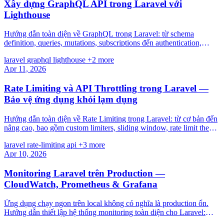
Xây dựng GraphQL API trong Laravel với
Lighthouse
Hướng dẫn toàn diện về GraphQL trong Laravel: từ schema
definition, queries, mutations, subscriptions đến authentication,
pagination, và N+1 prevention với Lighthouse PHP.
laravel
graphql
lighthouse
+2 more
Apr 11, 2026
Rate Limiting và API Throttling trong Laravel —
Bảo vệ ứng dụng khỏi lạm dụng
Hướng dẫn toàn diện về Rate Limiting trong Laravel: từ cơ bản đến
nâng cao, bao gồm custom limiters, sliding window, rate limit theo
plan, và API throttling cho SaaS.
laravel
rate-limiting
api
+3 more
Apr 10, 2026
Monitoring Laravel trên Production —
CloudWatch, Prometheus & Grafana
Ứng dụng chạy ngon trên local không có nghĩa là production ổn.
Hướng dẫn thiết lập hệ thống monitoring toàn diện cho Laravel:
metrics, logs, alerts, và dashboards.