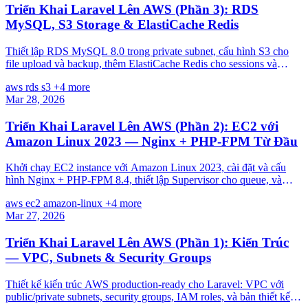
Triển Khai Laravel Lên AWS (Phần 3): RDS
MySQL, S3 Storage & ElastiCache Redis
Thiết lập RDS MySQL 8.0 trong private subnet, cấu hình S3 cho
file upload và backup, thêm ElastiCache Redis cho sessions và
cache, kết nối Laravel với cả ba.
aws
rds
s3
+4 more
Mar 28, 2026
Triển Khai Laravel Lên AWS (Phần 2): EC2 với
Amazon Linux 2023 — Nginx + PHP-FPM Từ Đầu
Khởi chạy EC2 instance với Amazon Linux 2023, cài đặt và cấu
hình Nginx + PHP-FPM 8.4, thiết lập Supervisor cho queue, và
triển khai app Laravel thủ công lần đầu.
aws
ec2
amazon-linux
+4 more
Mar 27, 2026
Triển Khai Laravel Lên AWS (Phần 1): Kiến Trúc
— VPC, Subnets & Security Groups
Thiết kế kiến trúc AWS production-ready cho Laravel: VPC với
public/private subnets, security groups, IAM roles, và bản thiết kế