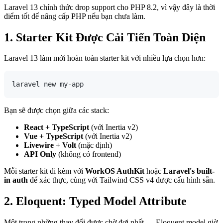
Laravel 13 chính thức drop support cho PHP 8.2, vì vậy đây là thời
điểm tốt để nâng cấp PHP nếu bạn chưa làm.
1. Starter Kit Được Cải Tiến Toàn Diện
Laravel 13 làm mới hoàn toàn starter kit với nhiều lựa chọn hơn:
Bạn sẽ được chọn giữa các stack:
React + TypeScript
(với Inertia v2)
Vue + TypeScript
(với Inertia v2)
Livewire + Volt
(mặc định)
API Only
(không có frontend)
Mỗi starter kit đi kèm với
WorkOS AuthKit
hoặc
Laravel's built-
in auth
để xác thực, cùng với Tailwind CSS v4 được cấu hình sẵn.
2. Eloquent: Typed Model Attribute
Một trong những thay đổi được chờ đợi nhất — Eloquent model giờ