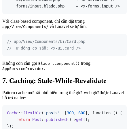
Với class-based component, chỉ cần đặt trong
và Laravel sẽ tự tìm:
app/View/Components/
// app/View/Components/Ui/Card.php
// Tự động có sẵn: <x-ui.card />
Không còn cần gọi
trong
Blade::component()
.
AppServiceProvider
7. Caching: Stale-While-Revalidate
Pattern cache mới rất phổ biến trong thế giới web giờ được Laravel
hỗ trợ native:
Cache
::
flexible
(
'posts'
, [
300
, 
600
], function () {

return
Post
::
published
()->
get
();
