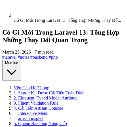
Có Gì Mới Trong Laravel 13: Tổng Hợp Những Thay Đổ...
Có Gì Mới Trong Laravel 13: Tổng Hợp
Những Thay Đổi Quan Trọng
March 25, 2026
·
7 min read
#laravel
#notes
#backend
#php
Mục lục
Yêu Cầu Hệ Thống
1. Starter Kit Được Cải Tiến Toàn Diện
2. Eloquent: Typed Model Attribute
3. Fluent Validation Rule
4. Cải Tiến Artisan Console
Interactive Menu
artisan inspect
5. Queue Batching Nâng Cấp