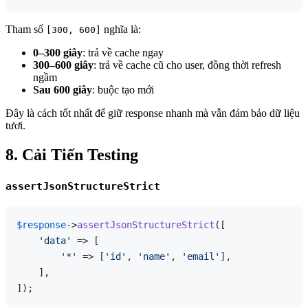
Tham số
nghĩa là:
[300, 600]
0–300 giây
: trả về cache ngay
300–600 giây
: trả về cache cũ cho user, đồng thời refresh
ngầm
Sau 600 giây
: buộc tạo mới
Đây là cách tốt nhất để giữ response nhanh mà vẫn đảm bảo dữ liệu
tươi.
8. Cải Tiến Testing
assertJsonStructureStrict
$response
->
assertJsonStructureStrict
([

'data'
 => [

'*'
 => [
'id'
, 
'name'
, 
'email'
],

    ],
