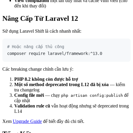
View compilation
một lần duy nhất và cache vĩnh viễn (cho
đến khi thay đổi)
Nâng Cấp Từ Laravel 12
Sử dụng Laravel Shift là cách nhanh nhất:
# Hoặc nâng cấp thủ công
Các breaking change chính cần lưu ý:
PHP 8.2 không còn được hỗ trợ
Một số method deprecated trong L12 đã bị xóa
— kiểm
tra changelog
Config file mới
— chạy
để
php artisan config:publish
cập nhật
Validation rule cũ
vẫn hoạt động nhưng sẽ deprecated trong
L14
Xem
Upgrade Guide
để biết đầy đủ chi tiết.