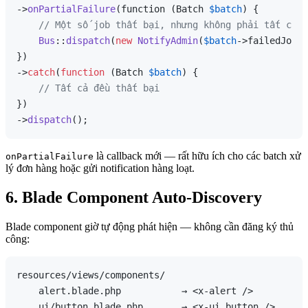
->
onPartialFailure
(function (Batch 
$batch
) {

// Một số job thất bại, nhưng không phải tất cả
Bus
::
dispatch
(
new
NotifyAdmin
(
$batch
->failedJobs)
})

->
catch
(
function
 (
Batch 
$batch
) 
{

// Tất cả đều thất bại
})

->
dispatch
là callback mới — rất hữu ích cho các batch xử
onPartialFailure
lý đơn hàng hoặc gửi notification hàng loạt.
6. Blade Component Auto-Discovery
Blade component giờ tự động phát hiện — không cần đăng ký thủ
công:
resources/views/components/

    alert.blade.php           → <x-alert />

    ui/button.blade.php       → <x-ui.button />
