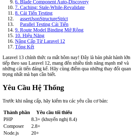
6. Blade Component Auto-Discovery
7. Caching: Stale-While-Revalidate
8. Cải Tiến Testing
assertJsonStructureStrict
Parallel Testing Cải Tiến
9. Route Model Binding Mở Rộng
10. Hiệu Năng
Nâng Cấp Từ Laravel 12
Tổng Kết
Laravel 13 chính thức ra mắt hôm nay! Đây là bản phát hành lớn
tiếp theo sau Laravel 12, mang đến nhiều tính năng mạnh mẽ và
những cải tiến đáng kể. Hãy cùng điểm qua những thay đổi quan
trọng nhất mà bạn cần biết.
Yêu Cầu Hệ Thống
Trước khi nâng cấp, hãy kiểm tra các yêu cầu cơ bản:
Thành phần
Yêu cầu tối thiểu
PHP
8.3+ (khuyến nghị 8.4)
Composer
2.8+
Node.js
20+