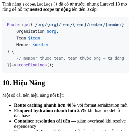
Tính năng
đã có từ trước, nhưng Laravel 13 mở
scopeBindings()
rộng để hỗ trợ
nested scope tự động
lên đến 3 cấp:
Route
::
get
(
'/org/{org}/team/{team}/member/{member}'
, 
    Organization 
$org
,

    Team 
$team
,

    Member 
$member
) {

// member thuộc team, team thuộc org — tự động va
})->
scopeBindings
10. Hiệu Năng
Một số cải tiến hiệu năng nổi bật:
Route caching nhanh hơn 40%
với format serialization mới
Eloquent hydration nhanh hơn 25%
khi load model từ
database
Container resolution cải tiến
— giảm overhead khi resolve
dependency