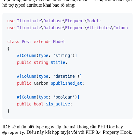
hỗ trợ typed attribute khai báo rõ ràng:
use
Illuminate
\
Database
\
Eloquent
\
Model
use
Illuminate
\
Database
\
Eloquent
\
Attributes
\
Column
;

class
Post
extends
Model
{

#[Column
(
type
: 
'string'
)
]
public
string
$title
;

#[Column
(
type
: 
'datetime'
)
]
public
 Carbon 
$published_at
;

#[Column
(
type
: 
'boolean'
)
]
public
bool
$is_active
;

IDE sẽ nhận biết type ngay lập tức mà không cần PHPDoc hay
. Điều này kết hợp tuyệt vời với PHP 8.4 Property Hook.
@property