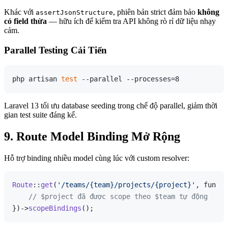
Khác với
, phiên bản strict đảm bảo
không
assertJsonStructure
có field thừa
— hữu ích để kiểm tra API không rò rỉ dữ liệu nhạy
cảm.
Parallel Testing Cải Tiến
php artisan 
test
Laravel 13 tối ưu database seeding trong chế độ parallel, giảm thời
gian test suite đáng kể.
9. Route Model Binding Mở Rộng
Hỗ trợ binding nhiều model cùng lúc với custom resolver:
Route
::
get
(
'/teams/{team}/projects/{project}'
, functi
// $project đã được scope theo $team tự động
})->
scopeBindings