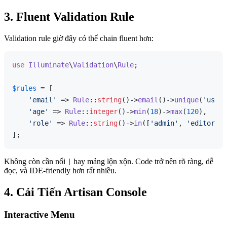
3. Fluent Validation Rule
Validation rule giờ đây có thể chain fluent hơn:
use
Illuminate
\
Validation
\
Rule
;

$rules
 = [

'email'
 => 
Rule
::
string
()->
email
()->
unique
(
'users
'age'
 => 
Rule
::
integer
()->
min
(
18
)->
max
(
120
),

'role'
 => 
Rule
::
string
()->
in
([
'admin'
, 
'editor'
, 
Không còn cần nối
hay mảng lộn xộn. Code trở nên rõ ràng, dễ
|
đọc, và IDE-friendly hơn rất nhiều.
4. Cải Tiến Artisan Console
Interactive Menu