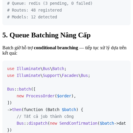
# Queue: redis (3 pending, 0 failed)
# Routes: 48 registered
# Models: 12 detected
5. Queue Batching Nâng Cấp
Batch giờ hỗ trợ
conditional branching
— tiếp tục xử lý dựa trên
kết quả:
use
Illuminate
\
Bus
\
Batch
use
Illuminate
\
Support
\
Facades
\
Bus
;

Bus
::
batch
([

new
ProcessOrder
(
$order
),

])

->
then
(function (Batch 
$batch
) {

// Tất cả job thành công
Bus
::
dispatch
(
new
SendConfirmation
(
$batch
->data[
'
})
