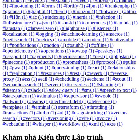
sourcing
(1)
#events
(1)
#explain
(1)
#feed
(1)
#fibers
(1)
#filament
(1)
#fine-tuning
(1)
#forms
(1)
#fortify
(1)
#fpm
(1)
#frankenphp
(1)
#grafana
(1)
#graphql
(1)
#herd
(1)
#horizon
(1)
#hotwire
(1)
#htmx
(1)
#i18n
(1)
#iac
(1)
#indexing
(1)
#inertia
(1)
#infection
(1)
#infrastructure
(1)
#json
(1)
#json-ld
(1)
#kubernetes
(1)
#lambda
(1)
#larastan
(1)
#laravel-zero
(1)
#lighthouse
(1)
#listeners
(1)
#localization
(1)
#logging
(1)
#machine-learning
(1)
#macros
(1)
#meilisearch
(1)
#metrics
(1)
#mobile
(1)
#modern
(1)
#native-php
(1)
#notifications
(1)
#notion
(1)
#oauth2
(1)
#offline
(1)
#opentelemetry
(1)
#operations
(1)
#owasp
(1)
#passkeys
(1)
#passport
(1)
#payments
(1)
#permissions
(1)
#pest
(1)
#phpstan
(1)
#pinecone
(1)
#production
(1)
#prometheus
(1)
#protocol
(1)
#pulse
(1)
#pwa
(1)
#qdrant
(1)
#query-tuning
(1)
#react
(1)
#relationships
(1)
#replication
(1)
#resources
(1)
#rest
(1)
#reverb
(1)
#reverse-
proxy
(1)
#rss
(1)
#sail
(1)
#scheduling
(1)
#schema
(1)
#scout
(1)
#semantic-search
(1)
#server
(1)
#serverless
(1)
#sharding
(1)
#sitemap
(1)
#slack
(1)
#slow-query
(1)
#sms
(1)
#speech-to-text
(1)
#state-pattern
(1)
#stimulus
(1)
#supervisor
(1)
#swoole
(1)
#tailwind
(1)
#teams
(1)
#technical-debt
(1)
#telescope
(1)
#templates
(1)
#terminal
(1)
#terraform
(1)
#throttling
(1)
#transactions
(1)
#turbo
(1)
#ui
(1)
#usage-tracking
(1)
#vector-
search
(1)
#vectors
(1)
#versioning
(1)
#vite
(1)
#voice
(1)
#webauthn
(1)
#whisper
(1)
#workflow
(1)
#xml
(1)
#xss
(1)
Khám phá Kiến thức Lập trình