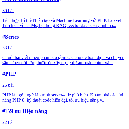
36 bài
Tích hợp Trí tuệ Nhân tạo và Machine Learning với PHP/Laravel.
Tìm hiểu về LLMs, hệ thống RAG, vector databases, tính nă...
#Series
33 bài
Chuỗi bài viết nhiều phần bao gồm các chủ đề toàn diện và chuyên
sâu. Theo dõi từng bước để xây dựng dự án hoàn chỉnh và...
#PHP
26 bài
PHP là ngôn ngữ lập trình server-side phổ biến. Khám phá các tính
năng PHP 8, kỹ thuật code hiện đại, tối ưu hiệu năng v...
#Tối ưu Hiệu năng
22 bài