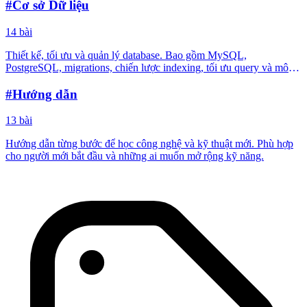
#Cơ sở Dữ liệu
14 bài
Thiết kế, tối ưu và quản lý database. Bao gồm MySQL,
PostgreSQL, migrations, chiến lược indexing, tối ưu query và mô
hìn...
#Hướng dẫn
13 bài
Hướng dẫn từng bước để học công nghệ và kỹ thuật mới. Phù hợp
cho người mới bắt đầu và những ai muốn mở rộng kỹ năng.