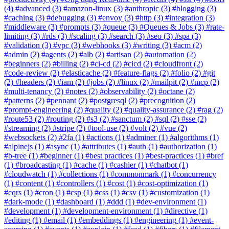
(4)
#advanced
(3)
#amazon-linux
(3)
#anthropic
(3)
#blogging
(3)
#caching
(3)
#debugging
(3)
#envoy
(3)
#http
(3)
#integration
(3)
#middleware
(3)
#prompts
(3)
#queue
(3)
#Queues & Jobs
(3)
#rate-
limiting
(3)
#rds
(3)
#scaling
(3)
#search
(3)
#seo
(3)
#spa
(3)
#validation
(3)
#vpc
(3)
#webhooks
(3)
#writing
(3)
#acm
(2)
#admin
(2)
#agents
(2)
#alb
(2)
#artisan
(2)
#automation
(2)
#beginners
(2)
#billing
(2)
#ci-cd
(2)
#cicd
(2)
#cloudfront
(2)
#code-review
(2)
#elasticache
(2)
#feature-flags
(2)
#folio
(2)
#git
(2)
#headers
(2)
#iam
(2)
#jobs
(2)
#linux
(2)
#mailpit
(2)
#mcp
(2)
#multi-tenancy
(2)
#notes
(2)
#observability
(2)
#octane
(2)
#patterns
(2)
#pennant
(2)
#postgresql
(2)
#precognition
(2)
#prompt-engineering
(2)
#quality
(2)
#quality-assurance
(2)
#rag
(2)
#route53
(2)
#routing
(2)
#s3
(2)
#sanctum
(2)
#sql
(2)
#sse
(2)
#streaming
(2)
#stripe
(2)
#tool-use
(2)
#volt
(2)
#vue
(2)
#websockets
(2)
#2fa
(1)
#actions
(1)
#adminer
(1)
#algorithms
(1)
#alpinejs
(1)
#async
(1)
#attributes
(1)
#auth
(1)
#authorization
(1)
#b-tree
(1)
#beginner
(1)
#best practices
(1)
#best-practices
(1)
#bref
(1)
#broadcasting
(1)
#cache
(1)
#cashier
(1)
#chatbot
(1)
#cloudwatch
(1)
#collections
(1)
#commonmark
(1)
#concurrency
(1)
#content
(1)
#controllers
(1)
#cost
(1)
#cost-optimization
(1)
#cqrs
(1)
#cron
(1)
#csp
(1)
#css
(1)
#csv
(1)
#customization
(1)
#dark-mode
(1)
#dashboard
(1)
#ddd
(1)
#dev-environment
(1)
#development
(1)
#development-environment
(1)
#directive
(1)
#editing
(1)
#email
(1)
#embeddings
(1)
#engineering
(1)
#event-