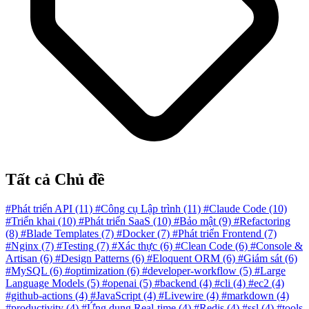
Tất cả Chủ đề
#Phát triển API
(11)
#Công cụ Lập trình
(11)
#Claude Code
(10)
#Triển khai
(10)
#Phát triển SaaS
(10)
#Bảo mật
(9)
#Refactoring
(8)
#Blade Templates
(7)
#Docker
(7)
#Phát triển Frontend
(7)
#Nginx
(7)
#Testing
(7)
#Xác thực
(6)
#Clean Code
(6)
#Console &
Artisan
(6)
#Design Patterns
(6)
#Eloquent ORM
(6)
#Giám sát
(6)
#MySQL
(6)
#optimization
(6)
#developer-workflow
(5)
#Large
Language Models
(5)
#openai
(5)
#backend
(4)
#cli
(4)
#ec2
(4)
#github-actions
(4)
#JavaScript
(4)
#Livewire
(4)
#markdown
(4)
#productivity
(4)
#Ứng dụng Real-time
(4)
#Redis
(4)
#ssl
(4)
#tools