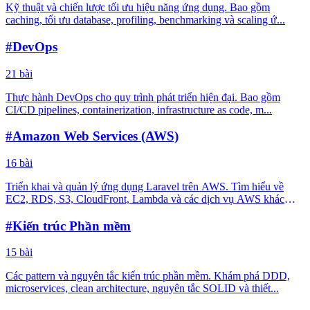
Kỹ thuật và chiến lược tối ưu hiệu năng ứng dụng. Bao gồm
caching, tối ưu database, profiling, benchmarking và scaling ứ...
#DevOps
21 bài
Thực hành DevOps cho quy trình phát triển hiện đại. Bao gồm
CI/CD pipelines, containerization, infrastructure as code, m...
#Amazon Web Services (AWS)
16 bài
Triển khai và quản lý ứng dụng Laravel trên AWS. Tìm hiểu về
EC2, RDS, S3, CloudFront, Lambda và các dịch vụ AWS khác
ch...
#Kiến trúc Phần mềm
15 bài
Các pattern và nguyên tắc kiến trúc phần mềm. Khám phá DDD,
microservices, clean architecture, nguyên tắc SOLID và thiết...