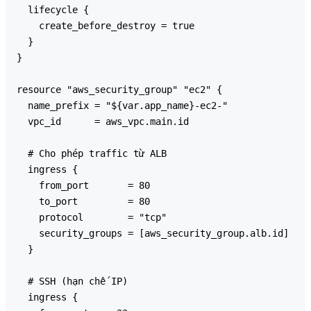
  lifecycle {

    create_before_destroy = true

  }

}

resource "aws_security_group" "ec2" {

  name_prefix = "${var.app_name}-ec2-"

  vpc_id      = aws_vpc.main.id

  # Cho phép traffic từ ALB

  ingress {

    from_port       = 80

    to_port         = 80

    protocol        = "tcp"

    security_groups = [aws_security_group.alb.id]

  }

  # SSH (hạn chế IP)

  ingress {
