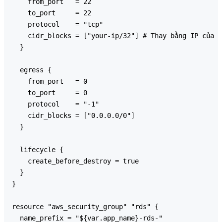
    from_port   = 22

    to_port     = 22

    protocol    = "tcp"

    cidr_blocks = ["your-ip/32"] # Thay bằng IP của b
  }

  egress {

    from_port   = 0

    to_port     = 0

    protocol    = "-1"

    cidr_blocks = ["0.0.0.0/0"]

  }

  lifecycle {

    create_before_destroy = true

  }

}

resource "aws_security_group" "rds" {

  name_prefix = "${var.app_name}-rds-"
