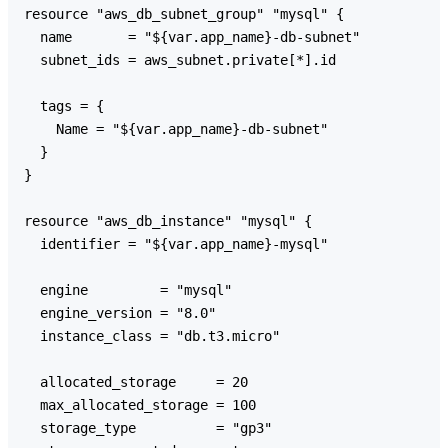
resource "aws_db_subnet_group" "mysql" {

  name       = "${var.app_name}-db-subnet"

  subnet_ids = aws_subnet.private[*].id

  tags = {

    Name = "${var.app_name}-db-subnet"

  }

}

resource "aws_db_instance" "mysql" {

  identifier = "${var.app_name}-mysql"

  engine         = "mysql"

  engine_version = "8.0"

  instance_class = "db.t3.micro"

  allocated_storage     = 20

  max_allocated_storage = 100

  storage_type          = "gp3"
