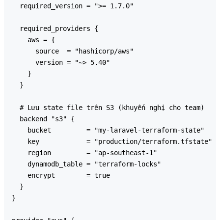
  required_version = ">= 1.7.0"

  required_providers {

    aws = {

      source  = "hashicorp/aws"

      version = "~> 5.40"

    }

  }

  # Lưu state file trên S3 (khuyến nghị cho team)

  backend "s3" {

    bucket         = "my-laravel-terraform-state"

    key            = "production/terraform.tfstate"

    region         = "ap-southeast-1"

    dynamodb_table = "terraform-locks"

    encrypt        = true

  }

}
