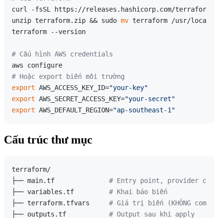
curl -fsSL https://releases.hashicorp.com/terraform/1
unzip terraform.zip && sudo 
mv
 terraform /usr/local/b
terraform --version

# Cấu hình AWS credentials
# Hoặc export biến môi trường
export
 AWS_ACCESS_KEY_ID=
"your-key"
export
 AWS_SECRET_ACCESS_KEY=
"your-secret"
export
 AWS_DEFAULT_REGION=
"ap-southeast-1"
Cấu trúc thư mục
terraform/

├── main.tf              
# Entry point, provider conf
├── variables.tf         
# Khai báo biến
├── terraform.tfvars     
# Giá trị biến (KHÔNG commit
├── outputs.tf           
# Output sau khi apply