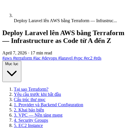
Deploy Laravel lên AWS bằng Terraform — Infrastruc...
Deploy Laravel lên AWS bằng Terraform
— Infrastructure as Code từ A đến Z
April 7, 2026
·
17 min read
#aws
#terraform
#iac
#devops
#laravel
#vpc
#ec2
#rds
Mục lục
Tại sao Terraform?
Yêu cầu trước khi bắt đầu
Cấu trúc thư mục
1. Provider và Backend Configuration
2. Khai báo biến
3. VPC — Nền tảng mạng
4. Security Groups
5. EC2 Instance