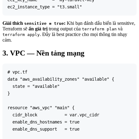
Giải thích
:
Khi bạn đánh dấu biến là sensitive,
sensitive = true
Terraform sẽ
ẩn giá trị
trong output của
và
terraform plan
. Đây là best practice cho mọi thông tin nhạy
terraform apply
cảm.
3. VPC — Nền tảng mạng
# vpc.tf

data "aws_availability_zones" "available" {

  state = "available"

}

resource "aws_vpc" "main" {

  cidr_block           = var.vpc_cidr

  enable_dns_hostnames = true

  enable_dns_support   = true
