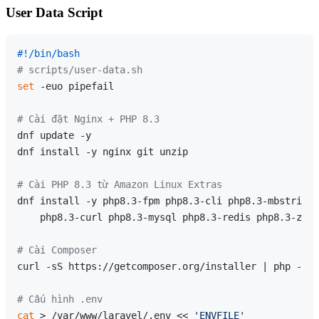
User Data Script
#!/bin/bash
# scripts/user-data.sh
set
 -euo pipefail

# Cài đặt Nginx + PHP 8.3
dnf update -y

dnf install -y nginx git unzip

# Cài PHP 8.3 từ Amazon Linux Extras
dnf install -y php8.3-fpm php8.3-cli php8.3-mbstring 
    php8.3-curl php8.3-mysql php8.3-redis php8.3-zip 
# Cài Composer
curl -sS https://getcomposer.org/installer | php -- -
# Cấu hình .env
cat
 > /var/www/laravel/.env << 
'ENVFILE'