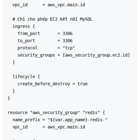
  vpc_id      = aws_vpc.main.id

  # Chỉ cho phép EC2 kết nối MySQL

  ingress {

    from_port       = 3306

    to_port         = 3306

    protocol        = "tcp"

    security_groups = [aws_security_group.ec2.id]

  }

  lifecycle {

    create_before_destroy = true

  }

}

resource "aws_security_group" "redis" {

  name_prefix = "${var.app_name}-redis-"

  vpc_id      = aws_vpc.main.id
