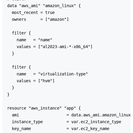
data "aws_ami" "amazon_linux" {

  most_recent = true

  owners      = ["amazon"]

  filter {

    name   = "name"

    values = ["al2023-ami-*-x86_64"]

  }

  filter {

    name   = "virtualization-type"

    values = ["hvm"]

  }

}

resource "aws_instance" "app" {

  ami                    = data.aws_ami.amazon_linux.
  instance_type          = var.ec2_instance_type

  key_name               = var.ec2_key_name
