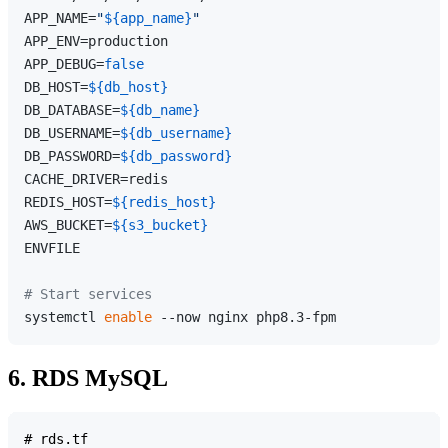
APP_NAME=
"
${app_name}
"
APP_ENV=production

APP_DEBUG=
false
DB_HOST=
${db_host}
DB_DATABASE=
${db_name}
DB_USERNAME=
${db_username}
DB_PASSWORD=
${db_password}
CACHE_DRIVER=redis

REDIS_HOST=
${redis_host}
AWS_BUCKET=
${s3_bucket}
ENVFILE

# Start services
systemctl 
enable
6. RDS MySQL
# rds.tf
