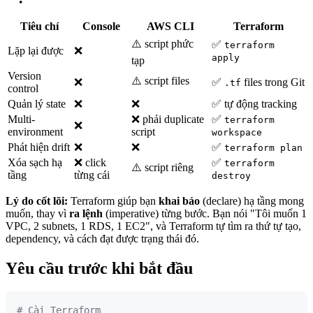
Tiêu chí
Console
AWS CLI
Terraform
⚠️ script phức
✅
terraform
Lặp lại được
❌
apply
tạp
Version
⚠️ script files
❌
✅
files trong Git
.tf
control
Quản lý state
❌
❌
✅ tự động tracking
Multi-
❌ phải duplicate
✅
terraform
❌
environment
script
workspace
Phát hiện drift
❌
❌
✅
terraform plan
Xóa sạch hạ
❌ click
✅
terraform
⚠️ script riêng
tầng
từng cái
destroy
Lý do cốt lõi:
Terraform giúp bạn
khai báo
(declare) hạ tầng mong
muốn, thay vì
ra lệnh
(imperative) từng bước. Bạn nói "Tôi muốn 1
VPC, 2 subnets, 1 RDS, 1 EC2", và Terraform tự tìm ra thứ tự tạo,
dependency, và cách đạt được trạng thái đó.
Yêu cầu trước khi bắt đầu
# Cài Terraform