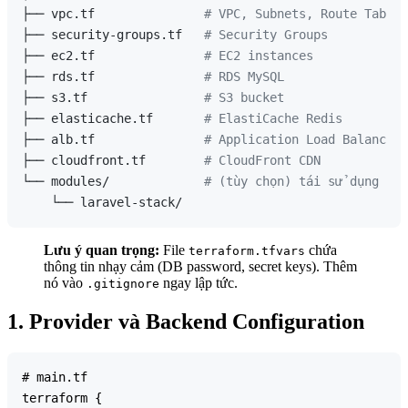
├── vpc.tf               
# VPC, Subnets, Route Tables
├── security-groups.tf   
# Security Groups
├── ec2.tf               
# EC2 instances
├── rds.tf               
# RDS MySQL
├── s3.tf                
# S3 bucket
├── elasticache.tf       
# ElastiCache Redis
├── alb.tf               
# Application Load Balancer
├── cloudfront.tf        
# CloudFront CDN
└── modules/             
# (tùy chọn) tái sử dụng
Lưu ý quan trọng:
File
chứa
terraform.tfvars
thông tin nhạy cảm (DB password, secret keys). Thêm
nó vào
ngay lập tức.
.gitignore
1. Provider và Backend Configuration
# main.tf

terraform {
