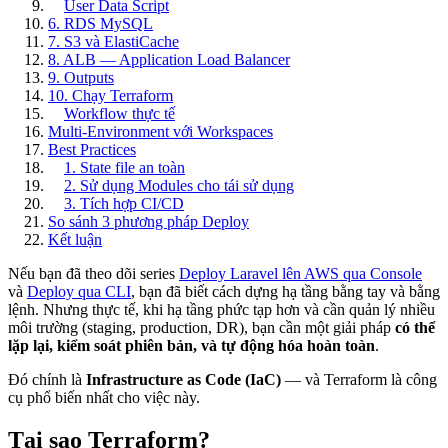
User Data Script
6. RDS MySQL
7. S3 và ElastiCache
8. ALB — Application Load Balancer
9. Outputs
10. Chạy Terraform
Workflow thực tế
Multi-Environment với Workspaces
Best Practices
1. State file an toàn
2. Sử dụng Modules cho tái sử dụng
3. Tích hợp CI/CD
So sánh 3 phương pháp Deploy
Kết luận
Nếu bạn đã theo dõi series
Deploy Laravel lên AWS qua Console
và
Deploy qua CLI
, bạn đã biết cách dựng hạ tầng bằng tay và bằng
lệnh. Nhưng thực tế, khi hạ tầng phức tạp hơn và cần quản lý nhiều
môi trường (staging, production, DR), bạn cần một giải pháp
có thể
lặp lại, kiểm soát phiên bản, và tự động hóa hoàn toàn
.
Đó chính là
Infrastructure as Code (IaC)
— và Terraform là công
cụ phổ biến nhất cho việc này.
Tại sao Terraform?