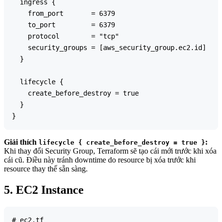
  ingress {

    from_port       = 6379

    to_port         = 6379

    protocol        = "tcp"

    security_groups = [aws_security_group.ec2.id]

  }

  lifecycle {

    create_before_destroy = true

  }

Giải thích
:
lifecycle { create_before_destroy = true }
Khi thay đổi Security Group, Terraform sẽ tạo cái mới trước khi xóa
cái cũ. Điều này tránh downtime do resource bị xóa trước khi
resource thay thế sẵn sàng.
5. EC2 Instance
# ec2.tf
