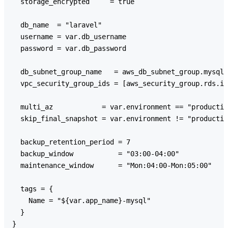
  storage_encrypted     = true

  db_name  = "laravel"

  username = var.db_username

  password = var.db_password

  db_subnet_group_name   = aws_db_subnet_group.mysql.
  vpc_security_group_ids = [aws_security_group.rds.id
  multi_az            = var.environment == "productio
  skip_final_snapshot = var.environment != "productio
  backup_retention_period = 7

  backup_window           = "03:00-04:00"

  maintenance_window      = "Mon:04:00-Mon:05:00"

  tags = {

    Name = "${var.app_name}-mysql"

  }
