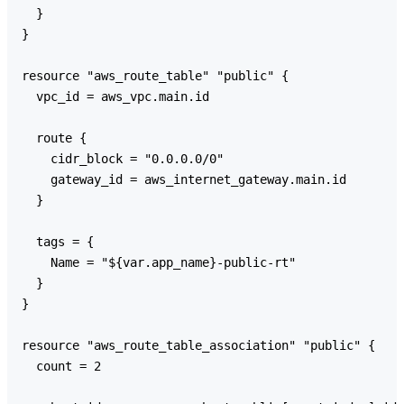
  }

}

resource "aws_route_table" "public" {

  vpc_id = aws_vpc.main.id

  route {

    cidr_block = "0.0.0.0/0"

    gateway_id = aws_internet_gateway.main.id

  }

  tags = {

    Name = "${var.app_name}-public-rt"

  }

}

resource "aws_route_table_association" "public" {

  count = 2
