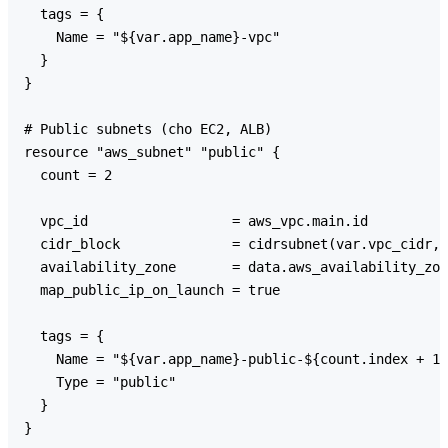
  tags = {

    Name = "${var.app_name}-vpc"

  }

}

# Public subnets (cho EC2, ALB)

resource "aws_subnet" "public" {

  count = 2

  vpc_id                  = aws_vpc.main.id

  cidr_block              = cidrsubnet(var.vpc_cidr, 
  availability_zone       = data.aws_availability_zon
  map_public_ip_on_launch = true

  tags = {

    Name = "${var.app_name}-public-${count.index + 1}
    Type = "public"

  }

}
