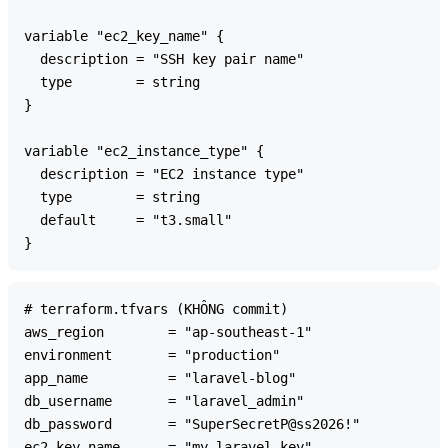
variable "ec2_key_name" {

  description = "SSH key pair name"

  type        = string

}

variable "ec2_instance_type" {

  description = "EC2 instance type"

  type        = string

  default     = "t3.small"

# terraform.tfvars (KHÔNG commit)

aws_region        = "ap-southeast-1"

environment       = "production"

app_name          = "laravel-blog"

db_username       = "laravel_admin"

db_password       = "SuperSecretP@ss2026!"

ec2_key_name      = "my-laravel-key"
