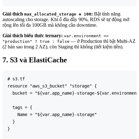
Giải thích
:
Bật tính năng
max_allocated_storage = 100
autoscaling cho storage. Khi ổ đĩa đầy 90%, RDS sẽ tự động mở
rộng lên tối đa 100GB mà không cần downtime.
Giải thích biểu thức ternary:
var.environment ==
— ở Production thì bật Multi-AZ
"production" ? true : false
(2 bản sao trong 2 AZ), còn Staging thì không (tiết kiệm tiền).
7. S3 và ElastiCache
# s3.tf

resource "aws_s3_bucket" "storage" {

  bucket = "${var.app_name}-storage-${var.environment
  tags = {

    Name = "${var.app_name}-storage"

  }

}
