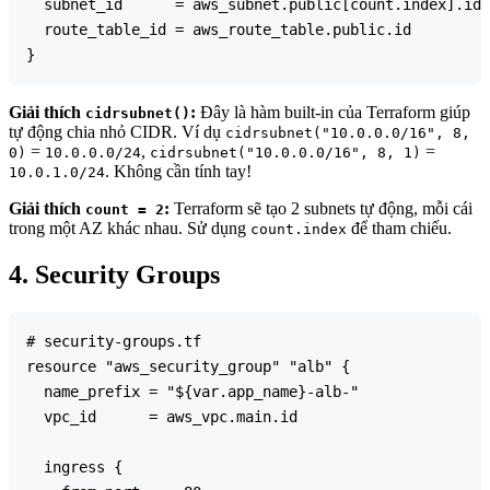
  subnet_id      = aws_subnet.public[count.index].id

  route_table_id = aws_route_table.public.id

Giải thích
:
Đây là hàm built-in của Terraform giúp
cidrsubnet()
tự động chia nhỏ CIDR. Ví dụ
cidrsubnet("10.0.0.0/16", 8,
=
,
=
0)
10.0.0.0/24
cidrsubnet("10.0.0.0/16", 8, 1)
. Không cần tính tay!
10.0.1.0/24
Giải thích
:
Terraform sẽ tạo 2 subnets tự động, mỗi cái
count = 2
trong một AZ khác nhau. Sử dụng
để tham chiếu.
count.index
4. Security Groups
# security-groups.tf

resource "aws_security_group" "alb" {

  name_prefix = "${var.app_name}-alb-"

  vpc_id      = aws_vpc.main.id

  ingress {
