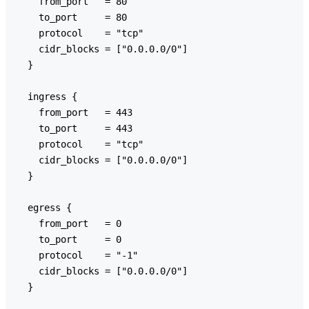
    from_port   = 80

    to_port     = 80

    protocol    = "tcp"

    cidr_blocks = ["0.0.0.0/0"]

  }

  ingress {

    from_port   = 443

    to_port     = 443

    protocol    = "tcp"

    cidr_blocks = ["0.0.0.0/0"]

  }

  egress {

    from_port   = 0

    to_port     = 0

    protocol    = "-1"

    cidr_blocks = ["0.0.0.0/0"]

  }
