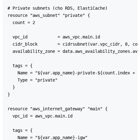
# Private subnets (cho RDS, ElastiCache)

resource "aws_subnet" "private" {

  count = 2

  vpc_id            = aws_vpc.main.id

  cidr_block        = cidrsubnet(var.vpc_cidr, 8, cou
  availability_zone = data.aws_availability_zones.ava
  tags = {

    Name = "${var.app_name}-private-${count.index + 1
    Type = "private"

  }

}

resource "aws_internet_gateway" "main" {

  vpc_id = aws_vpc.main.id

  tags = {

    Name = "${var.app_name}-igw"
