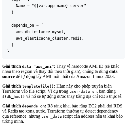
    Name = "${var.app_name}-server"

  }

  depends_on = [

    aws_db_instance.mysql,

    aws_elasticache_cluster.redis,

  ]

Giải thích
:
Thay vì hardcode AMI ID (sẽ khác
data "aws_ami"
nhau theo region và thay đổi theo thời gian), chúng ta dùng
data
source
để tự động lấy AMI mới nhất của Amazon Linux 2023.
Giải thích
:
Hàm này cho phép truyền biến
templatefile()
Terraform vào file script. Ví dụ trong
, bạn dùng
user-data.sh
và nó sẽ tự động được thay bằng địa chỉ RDS thực tế.
${db_host}
Giải thích
:
Rõ ràng khai báo rằng EC2 phải đợi RDS
depends_on
và Redis tạo xong trước. Terraform thường tự detect dependency
qua reference, nhưng
script cần address nên ta khai báo
user_data
tường minh.