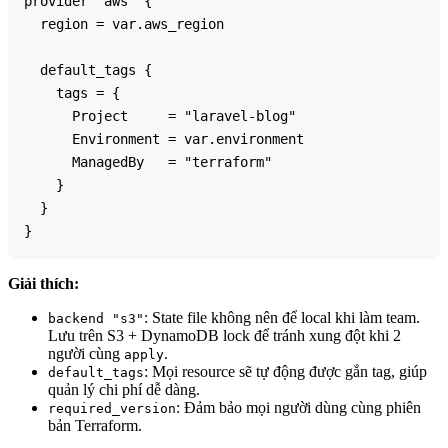
provider "aws" {

  region = var.aws_region

  default_tags {

    tags = {

      Project     = "laravel-blog"

      Environment = var.environment

      ManagedBy   = "terraform"

    }

  }

Giải thích:
: State file không nên để local khi làm team.
backend "s3"
Lưu trên S3 + DynamoDB lock để tránh xung đột khi 2
người cùng
.
apply
: Mọi resource sẽ tự động được gắn tag, giúp
default_tags
quản lý chi phí dễ dàng.
: Đảm bảo mọi người dùng cùng phiên
required_version
bản Terraform.