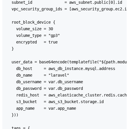
  subnet_id              = aws_subnet.public[0].id

  vpc_security_group_ids = [aws_security_group.ec2.id
  root_block_device {

    volume_size = 30

    volume_type = "gp3"

    encrypted   = true

  }

  user_data = base64encode(templatefile("${path.modul
    db_host     = aws_db_instance.mysql.address

    db_name     = "laravel"

    db_username = var.db_username

    db_password = var.db_password

    redis_host  = aws_elasticache_cluster.redis.cache
    s3_bucket   = aws_s3_bucket.storage.id

    app_name    = var.app_name

  }))

  tags = {
