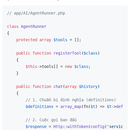
// app/AI/AgentRunner.php
class
AgentRunner
{

protected
array
$tools
 = [];

public
function
registerTool
(
$class
)

{

$this
->tools[] = 
new
$class
;

    }

public
function
chat
(
array
$history
)

{

// 1. Chuẩn bị định nghĩa (definitions)
$definitions
 = 
array_map
(fn(
$t
) => 
$t
->
defini
// 2. Cuộc gọi ban đầu
$response
 = 
Http
::
withToken
(
config
(
'services.