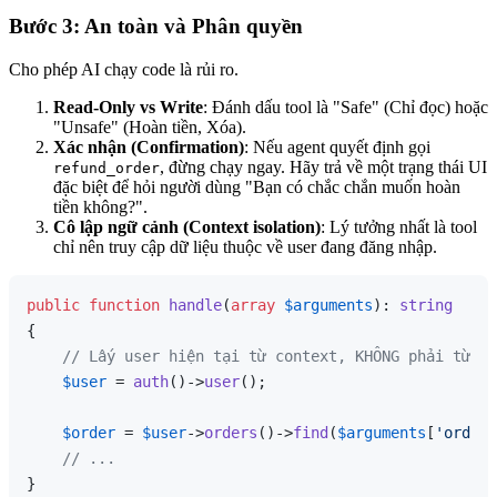
Bước 3: An toàn và Phân quyền
Cho phép AI chạy code là rủi ro.
Read-Only vs Write
: Đánh dấu tool là "Safe" (Chỉ đọc) hoặc
"Unsafe" (Hoàn tiền, Xóa).
Xác nhận (Confirmation)
: Nếu agent quyết định gọi
, đừng chạy ngay. Hãy trả về một trạng thái UI
refund_order
đặc biệt để hỏi người dùng "Bạn có chắc chắn muốn hoàn
tiền không?".
Cô lập ngữ cảnh (Context isolation)
: Lý tưởng nhất là tool
chỉ nên truy cập dữ liệu thuộc về user đang đăng nhập.
public
function
handle
(
array
$arguments
): 
string
{

// Lấy user hiện tại từ context, KHÔNG phải từ th
$user
 = 
auth
()->
user
(); 

$order
 = 
$user
->
orders
()->
find
(
$arguments
[
'order_
// ...