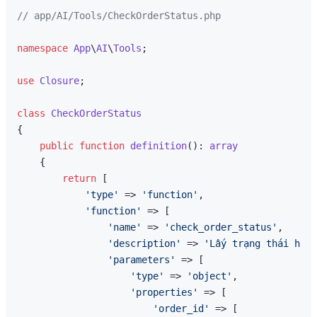
// app/AI/Tools/CheckOrderStatus.php
namespace
App
\
AI
\
Tools
;

use
Closure
;

class
CheckOrderStatus
{

public
function
definition
(
): 
array
{

return
 [

'type'
 => 
'function'
,

'function'
 => [

'name'
 => 
'check_order_status'
,

'description'
 => 
'Lấy trạng thái hiện
'parameters'
 => [

'type'
 => 
'object'
,

'properties'
 => [

'order_id'
 => [
