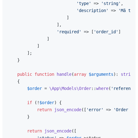
'type'
 => 
'string'
,

'description'
 => 
'Mã tham
                        ]

                    ],

'required'
 => [
'order_id'
]

                ]

            ]

        ];

    }

public
function
handle
(
array
$arguments
): 
string
{

$order
 = 
\App\Models\Order
::
where
(
'reference'
if
 (!
$order
) {

return
json_encode
([
'error'
 => 
'Order not
        }

return
json_encode
([

'status'
 => 
$order
->status,
