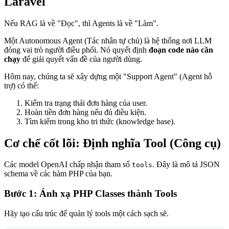
Laravel
Nếu RAG là về "Đọc", thì Agents là về "Làm".
Một Autonomous Agent (Tác nhân tự chủ) là hệ thống nơi LLM
đóng vai trò người điều phối. Nó quyết định
đoạn code nào cần
chạy
để giải quyết vấn đề của người dùng.
Hôm nay, chúng ta sẽ xây dựng một "Support Agent" (Agent hỗ
trợ) có thể:
Kiểm tra trạng thái đơn hàng của user.
Hoàn tiền đơn hàng nếu đủ điều kiện.
Tìm kiếm trong kho tri thức (knowledge base).
Cơ chế cốt lõi: Định nghĩa Tool (Công cụ)
Các model OpenAI chấp nhận tham số
. Đây là mô tả JSON
tools
schema về các hàm PHP của bạn.
Bước 1: Ánh xạ PHP Classes thành Tools
Hãy tạo cấu trúc để quản lý tools một cách sạch sẽ.