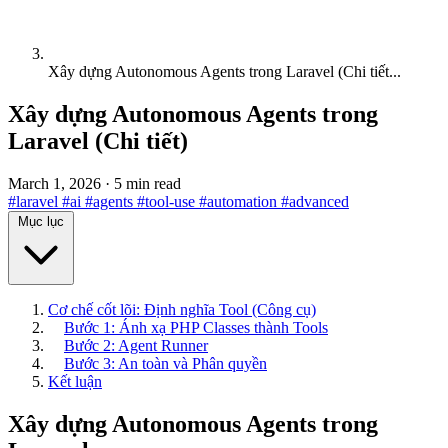
Xây dựng Autonomous Agents trong Laravel (Chi tiết...
Xây dựng Autonomous Agents trong
Laravel (Chi tiết)
March 1, 2026
·
5 min read
#laravel
#ai
#agents
#tool-use
#automation
#advanced
Mục lục
Cơ chế cốt lõi: Định nghĩa Tool (Công cụ)
Bước 1: Ánh xạ PHP Classes thành Tools
Bước 2: Agent Runner
Bước 3: An toàn và Phân quyền
Kết luận
Xây dựng Autonomous Agents trong