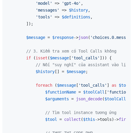
'model'
 => 
'gpt-4o'
,

'messages'
 => 
$history
,

'tools'
 => 
$definitions
,

        ]);

$message
 = 
$response
->
json
(
'choices.0.message
// 3. Kiểm tra xem có Tool Calls không
if
 (
isset
(
$message
[
'tool_calls'
])) {

// Nối "suy nghĩ" của assistant vào lịch 
$history
[] = 
$message
;

foreach
 (
$message
[
'tool_calls'
] 
as
$toolC
$functionName
 = 
$toolCall
[
'function'
]
$arguments
 = 
json_decode
(
$toolCall
[
'f
// Tìm tool instance tương ứng
$tool
 = 
collect
(
$this
->tools)->
first
(