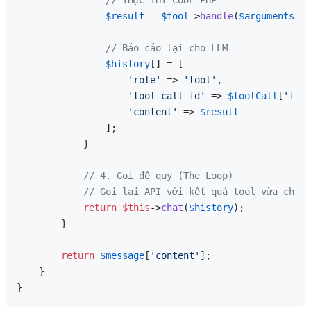
// THỰC THI CODE PHP
$result
 = 
$tool
->
handle
(
$arguments
);

// Báo cáo lại cho LLM
$history
[] = [

'role'
 => 
'tool'
,

'tool_call_id'
 => 
$toolCall
[
'id'
]
'content'
 => 
$result
                ];

            }

// 4. Gọi đệ quy (The Loop)
// Gọi lại API với kết quả tool vừa chạy 
return
$this
->
chat
(
$history
);

        }

return
$message
[
'content'
];

    }
