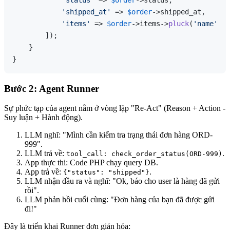
'shipped_at'
 => 
$order
->shipped_at,

'items'
 => 
$order
->items->
pluck
(
'name'
)

        ]);

    }

Bước 2: Agent Runner
Sự phức tạp của agent nằm ở vòng lặp "Re-Act" (Reason + Action -
Suy luận + Hành động).
LLM nghĩ: "Mình cần kiểm tra trạng thái đơn hàng ORD-
999".
LLM trả về:
.
tool_call: check_order_status(ORD-999)
App thực thi: Code PHP chạy query DB.
App trả về:
.
{"status": "shipped"}
LLM nhận đầu ra và nghĩ: "Ok, báo cho user là hàng đã gửi
rồi".
LLM phản hồi cuối cùng: "Đơn hàng của bạn đã được gửi
đi!"
Đây là triển khai Runner đơn giản hóa: