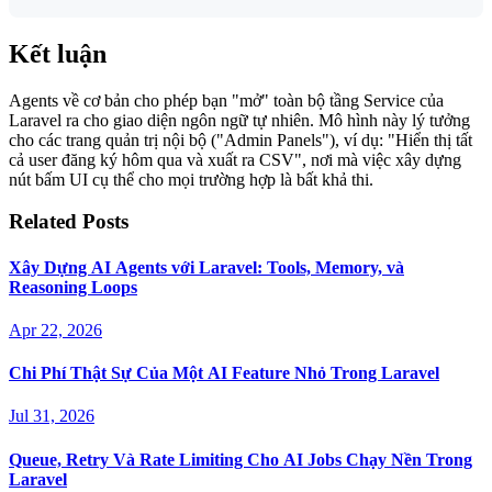
Kết luận
Agents về cơ bản cho phép bạn "mở" toàn bộ tầng Service của
Laravel ra cho giao diện ngôn ngữ tự nhiên. Mô hình này lý tưởng
cho các trang quản trị nội bộ ("Admin Panels"), ví dụ: "Hiển thị tất
cả user đăng ký hôm qua và xuất ra CSV", nơi mà việc xây dựng
nút bấm UI cụ thể cho mọi trường hợp là bất khả thi.
Related Posts
Xây Dựng AI Agents với Laravel: Tools, Memory, và
Reasoning Loops
Apr 22, 2026
Chi Phí Thật Sự Của Một AI Feature Nhỏ Trong Laravel
Jul 31, 2026
Queue, Retry Và Rate Limiting Cho AI Jobs Chạy Nền Trong
Laravel