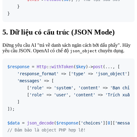
    }

5. Dữ liệu có cấu trúc (JSON Mode)
Đừng yêu cầu AI "trả về danh sách ngăn cách bởi dấu phẩy". Hãy
yêu cầu JSON. OpenAI có chế độ
chuyên dụng.
json_object
$response
 = 
Http
::
withToken
(
$key
)->
post
(..., [

'response_format'
 => [
'type'
 => 
'json_object'
],

'messages'
 => [

        [
'role'
 => 
'system'
, 
'content'
 => 
'Bạn chỉ xu
        [
'role'
 => 
'user'
, 
'content'
 => 
'Trích xuất t
    ]

]);

$data
 = 
json_decode
(
$response
[
'choices'
][
0
][
'message'
// Đảm bảo là object PHP hợp lệ!