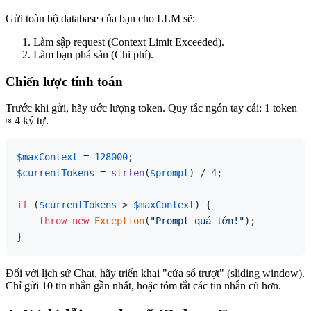
Gửi toàn bộ database của bạn cho LLM sẽ:
Làm sập request (Context Limit Exceeded).
Làm bạn phá sản (Chi phí).
Chiến lược tính toán
Trước khi gửi, hãy ước lượng token. Quy tắc ngón tay cái: 1 token
≈ 4 ký tự.
$maxContext
 = 
128000
$currentTokens
 = 
strlen
(
$prompt
) / 
4
;

if
 (
$currentTokens
 > 
$maxContext
) {

throw
new
Exception
(
"Prompt quá lớn!"
);

Đối với lịch sử Chat, hãy triển khai "cửa sổ trượt" (sliding window).
Chỉ gửi 10 tin nhắn gần nhất, hoặc tóm tắt các tin nhắn cũ hơn.