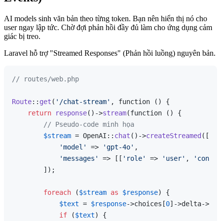
AI models sinh văn bản theo từng token. Bạn nên hiển thị nó cho
user ngay lập tức. Chờ đợi phản hồi đầy đủ làm cho ứng dụng cảm
giác bị treo.
Laravel hỗ trợ "Streamed Responses" (Phản hồi luồng) nguyên bản.
// routes/web.php
Route
::
get
(
'/chat-stream'
, function () {

return
response
()->
stream
(function () {

// Pseudo-code minh họa
$stream
 = OpenAI::
chat
()->
createStreamed
([

'model'
 => 
'gpt-4o'
,

'messages'
 => [[
'role'
 => 
'user'
, 
'conten
        ]);

foreach
 (
$stream
as
$response
) {

$text
 = 
$response
->choices[
0
]->delta->con
if
 (
$text
) {
