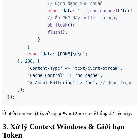
// Định dạng SSE chuẩn
echo
"data: "
 . 
json_encode
([
'text'
 =
// Ép PHP đẩy buffer ra ngay
ob_flush
();

flush
();

            }

        }

echo
"data: [DONE]\n\n"
;

    }, 
200
, [

'Content-Type'
 => 
'text/event-stream'
,

'Cache-Control'
 => 
'no-cache'
,

'X-Accel-Buffering'
 => 
'no'
, 
// Quan trọng ch
    ]);

Ở phía frontend (JS), sử dụng
để hứng dữ liệu này.
EventSource
3. Xử lý Context Windows & Giới hạn
Token