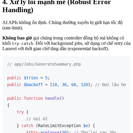
4. Xử lý lỗi mạnh mẽ (Robust Error
Handling)
AI APIs không ổn định. Chúng thường xuyên bị giới hạn tốc độ
(rate-limit).
Không bao giờ
gọi chúng trong controller đồng bộ mà không có
khối
. Đối với background jobs, sử dụng cơ chế retry của
try-catch
Laravel với thời gian chờ tăng dần (exponential backoff).
// app/Jobs/GenerateSummary.php
public
$tries
 = 
5
public
$backoff
 = [
10
, 
30
, 
60
, 
120
]; 
// Đợi lâu hơn s
public
function
handle
(
{

try
 {

// Gọi AI
    } 
catch
 (RateLimitException 
$e
) {

$this
->
release
(
30
); 
// Thử lại sau 30s