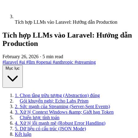
Tích hợp LLMs vào Laravel: Hướng dẫn Production
Tích hợp LLMs vào Laravel: Hướng dẫn
Production
February 26, 2026
·
5 min read
#laravel
#ai
#llm
#openai
#anthropic
#streaming
Mục lục
1. Chọn tầng trừu tượng (Abstraction) đúng
Gói khuyến nghị: Echo Labs Prism
2. Sức mạnh của Streaming (Server-Sent Events)
3. Xử lý Context Windows &amp; Giới hạn Token
Chiến lược tính toán
4. Xử lý lỗi mạnh mẽ (Robust Error Handling)
5. Dữ liệu có cấu trúc (JSON Mode)
Kết luận