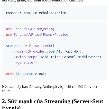
trôi chảy, giống như Mail hoặc Notification channels.
use
EchoLabs
\
Prism
\
Prism
use
EchoLabs
\
Prism
\
Enums
\
Provider
;

$response
 = 
Prism
::
text
()

    ->
using
(
Provider
::
OpenAI
, 
'gpt-4o'
)

    ->
withPrompt
(
'Giải thích Laravel Middleware'
)

    ->
generate
();

echo
$response
Nếu sau này bạn đổi sang Anthropic, bạn chỉ cần đổi Provider
enum.
2. Sức mạnh của Streaming (Server-Sent
Events)