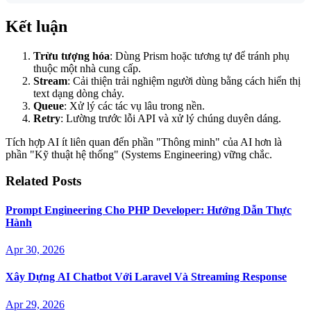
Kết luận
Trừu tượng hóa
: Dùng Prism hoặc tương tự để tránh phụ
thuộc một nhà cung cấp.
Stream
: Cải thiện trải nghiệm người dùng bằng cách hiển thị
text dạng dòng chảy.
Queue
: Xử lý các tác vụ lâu trong nền.
Retry
: Lường trước lỗi API và xử lý chúng duyên dáng.
Tích hợp AI ít liên quan đến phần "Thông minh" của AI hơn là
phần "Kỹ thuật hệ thống" (Systems Engineering) vững chắc.
Related Posts
Prompt Engineering Cho PHP Developer: Hướng Dẫn Thực
Hành
Apr 30, 2026
Xây Dựng AI Chatbot Với Laravel Và Streaming Response
Apr 29, 2026