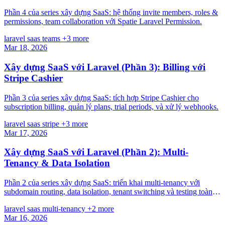
Phần 4 của series xây dựng SaaS: hệ thống invite members, roles &
permissions, team collaboration với Spatie Laravel Permission.
laravel
saas
teams
+3 more
Mar 18, 2026
Xây dựng SaaS với Laravel (Phần 3): Billing với
Stripe Cashier
Phần 3 của series xây dựng SaaS: tích hợp Stripe Cashier cho
subscription billing, quản lý plans, trial periods, và xử lý webhooks.
laravel
saas
stripe
+3 more
Mar 17, 2026
Xây dựng SaaS với Laravel (Phần 2): Multi-
Tenancy & Data Isolation
Phần 2 của series xây dựng SaaS: triển khai multi-tenancy với
subdomain routing, data isolation, tenant switching và testing toàn
diện.
laravel
saas
multi-tenancy
+2 more
Mar 16, 2026