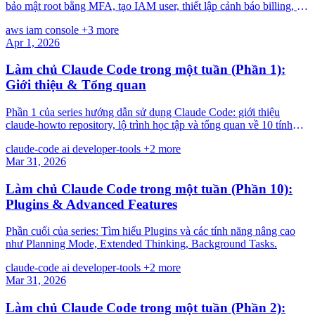
bảo mật root bằng MFA, tạo IAM user, thiết lập cảnh báo billing, và
nắm các khái niệm cốt lõi.
aws
iam
console
+3 more
Apr 1, 2026
Làm chủ Claude Code trong một tuần (Phần 1):
Giới thiệu & Tổng quan
Phần 1 của series hướng dẫn sử dụng Claude Code: giới thiệu
claude-howto repository, lộ trình học tập và tổng quan về 10 tính
năng chính.
claude-code
ai
developer-tools
+2 more
Mar 31, 2026
Làm chủ Claude Code trong một tuần (Phần 10):
Plugins & Advanced Features
Phần cuối của series: Tìm hiểu Plugins và các tính năng nâng cao
như Planning Mode, Extended Thinking, Background Tasks.
claude-code
ai
developer-tools
+2 more
Mar 31, 2026
Làm chủ Claude Code trong một tuần (Phần 2):