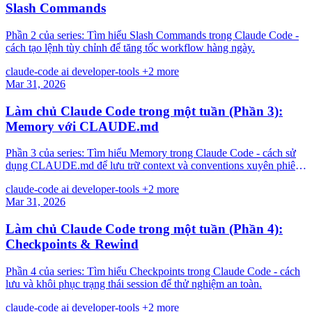
Slash Commands
Phần 2 của series: Tìm hiểu Slash Commands trong Claude Code -
cách tạo lệnh tùy chỉnh để tăng tốc workflow hàng ngày.
claude-code
ai
developer-tools
+2 more
Mar 31, 2026
Làm chủ Claude Code trong một tuần (Phần 3):
Memory với CLAUDE.md
Phần 3 của series: Tìm hiểu Memory trong Claude Code - cách sử
dụng CLAUDE.md để lưu trữ context và conventions xuyên phiên
làm việc.
claude-code
ai
developer-tools
+2 more
Mar 31, 2026
Làm chủ Claude Code trong một tuần (Phần 4):
Checkpoints & Rewind
Phần 4 của series: Tìm hiểu Checkpoints trong Claude Code - cách
lưu và khôi phục trạng thái session để thử nghiệm an toàn.
claude-code
ai
developer-tools
+2 more