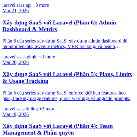
party integrations.
laravel
saas
api
+3 more
Mar 21, 2026
Xây dựng SaaS với Laravel (Phần 6): Admin
Dashboard & Metrics
Phần 6 của series xây dựng SaaS: xây dựng admin dashboard để
monitor tenants, revenue metrics, MRR tracking, và health
monitoring.
laravel
saas
admin
+3 more
Mar 20, 2026
Xây dựng SaaS với Laravel (Phần 5): Plans, Limits
& Usage Tracking
Phần 5 của series xây dựng SaaS: enforce giới hạn features theo
plan, tracking usage realtime, quota warnings và upgrade prompts.
laravel
saas
billing
+2 more
Mar 19, 2026
Xây dựng SaaS với Laravel (Phần 4): Team
Management & Phân quyền