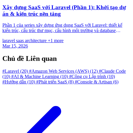
Xây dựng SaaS với Laravel (Phần 1): Khởi tạo dự
án & kiến trúc nền tảng
Phần 1 của series xây dựng ứng dụng SaaS với Laravel: thiết kế
kiến trúc, cấu trúc thư mục, cấu hình môi trường và database
schema nền tảng.
laravel
saas
architecture
+1 more
Mar 15, 2026
Chủ đề Liên quan
#Laravel
(20)
#Amazon Web Services (AWS)
(12)
#Claude Code
(10)
#AI & Machine Learning
(10)
#Công cụ Lập trình
(10)
#Hướng dẫn
(10)
#Phát triển SaaS
(8)
#Console & Artisan
(6)