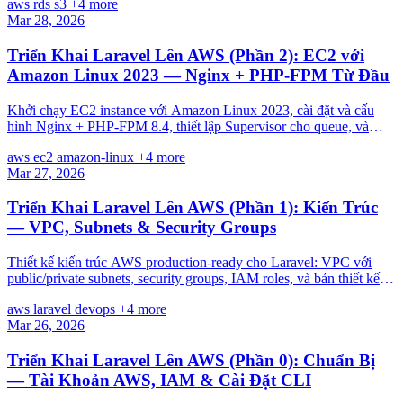
aws
rds
s3
+4 more
Mar 28, 2026
Triển Khai Laravel Lên AWS (Phần 2): EC2 với
Amazon Linux 2023 — Nginx + PHP-FPM Từ Đầu
Khởi chạy EC2 instance với Amazon Linux 2023, cài đặt và cấu
hình Nginx + PHP-FPM 8.4, thiết lập Supervisor cho queue, và
triển khai app Laravel thủ công lần đầu.
aws
ec2
amazon-linux
+4 more
Mar 27, 2026
Triển Khai Laravel Lên AWS (Phần 1): Kiến Trúc
— VPC, Subnets & Security Groups
Thiết kế kiến trúc AWS production-ready cho Laravel: VPC với
public/private subnets, security groups, IAM roles, và bản thiết kế
hạ tầng hoàn chỉnh.
aws
laravel
devops
+4 more
Mar 26, 2026
Triển Khai Laravel Lên AWS (Phần 0): Chuẩn Bị
— Tài Khoản AWS, IAM & Cài Đặt CLI