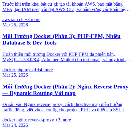
Trước khi triển khai bất cứ gì: tạo tài khoản AWS, bảo mật bằng
MFA, tạo IAM user, cài đặt AWS CLI, và nắm vững các khái niệm
AWS cốt lõi cần thiết cho toàn bộ series.
aws
iam
cli
+3 more
Mar 25, 2026
Môi Trường Docker (Phần 3): PHP-FPM, Nhiều
Database & Dev Tools
Hoàn thiện môi trường Docker với PHP-FPM đa phiên bản,
MySQL 5.7/8.0/8.4, Adminer, Mailpit cho test email, và quy trình
làm việc hàng ngày với Makefile.
docker
php
mysql
+4 more
Mar 25, 2026
Môi Trường Docker (Phần 2): Nginx Reverse Proxy
— Dynamic Routing Với map
Đi sâu vào Nginx reverse proxy: cách directive map điều hướng
traffic động, viết vhost config cho project PHP, và thiết lập SSL tự
ký cho HTTPS local.
docker
nginx
reverse-proxy
+3 more
Mar 24, 2026