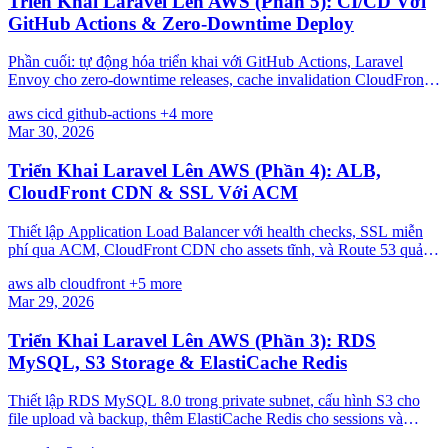
Triển Khai Laravel Lên AWS (Phần 5): CI/CD Với
GitHub Actions & Zero-Downtime Deploy
Phần cuối: tự động hóa triển khai với GitHub Actions, Laravel
Envoy cho zero-downtime releases, cache invalidation CloudFront,
tự động rollback, và monitoring.
aws
cicd
github-actions
+4 more
Mar 30, 2026
Triển Khai Laravel Lên AWS (Phần 4): ALB,
CloudFront CDN & SSL Với ACM
Thiết lập Application Load Balancer với health checks, SSL miễn
phí qua ACM, CloudFront CDN cho assets tĩnh, và Route 53 quản
lý domain — hoàn thiện HTTPS.
aws
alb
cloudfront
+5 more
Mar 29, 2026
Triển Khai Laravel Lên AWS (Phần 3): RDS
MySQL, S3 Storage & ElastiCache Redis
Thiết lập RDS MySQL 8.0 trong private subnet, cấu hình S3 cho
file upload và backup, thêm ElastiCache Redis cho sessions và
cache, kết nối Laravel với cả ba.