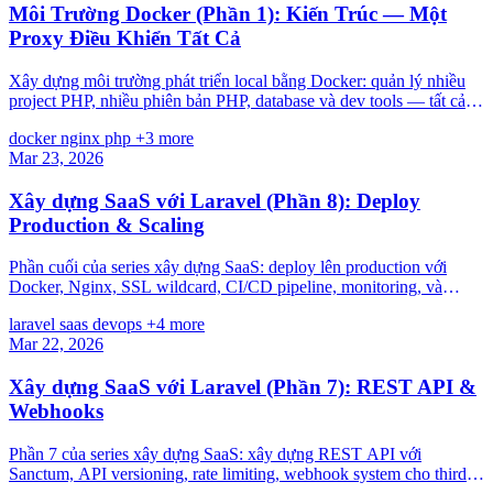
Môi Trường Docker (Phần 1): Kiến Trúc — Một
Proxy Điều Khiển Tất Cả
Xây dựng môi trường phát triển local bằng Docker: quản lý nhiều
project PHP, nhiều phiên bản PHP, database và dev tools — tất cả
thông qua một Nginx reverse proxy duy nhất.
docker
nginx
php
+3 more
Mar 23, 2026
Xây dựng SaaS với Laravel (Phần 8): Deploy
Production & Scaling
Phần cuối của series xây dựng SaaS: deploy lên production với
Docker, Nginx, SSL wildcard, CI/CD pipeline, monitoring, và
scaling strategies.
laravel
saas
devops
+4 more
Mar 22, 2026
Xây dựng SaaS với Laravel (Phần 7): REST API &
Webhooks
Phần 7 của series xây dựng SaaS: xây dựng REST API với
Sanctum, API versioning, rate limiting, webhook system cho third-