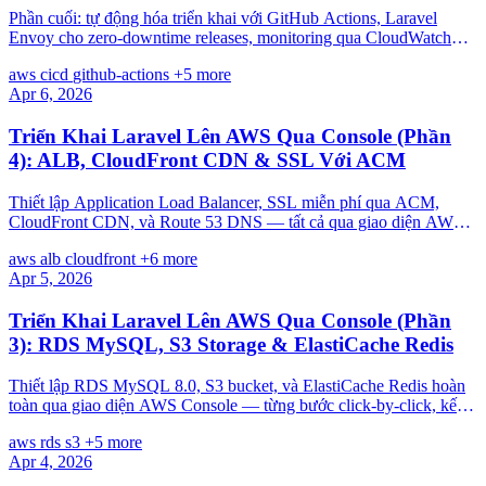
Phần cuối: tự động hóa triển khai với GitHub Actions, Laravel
Envoy cho zero-downtime releases, monitoring qua CloudWatch
Console, và tổng kết toàn series.
aws
cicd
github-actions
+5 more
Apr 6, 2026
Triển Khai Laravel Lên AWS Qua Console (Phần
4): ALB, CloudFront CDN & SSL Với ACM
Thiết lập Application Load Balancer, SSL miễn phí qua ACM,
CloudFront CDN, và Route 53 DNS — tất cả qua giao diện AWS
Console, từng bước click-by-click.
aws
alb
cloudfront
+6 more
Apr 5, 2026
Triển Khai Laravel Lên AWS Qua Console (Phần
3): RDS MySQL, S3 Storage & ElastiCache Redis
Thiết lập RDS MySQL 8.0, S3 bucket, và ElastiCache Redis hoàn
toàn qua giao diện AWS Console — từng bước click-by-click, kết
nối Laravel với cả ba dịch vụ.
aws
rds
s3
+5 more
Apr 4, 2026