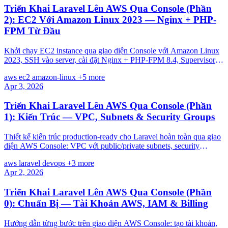
Triển Khai Laravel Lên AWS Qua Console (Phần
2): EC2 Với Amazon Linux 2023 — Nginx + PHP-
FPM Từ Đầu
Khởi chạy EC2 instance qua giao diện Console với Amazon Linux
2023, SSH vào server, cài đặt Nginx + PHP-FPM 8.4, Supervisor
cho queue, và deploy Laravel thủ công lần đầu.
aws
ec2
amazon-linux
+5 more
Apr 3, 2026
Triển Khai Laravel Lên AWS Qua Console (Phần
1): Kiến Trúc — VPC, Subnets & Security Groups
Thiết kế kiến trúc production-ready cho Laravel hoàn toàn qua giao
diện AWS Console: VPC với public/private subnets, security
groups, IAM roles — click từng bước.
aws
laravel
devops
+3 more
Apr 2, 2026
Triển Khai Laravel Lên AWS Qua Console (Phần
0): Chuẩn Bị — Tài Khoản AWS, IAM & Billing
Hướng dẫn từng bước trên giao diện AWS Console: tạo tài khoản,