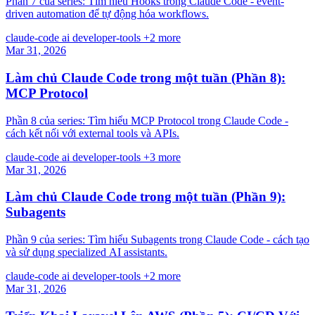
Phần 7 của series: Tìm hiểu Hooks trong Claude Code - event-
driven automation để tự động hóa workflows.
claude-code
ai
developer-tools
+2 more
Mar 31, 2026
Làm chủ Claude Code trong một tuần (Phần 8):
MCP Protocol
Phần 8 của series: Tìm hiểu MCP Protocol trong Claude Code -
cách kết nối với external tools và APIs.
claude-code
ai
developer-tools
+3 more
Mar 31, 2026
Làm chủ Claude Code trong một tuần (Phần 9):
Subagents
Phần 9 của series: Tìm hiểu Subagents trong Claude Code - cách tạo
và sử dụng specialized AI assistants.
claude-code
ai
developer-tools
+2 more
Mar 31, 2026