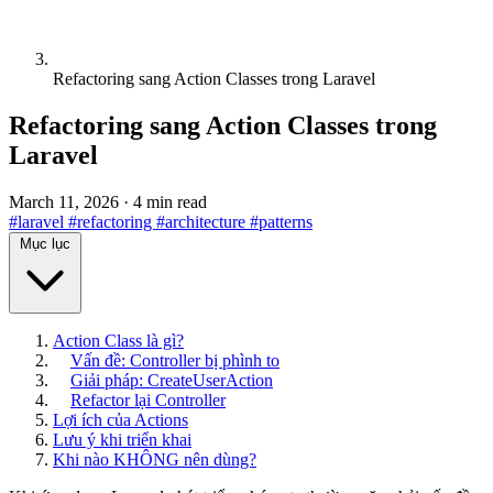
Refactoring sang Action Classes trong Laravel
Refactoring sang Action Classes trong
Laravel
March 11, 2026
·
4 min read
#laravel
#refactoring
#architecture
#patterns
Mục lục
Action Class là gì?
Vấn đề: Controller bị phình to
Giải pháp: CreateUserAction
Refactor lại Controller
Lợi ích của Actions
Lưu ý khi triển khai
Khi nào KHÔNG nên dùng?