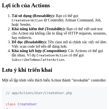
Lợi ích của Actions
Tái sử dụng (Reusability):
Bạn có thể gọi
từ Controller, Artisan Command, Job,
CreateUserAction
hoặc Seeder.
Khả năng kiểm thử (Testability):
Bạn có thể viết unit test
cho Action mà không cần lo lắng về HTTP requests, sessions,
hay redirects.
Dễ đọc (Readability):
Tên class mô tả chính xác
việc nó làm
.
Việc scan code trở nên dễ dàng hơn.
Khả năng kết hợp (Composition):
Các Actions có thể gọi
lẫn nhau. Ví dụ
có thể gọi
CreateUserAction
.
SubscribeToNewsletterAction
Lưu ý khi triển khai
Một số lập trình viên thích biến Action thành "invokable" controller.
// app/Actions/User/CreateUser.php
class
CreateUser