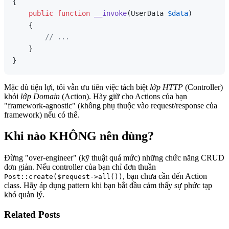
{

public
function
__invoke
(
UserData 
$data
) 

{

// ...
    }

Mặc dù tiện lợi, tôi vẫn ưu tiên việc tách biệt
lớp HTTP
(Controller)
khỏi
lớp Domain
(Action). Hãy giữ cho Actions của bạn
"framework-agnostic" (không phụ thuộc vào request/response của
framework) nếu có thể.
Khi nào KHÔNG nên dùng?
Đừng "over-engineer" (kỹ thuật quá mức) những chức năng CRUD
đơn giản. Nếu controller của bạn chỉ đơn thuần
, bạn chưa cần đến Action
Post::create($request->all())
class. Hãy áp dụng pattern khi bạn bắt đầu cảm thấy sự phức tạp
khó quản lý.
Related Posts