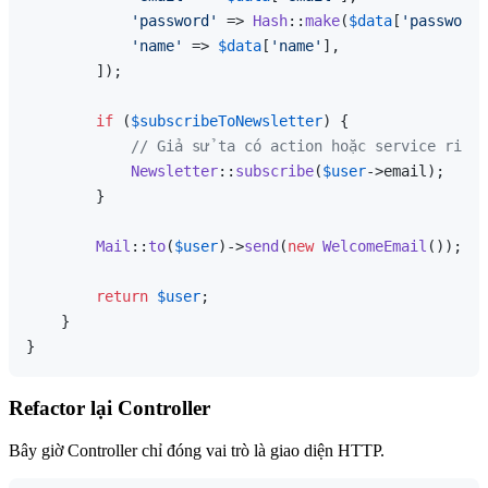
'password'
 => 
Hash
::
make
(
$data
[
'password'
'name'
 => 
$data
[
'name'
],

        ]);

if
 (
$subscribeToNewsletter
) {

// Giả sử ta có action hoặc service riêng
Newsletter
::
subscribe
(
$user
->email);

        }

Mail
::
to
(
$user
)->
send
(
new
WelcomeEmail
());

return
$user
;

    }

Refactor lại Controller
Bây giờ Controller chỉ đóng vai trò là giao diện HTTP.