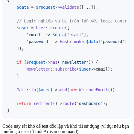
{

$data
 = 
$request
->
validate
([...]);

// Logic nghiệp vụ bị trộn lẫn với logic controll
$user
 = 
User
::
create
([

'email'
 => 
$data
[
'email'
],

'password'
 => 
Hash
::
make
(
$data
[
'password'
]),

    ]);

if
 (
$request
->
has
(
'newsletter'
)) {

Newsletter
::
subscribe
(
$user
->email);

    }

Mail
::
to
(
$user
)->
send
(
new
WelcomeEmail
());

return
redirect
()->
route
(
'dashboard'
);

Code này rất khó để test độc lập và khó tái sử dụng (ví dụ: nếu bạn
muốn tạo user từ một Artisan command).