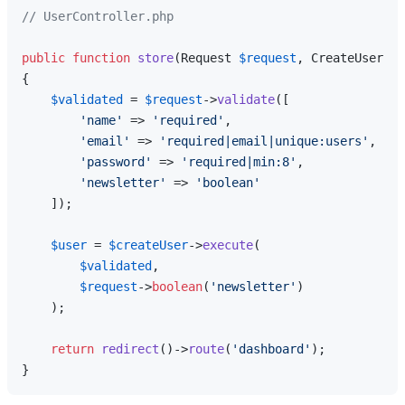
// UserController.php
public
function
store
(
Request 
$request
, CreateUserAct
{

$validated
 = 
$request
->
validate
([

'name'
 => 
'required'
,

'email'
 => 
'required|email|unique:users'
,

'password'
 => 
'required|min:8'
,

'newsletter'
 => 
'boolean'
    ]);

$user
 = 
$createUser
->
execute
(

$validated
, 

$request
->
boolean
(
'newsletter'
)

    );

return
redirect
()->
route
(
'dashboard'
);
