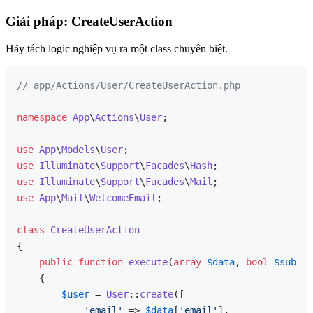
Giải pháp: CreateUserAction
Hãy tách logic nghiệp vụ ra một class chuyên biệt.
// app/Actions/User/CreateUserAction.php
namespace
App
\
Actions
\
User
;

use
App
\
Models
\
User
use
Illuminate
\
Support
\
Facades
\
Hash
use
Illuminate
\
Support
\
Facades
\
Mail
use
App
\
Mail
\
WelcomeEmail
;

class
CreateUserAction
{

public
function
execute
(
array
$data
, 
bool
$subscr
{

$user
 = 
User
::
create
([

'email'
 => 
$data
[
'email'
],
