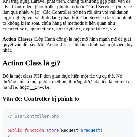
Khi ứng dụng Laravel phát triển, chúng ta thường gặp phải vấn đề
"Fat Controller" (Controller phình to) hoặc "God Service" (Service
làm quá nhiều việc). Các Controller trở nên rối rắm với validation,
logic nghiệp vụ, và định dạng phản hồi. Các Service class thì phình
to không kiểm soát, chứa hàng tá methods ít liên quan như
,
,
,
, v.v.
createUser
updateUser
notifyUser
exportUser
Action Classes
(Lớp Hành động) là một mô hình mạnh mẽ để giải
quyết vấn đề này. Một Action Class chỉ làm chính xác một việc duy
nhất.
Action Class là gì?
Đó là một class PHP đơn giản thực hiện một tác vụ cụ thể. Nó
thường chỉ có một public method, thường được đặt tên là
,
execute
, hoặc
.
handle
__invoke
Vấn đề: Controller bị phình to
// UserController.php
public
function
store
(
Request 
$request