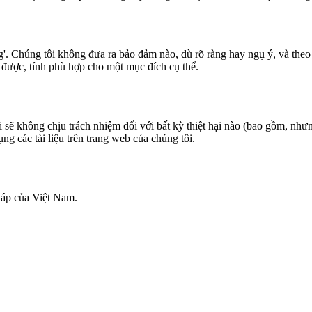
ạng'. Chúng tôi không đưa ra bảo đảm nào, dù rõ ràng hay ngụ ý, và th
 được, tính phù hợp cho một mục đích cụ thể.
sẽ không chịu trách nhiệm đối với bất kỳ thiệt hại nào (bao gồm, nhưng
g các tài liệu trên trang web của chúng tôi.
háp của Việt Nam.