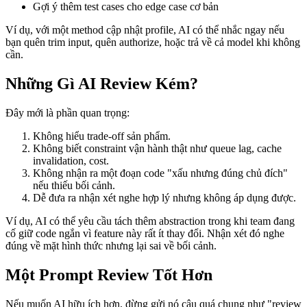
Gợi ý thêm test cases cho edge case cơ bản
Ví dụ, với một method cập nhật profile, AI có thể nhắc ngay nếu
bạn quên trim input, quên authorize, hoặc trả về cả model khi không
cần.
Những Gì AI Review Kém?
Đây mới là phần quan trọng:
Không hiểu trade-off sản phẩm.
Không biết constraint vận hành thật như queue lag, cache
invalidation, cost.
Không nhận ra một đoạn code "xấu nhưng đúng chủ đích"
nếu thiếu bối cảnh.
Dễ đưa ra nhận xét nghe hợp lý nhưng không áp dụng được.
Ví dụ, AI có thể yêu cầu tách thêm abstraction trong khi team đang
cố giữ code ngắn vì feature này rất ít thay đổi. Nhận xét đó nghe
đúng về mặt hình thức nhưng lại sai về bối cảnh.
Một Prompt Review Tốt Hơn
Nếu muốn AI hữu ích hơn, đừng gửi nó câu quá chung như "review