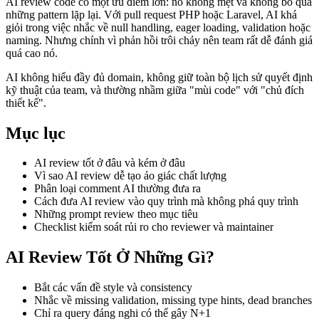
AI review code có một ưu điểm lớn: nó không mệt và không bỏ qua
những pattern lặp lại. Với pull request PHP hoặc Laravel, AI khá
giỏi trong việc nhắc về null handling, eager loading, validation hoặc
naming. Nhưng chính vì phản hồi trôi chảy nên team rất dễ đánh giá
quá cao nó.
AI không hiểu đầy đủ domain, không giữ toàn bộ lịch sử quyết định
kỹ thuật của team, và thường nhầm giữa "mùi code" với "chủ đích
thiết kế".
Mục lục
AI review tốt ở đâu và kém ở đâu
Vì sao AI review dễ tạo ảo giác chất lượng
Phân loại comment AI thường đưa ra
Cách đưa AI review vào quy trình mà không phá quy trình
Những prompt review theo mục tiêu
Checklist kiểm soát rủi ro cho reviewer và maintainer
AI Review Tốt Ở Những Gì?
Bắt các vấn đề style và consistency
Nhắc về missing validation, missing type hints, dead branches
Chỉ ra query đáng nghi có thể gây N+1