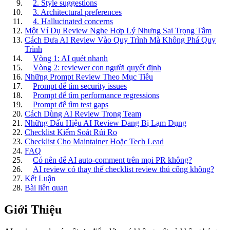
2. Style suggestions
3. Architectural preferences
4. Hallucinated concerns
Một Ví Dụ Review Nghe Hợp Lý Nhưng Sai Trọng Tâm
Cách Đưa AI Review Vào Quy Trình Mà Không Phá Quy
Trình
Vòng 1: AI quét nhanh
Vòng 2: reviewer con người quyết định
Những Prompt Review Theo Mục Tiêu
Prompt để tìm security issues
Prompt để tìm performance regressions
Prompt để tìm test gaps
Cách Dùng AI Review Trong Team
Những Dấu Hiệu AI Review Đang Bị Lạm Dụng
Checklist Kiểm Soát Rủi Ro
Checklist Cho Maintainer Hoặc Tech Lead
FAQ
Có nên để AI auto-comment trên mọi PR không?
AI review có thay thế checklist review thủ công không?
Kết Luận
Bài liên quan
Giới Thiệu