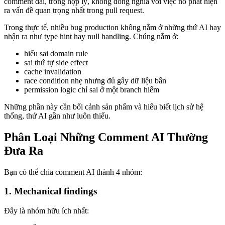
comment dài, trông hợp lý, không đồng nghĩa với việc nó phát hiện
ra vấn đề quan trọng nhất trong pull request.
Trong thực tế, nhiều bug production không nằm ở những thứ AI hay
nhận ra như type hint hay null handling. Chúng nằm ở:
hiểu sai domain rule
sai thứ tự side effect
cache invalidation
race condition nhẹ nhưng đủ gây dữ liệu bẩn
permission logic chỉ sai ở một branch hiếm
Những phần này cần bối cảnh sản phẩm và hiểu biết lịch sử hệ
thống, thứ AI gần như luôn thiếu.
Phân Loại Những Comment AI Thường
Đưa Ra
Bạn có thể chia comment AI thành 4 nhóm:
1. Mechanical findings
Đây là nhóm hữu ích nhất: