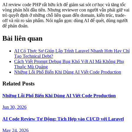
AI review code PHP rất hữu ích để giảm sai sót cơ học và tăng tốc
vòng phản hồi đầu tiên. Nhưng reviewer con người vẫn phải giữ vai
trò quyết định ở những chỗ liên quan đến domain, kiến trúc, trade-
off và rủi ro sản phẩm. Nói ngắn gọn: dùng AI để quét, dùng người
để phán đoán.
Bài liên quan
AI Có Thực Sự Giúp Lập Trình Laravel Nhanh Hơn Hay Chỉ
Tạo Technical Debt?
Cách Viết Prompt Debug Bug Khó Với AI Mà Không Phụ
Thuộc Mù Quáng
Những Lỗi Phổ Biến Khi Dùng AI Viết Code Production
Related Posts
Những Lỗi Phổ Biến Khi Dùng AI Viết Code Production
Jun 30, 2026
AI Code Review Tự Động: Tích Hợp vào CI/CD với Laravel
May 24, 2026