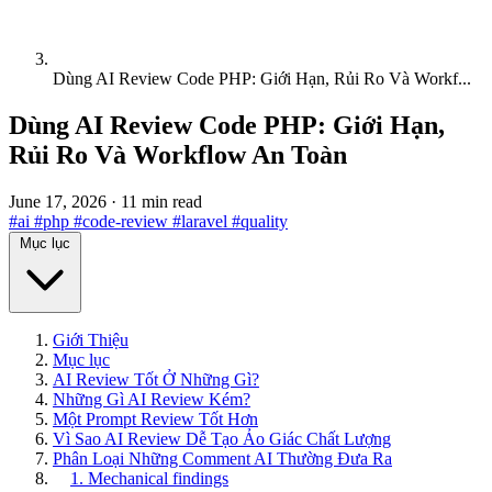
Dùng AI Review Code PHP: Giới Hạn, Rủi Ro Và Workf...
Dùng AI Review Code PHP: Giới Hạn,
Rủi Ro Và Workflow An Toàn
June 17, 2026
·
11 min read
#ai
#php
#code-review
#laravel
#quality
Mục lục
Giới Thiệu
Mục lục
AI Review Tốt Ở Những Gì?
Những Gì AI Review Kém?
Một Prompt Review Tốt Hơn
Vì Sao AI Review Dễ Tạo Ảo Giác Chất Lượng
Phân Loại Những Comment AI Thường Đưa Ra
1. Mechanical findings