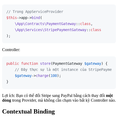
// Trong AppServiceProvider
$this
->app->
bind
(

\App\Contracts\PaymentGateway
::
class
, 

\App\Services\StripePaymentGateway
::
class
Controller:
public
function
store
(
PaymentGateway 
$gateway
) 
{

// Đây thực sự là một instance của StripePaymentG
$gateway
->
charge
(
100
);

Lợi ích: Bạn có thể đổi Stripe sang PayPal bằng cách thay đổi
một
dòng
trong Provider, mà không cần chạm vào bất kỳ Controller nào.
Contextual Binding