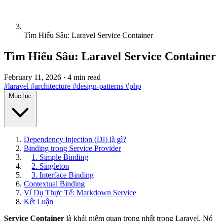
Tìm Hiểu Sâu: Laravel Service Container
Tìm Hiểu Sâu: Laravel Service Container
February 11, 2026
·
4 min read
#laravel
#architecture
#design-patterns
#php
Mục lục
Dependency Injection (DI) là gì?
Binding trong Service Provider
1. Simple Binding
2. Singleton
3. Interface Binding
Contextual Binding
Ví Dụ Thực Tế: Markdown Service
Kết Luận
Service Container
là khái niệm quan trọng nhất trong Laravel. Nó