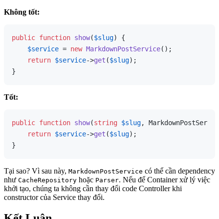
Không tốt:
public
function
show
(
$slug
) 
{

$service
 = 
new
MarkdownPostService
();

return
$service
->
get
(
$slug
);

Tốt:
public
function
show
(
string
$slug
, MarkdownPostServic
return
$service
->
get
(
$slug
);

Tại sao? Vì sau này,
có thể cần dependency
MarkdownPostService
như
hoặc
. Nếu để Container xử lý việc
CacheRepository
Parser
khởi tạo, chúng ta không cần thay đổi code Controller khi
constructor của Service thay đổi.
Kết Luận