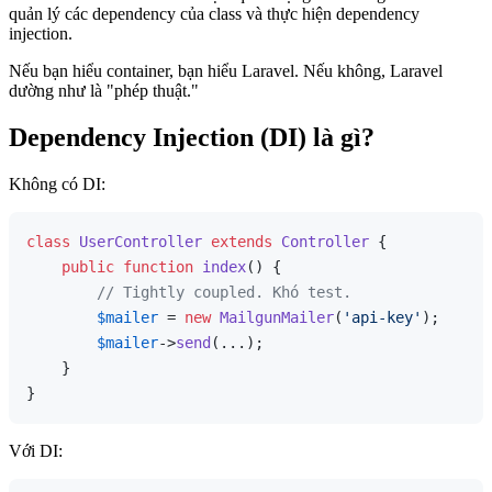
quản lý các dependency của class và thực hiện dependency
injection.
Nếu bạn hiểu container, bạn hiểu Laravel. Nếu không, Laravel
dường như là "phép thuật."
Dependency Injection (DI) là gì?
Không có DI:
class
UserController
extends
Controller
{

public
function
index
(
) 
{

// Tightly coupled. Khó test.
$mailer
 = 
new
MailgunMailer
(
'api-key'
);

$mailer
->
send
(...);

    }

Với DI: