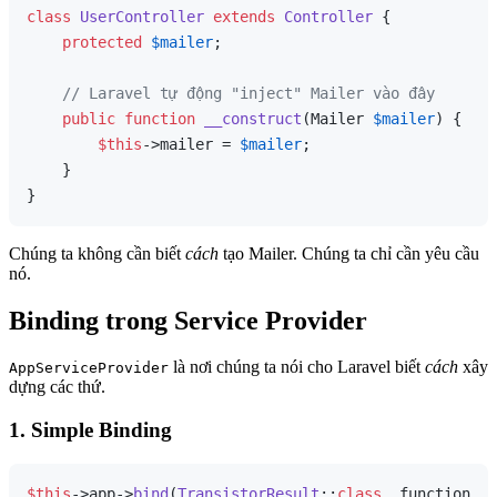
class
UserController
extends
Controller
{

protected
$mailer
;

// Laravel tự động "inject" Mailer vào đây
public
function
__construct
(
Mailer 
$mailer
) 
{

$this
->mailer = 
$mailer
;

    }

Chúng ta không cần biết
cách
tạo Mailer. Chúng ta chỉ cần yêu cầu
nó.
Binding trong Service Provider
là nơi chúng ta nói cho Laravel biết
cách
xây
AppServiceProvider
dựng các thứ.
1. Simple Binding
$this
->app->
bind
(
TransistorResult
::
class
, function (
$