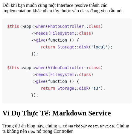
Đôi khi bạn muốn cùng một Interface resolve thành các
implementation khác nhau tùy thuộc vào class đang yêu cầu nó.
$this
->app->
when
(
PhotoController
::
class
)

          ->
needs
(
Filesystem
::
class
)

          ->
give
(function () {

return
Storage
::
disk
(
'local'
);

          });

$this
->app->
when
(
VideoController
::
class
)

          ->
needs
(
Filesystem
::
class
)

          ->
give
(function () {

return
Storage
::
disk
(
's3'
);

Ví Dụ Thực Tế: Markdown Service
Trong dự án blog này, chúng ta có
. Chúng
MarkdownPostService
ta không nên
nó trong Controller.
new