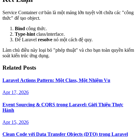
Service Container cơ bản là một mảng lớn tuyệt vời chứa các "công
thức" để tạo object.
Bind
công thức.
Type-hint
class/interface.
Để Laravel
resolve
nó một cách đệ quy.
Làm chủ điều này loại bỏ "phép thuật" và cho bạn toàn quyền kiểm
soát kiến trúc ứng dụng.
Related Posts
Laravel Actions Pattern: Một Class, Một Nhiệm Vụ
Apr 17, 2026
Event Sourcing & CQRS trong Laravel: Giới Thiệu Thực
Hành
Apr 15, 2026
Clean Code với Data Transfer Objects (DTO) trong Laravel