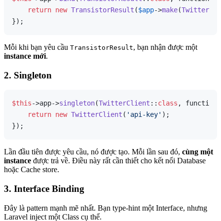
return
new
TransistorResult
(
$app
->
make
(
TwitterCli
Mỗi khi bạn yêu cầu
, bạn nhận được một
TransistorResult
instance mới
.
2. Singleton
$this
->app->
singleton
(
TwitterClient
::
class
, function 
return
new
TwitterClient
(
'api-key'
);

Lần đầu tiên được yêu cầu, nó được tạo. Mỗi lần sau đó,
cùng một
instance
được trả về. Điều này rất cần thiết cho kết nối Database
hoặc Cache store.
3. Interface Binding
Đây là pattern mạnh mẽ nhất. Bạn type-hint một Interface, nhưng
Laravel inject một Class cụ thể.