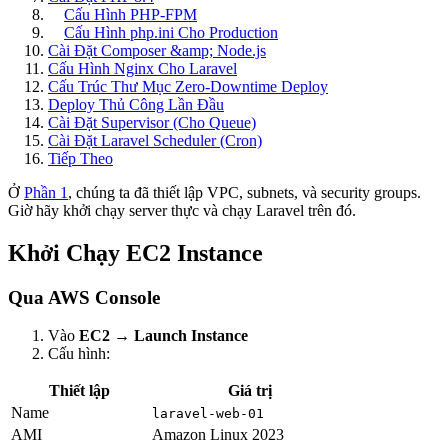
Cấu Hình PHP-FPM
Cấu Hình php.ini Cho Production
Cài Đặt Composer &amp; Node.js
Cấu Hình Nginx Cho Laravel
Cấu Trúc Thư Mục Zero-Downtime Deploy
Deploy Thủ Công Lần Đầu
Cài Đặt Supervisor (Cho Queue)
Cài Đặt Laravel Scheduler (Cron)
Tiếp Theo
Ở
Phần 1
, chúng ta đã thiết lập VPC, subnets, và security groups.
Giờ hãy khởi chạy server thực và chạy Laravel trên đó.
Khởi Chạy EC2 Instance
Qua AWS Console
Vào
EC2 → Launch Instance
Cấu hình:
Thiết lập
Giá trị
Name
laravel-web-01
AMI
Amazon Linux 2023