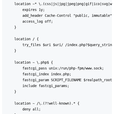
    location ~* \.(css|js|jpg|jpeg|png|gif|ico|svg|wo
        expires 1y;

        add_header Cache-Control "public, immutable";

        access_log off;

    }

    location / {

        try_files $uri $uri/ /index.php?$query_string
    }

    location ~ \.php$ {

        fastcgi_pass unix:/run/php-fpm/www.sock;

        fastcgi_index index.php;

        fastcgi_param SCRIPT_FILENAME $realpath_root$
        include fastcgi_params;

    }

    location ~ /\.(?!well-known).* {

        deny all;
