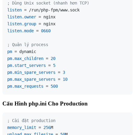
; Dùng Unix socket (nhanh hơn TCP)
listen
listen.owner
listen.group
listen.mode
 = 
0660
; Quản lý process
pm
pm.max_children
 = 
20
pm.start_servers
 = 
5
pm.min_spare_servers
 = 
3
pm.max_spare_servers
 = 
10
pm.max_requests
 = 
500
Cấu Hình php.ini Cho Production
; Cài đặt production
memory_limit
 = 
256
upload_max_filesize
 = 
50