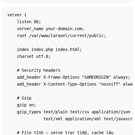
server {

    listen 80;

    server_name your-domain.com;

    root /var/www/laravel/current/public;

    index index.php index.html;

    charset utf-8;

    # Security headers

    add_header X-Frame-Options "SAMEORIGIN" always;

    add_header X-Content-Type-Options "nosniff" alway
    # Gzip

    gzip on;

    gzip_types text/plain text/css application/json a
               text/xml application/xml text/javascri
    # File tĩnh — serve trực tiếp, cache lâu
