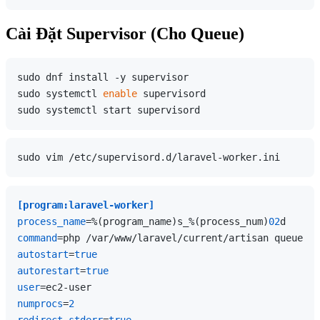
Cài Đặt Supervisor (Cho Queue)
sudo dnf install -y supervisor

sudo systemctl 
enable
 supervisord

[program:laravel-worker]
process_name
=%(program_name)s_%(process_num)
02
command
=php /var/www/laravel/current/artisan queue:wo
autostart
=
true
autorestart
=
true
user
numprocs
=
2
redirect_stderr
=
true