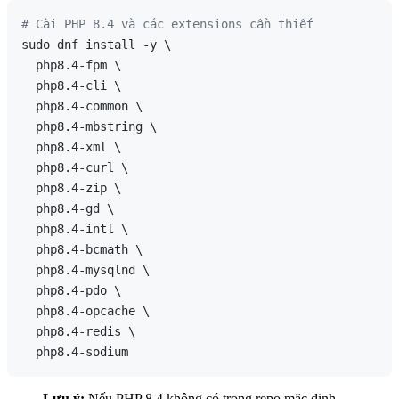
# Cài PHP 8.4 và các extensions cần thiết
sudo dnf install -y \

  php8.4-fpm \

  php8.4-cli \

  php8.4-common \

  php8.4-mbstring \

  php8.4-xml \

  php8.4-curl \

  php8.4-zip \

  php8.4-gd \

  php8.4-intl \

  php8.4-bcmath \

  php8.4-mysqlnd \

  php8.4-pdo \

  php8.4-opcache \

  php8.4-redis \

Lưu ý:
Nếu PHP 8.4 không có trong repo mặc định,