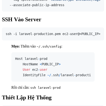
SSH Vào Server
Mẹo:
Thêm vào
:
~/.ssh/config
Host laravel
-
prod

    HostName 
<
PUBLIC_IP
>
User
 ec2
-
user
    IdentityFile 
~
/
.ssh
/
laravel
-
Rồi chỉ cần:
ssh laravel-prod
Thiết Lập Hệ Thống