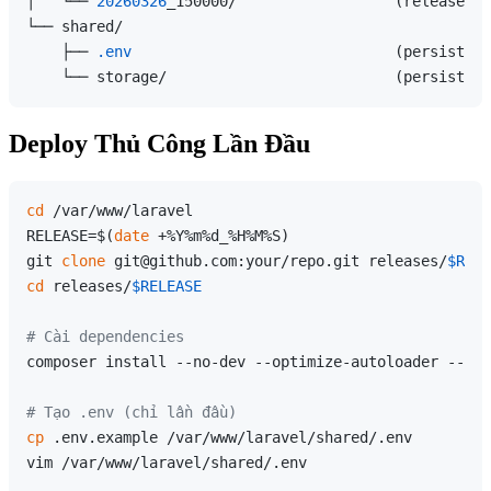
│   └── 
20260326
_150000/                  (release 
tr
└── shared/

    ├── 
.env
                              (persistent
Deploy Thủ Công Lần Đầu
cd
 /var/www/laravel

RELEASE=$(
date
 +%Y%m%d_%H%M%S)

git 
clone
 git@github.com:your/repo.git releases/
$RELE
cd
 releases/
$RELEASE
# Cài dependencies
composer install --no-dev --optimize-autoloader --no-
# Tạo .env (chỉ lần đầu)
cp
 .env.example /var/www/laravel/shared/.env

vim /var/www/laravel/shared/.env
