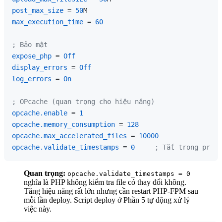
post_max_size
 = 
50
max_execution_time
 = 
60
; Bảo mật
expose_php
 = 
Off
display_errors
 = 
Off
log_errors
 = 
On
; OPcache (quan trọng cho hiệu năng)
opcache.enable
 = 
1
opcache.memory_consumption
 = 
128
opcache.max_accelerated_files
 = 
10000
opcache.validate_timestamps
 = 
0
; Tắt trong produ
Quan trọng:
opcache.validate_timestamps = 0
nghĩa là PHP không kiểm tra file có thay đổi không.
Tăng hiệu năng rất lớn nhưng cần restart PHP-FPM sau
mỗi lần deploy. Script deploy ở Phần 5 tự động xử lý
việc này.