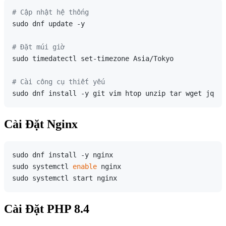
# Cập nhật hệ thống
sudo dnf update -y

# Đặt múi giờ
sudo timedatectl set-timezone Asia/Tokyo

# Cài công cụ thiết yếu
Cài Đặt Nginx
sudo dnf install -y nginx

sudo systemctl 
enable
 nginx

Cài Đặt PHP 8.4