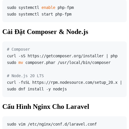
sudo systemctl 
enable
 php-fpm

Cài Đặt Composer & Node.js
# Composer
curl -sS https://getcomposer.org/installer | php

sudo 
mv
 composer.phar /usr/local/bin/composer

# Node.js 20 LTS
curl -fsSL https://rpm.nodesource.com/setup_20.x | su
Cấu Hình Nginx Cho Laravel