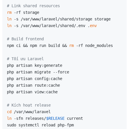
# Link shared resources
rm
ln
ln
 -s /var/www/laravel/shared/.env .
env
# Build frontend
npm ci && npm run build && 
rm
 -rf node_modules

# Tối ưu Laravel
php artisan key:generate

php artisan migrate --force

php artisan config:cache

php artisan route:cache

php artisan view:cache

# Kích hoạt release
cd
ln
 -sfn releases/
$RELEASE
 current
