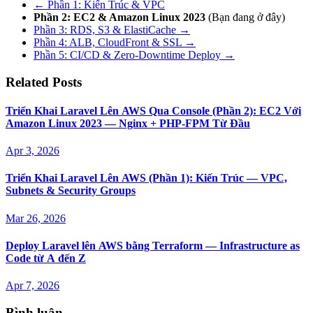
← Phần 1: Kiến Trúc & VPC
Phần 2: EC2 & Amazon Linux 2023
(Bạn đang ở đây)
Phần 3: RDS, S3 & ElastiCache →
Phần 4: ALB, CloudFront & SSL →
Phần 5: CI/CD & Zero-Downtime Deploy →
Related Posts
Triển Khai Laravel Lên AWS Qua Console (Phần 2): EC2 Với
Amazon Linux 2023 — Nginx + PHP-FPM Từ Đầu
Apr 3, 2026
Triển Khai Laravel Lên AWS (Phần 1): Kiến Trúc — VPC,
Subnets & Security Groups
Mar 26, 2026
Deploy Laravel lên AWS bằng Terraform — Infrastructure as
Code từ A đến Z
Apr 7, 2026
Bình luận