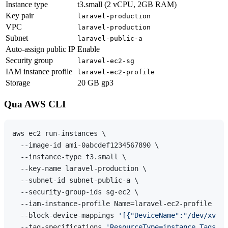
Instance type
t3.small (2 vCPU, 2GB RAM)
Key pair
laravel-production
VPC
laravel-production
Subnet
laravel-public-a
Auto-assign public IP
Enable
Security group
laravel-ec2-sg
IAM instance profile
laravel-ec2-profile
Storage
20 GB gp3
Qua AWS CLI
aws ec2 run-instances \

  --image-id ami-0abcdef1234567890 \

  --instance-type t3.small \

  --key-name laravel-production \

  --subnet-id subnet-public-a \

  --security-group-ids sg-ec2 \

  --iam-instance-profile Name=laravel-ec2-profile \

  --block-device-mappings 
'[{"DeviceName":"/dev/xvda"
  --tag-specifications 
'ResourceType=instance,Tags=[{