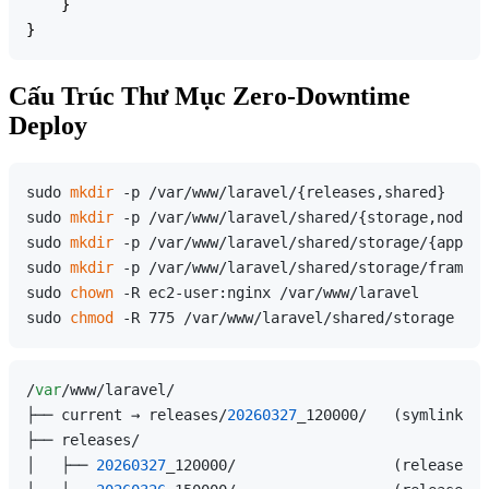
    }

Cấu Trúc Thư Mục Zero-Downtime
Deploy
sudo 
mkdir
 -p /var/www/laravel/{releases,shared}

sudo 
mkdir
 -p /var/www/laravel/shared/{storage,node_m
sudo 
mkdir
 -p /var/www/laravel/shared/storage/{app,fr
sudo 
mkdir
 -p /var/www/laravel/shared/storage/framewo
sudo 
chown
 -R ec2-user:nginx /var/www/laravel

sudo 
chmod
/
var
/www/laravel/

├── current → releases/
20260327
_120000/   (symlink đế
├── releases/

│   ├── 
20260327
_120000/                  (release hi