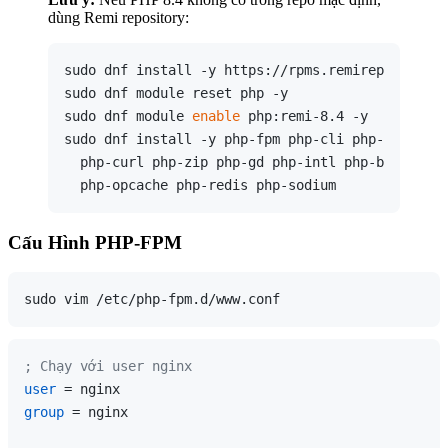
dùng Remi repository:
sudo dnf install -y https://rpms.remirepo.net/en
sudo dnf module reset php -y

sudo dnf module 
enable
 php:remi-8.4 -y

sudo dnf install -y php-fpm php-cli php-common p
  php-curl php-zip php-gd php-intl php-bcmath ph
Cấu Hình PHP-FPM
; Chạy với user nginx
user
group
 = nginx
