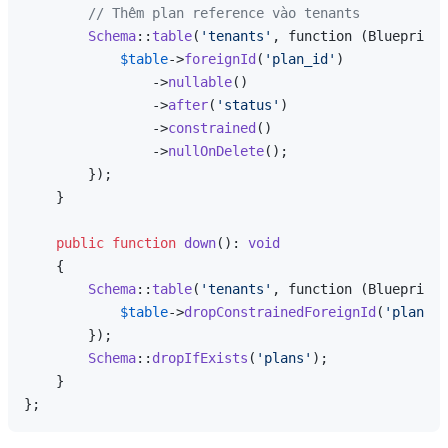
// Thêm plan reference vào tenants
Schema
::
table
(
'tenants'
, function (Blueprint 
$table
->
foreignId
(
'plan_id'
)

                ->
nullable
()

                ->
after
(
'status'
)

                ->
constrained
()

                ->
nullOnDelete
();

        });

    }

public
function
down
(
): 
void
{

Schema
::
table
(
'tenants'
, function (Blueprint 
$table
->
dropConstrainedForeignId
(
'plan_id
        });

Schema
::
dropIfExists
(
'plans'
);

    }
