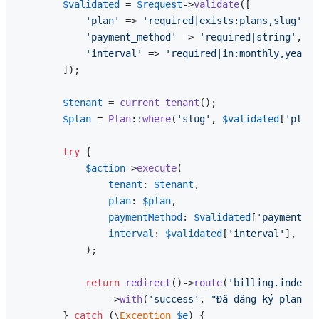
$validated
 = 
$request
->
validate
([

'plan'
 => 
'required|exists:plans,slug'
,

'payment_method'
 => 
'required|string'
,

'interval'
 => 
'required|in:monthly,yearly
        ]);

$tenant
 = 
current_tenant
();

$plan
 = 
Plan
::
where
(
'slug'
, 
$validated
[
'plan'
try
 {

$action
->
execute
(

tenant
: 
$tenant
,

plan
: 
$plan
,

paymentMethod
: 
$validated
[
'payment_me
interval
: 
$validated
[
'interval'
],

            );

return
redirect
()->
route
(
'billing.index'
)

                ->
with
(
'success'
, 
"Đã đăng ký plan 
{$
        } 
catch
 (\
Exception
$e
) {
