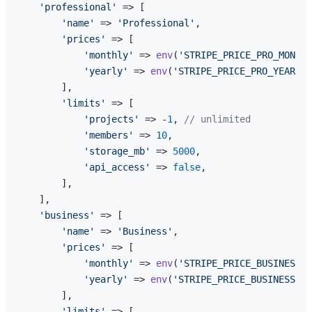
'professional'
 => [

'name'
 => 
'Professional'
,

'prices'
 => [

'monthly'
 => 
env
(
'STRIPE_PRICE_PRO_MONTHL
'yearly'
 => 
env
(
'STRIPE_PRICE_PRO_YEARLY'
        ],

'limits'
 => [

'projects'
 => -
1
, 
// unlimited
'members'
 => 
10
,

'storage_mb'
 => 
5000
,

'api_access'
 => 
false
,

        ],

    ],

'business'
 => [

'name'
 => 
'Business'
,

'prices'
 => [

'monthly'
 => 
env
(
'STRIPE_PRICE_BUSINESS_M
'yearly'
 => 
env
(
'STRIPE_PRICE_BUSINESS_YE
        ],

'limits'
 => [
