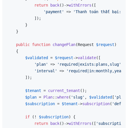
return
back
()->
withErrors
([

'payment'
 => 
'Thanh toán thất bại: '
 
            ]);

        }

    }

public
function
changePlan
(
Request 
$request
)

{

$validated
 = 
$request
->
validate
([

'plan'
 => 
'required|exists:plans,slug'
,

'interval'
 => 
'required|in:monthly,yearly
        ]);

$tenant
 = 
current_tenant
();

$plan
 = 
Plan
::
where
(
'slug'
, 
$validated
[
'plan'
$subscription
 = 
$tenant
->
subscription
(
'defaul
if
 (! 
$subscription
) {

return
back
()->
withErrors
([
'subscription'