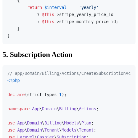
{

return
$interval
 === 
'yearly'
            ? 
$this
->stripe_yearly_price_id

            : 
$this
->stripe_monthly_price_id;

    }

5. Subscription Action
// app/Domain/Billing/Actions/CreateSubscriptionActio
<?php
declare
(strict_types=
1
);

namespace
App
\
Domain
\
Billing
\
Actions
;

use
App
\
Domain
\
Billing
\
Models
\
Plan
use
App
\
Domain
\
Tenant
\
Models
\
Tenant
use
Laravel
\
Cashier
\
Subscription
;
