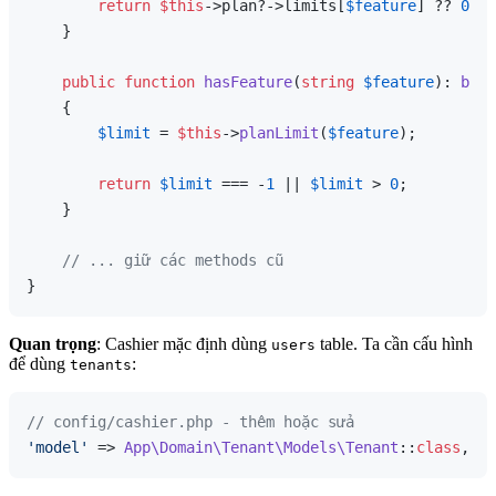
return
$this
->plan?->limits[
$feature
] ?? 
0
;

    }

public
function
hasFeature
(
string
$feature
): 
bool
{

$limit
 = 
$this
->
planLimit
(
$feature
);

return
$limit
 === -
1
 || 
$limit
 > 
0
;

    }

// ... giữ các methods cũ
Quan trọng
: Cashier mặc định dùng
table. Ta cần cấu hình
users
để dùng
:
tenants
// config/cashier.php - thêm hoặc sửa
'model'
 => 
App\Domain\Tenant\Models\Tenant
::
class