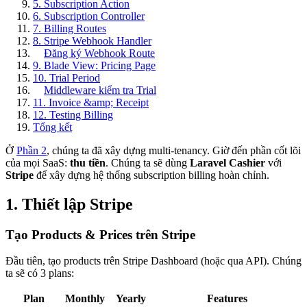
5. Subscription Action
6. Subscription Controller
7. Billing Routes
8. Stripe Webhook Handler
Đăng ký Webhook Route
9. Blade View: Pricing Page
10. Trial Period
Middleware kiểm tra Trial
11. Invoice &amp; Receipt
12. Testing Billing
Tổng kết
Ở
Phần 2
, chúng ta đã xây dựng multi-tenancy. Giờ đến phần cốt lõi
của mọi SaaS:
thu tiền
. Chúng ta sẽ dùng
Laravel Cashier
với
Stripe
để xây dựng hệ thống subscription billing hoàn chỉnh.
1. Thiết lập Stripe
Tạo Products & Prices trên Stripe
Đầu tiên, tạo products trên Stripe Dashboard (hoặc qua API). Chúng
ta sẽ có 3 plans:
Plan
Monthly
Yearly
Features