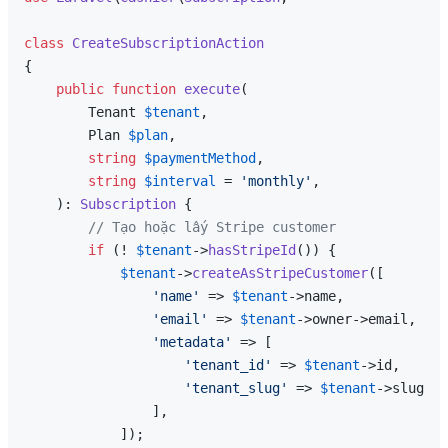
class
CreateSubscriptionAction
{

public
function
execute
(
        Tenant 
$tenant
,

        Plan 
$plan
,

string
$paymentMethod
,

string
$interval
 = 
'monthly'
,

): 
Subscription
{

// Tạo hoặc lấy Stripe customer
if
 (! 
$tenant
->
hasStripeId
()) {

$tenant
->
createAsStripeCustomer
([

'name'
 => 
$tenant
->name,

'email'
 => 
$tenant
->owner->email,

'metadata'
 => [

'tenant_id'
 => 
$tenant
->id,

'tenant_slug'
 => 
$tenant
->slug,

                ],

            ]);
