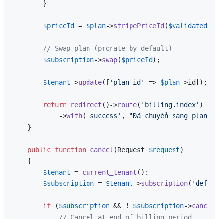
        }

$priceId
 = 
$plan
->
stripePriceId
(
$validated
[
'i
// Swap plan (prorate by default)
$subscription
->
swap
(
$priceId
);

$tenant
->
update
([
'plan_id'
 => 
$plan
->id]);

return
redirect
()->
route
(
'billing.index'
)

            ->
with
(
'success'
, 
"Đã chuyển sang plan 
{$
    }

public
function
cancel
(
Request 
$request
)

{

$tenant
 = 
current_tenant
();

$subscription
 = 
$tenant
->
subscription
(
'defaul
if
 (
$subscription
 && ! 
$subscription
->
cancell
// Cancel at end of billing period