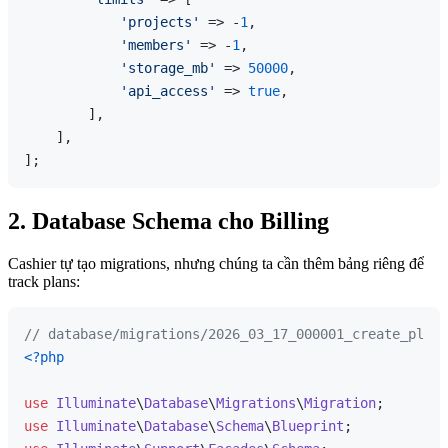
'projects'
 => -
1
,

'members'
 => -
1
,

'storage_mb'
 => 
50000
,

'api_access'
 => 
true
,

        ],

    ],

2. Database Schema cho Billing
Cashier tự tạo migrations, nhưng chúng ta cần thêm bảng riêng để
track plans:
// database/migrations/2026_03_17_000001_create_plans
<?php
use
Illuminate
\
Database
\
Migrations
\
Migration
use
Illuminate
\
Database
\
Schema
\
Blueprint