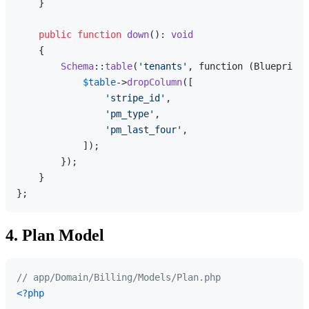
    }

public
function
down
(
): 
void
{

Schema
::
table
(
'tenants'
, function (Blueprint 
$table
->
dropColumn
([

'stripe_id'
,

'pm_type'
,

'pm_last_four'
,

            ]);

        });

    }

4. Plan Model
// app/Domain/Billing/Models/Plan.php
<?php