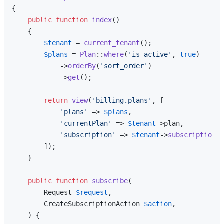
{

public
function
index
(
)

{

$tenant
 = 
current_tenant
();

$plans
 = 
Plan
::
where
(
'is_active'
, 
true
)

            ->
orderBy
(
'sort_order'
)

            ->
get
();

return
view
(
'billing.plans'
, [

'plans'
 => 
$plans
,

'currentPlan'
 => 
$tenant
->plan,

'subscription'
 => 
$tenant
->
subscription
(
'
        ]);

    }

public
function
subscribe
(
        Request 
$request
,

        CreateSubscriptionAction 
$action
,

) 
{
