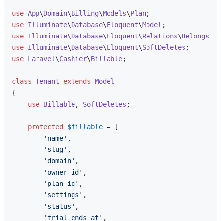
use
App
\
Domain
\
Billing
\
Models
\
Plan
use
Illuminate
\
Database
\
Eloquent
\
Model
use
Illuminate
\
Database
\
Eloquent
\
Relations
\
BelongsTo
use
Illuminate
\
Database
\
Eloquent
\
SoftDeletes
use
Laravel
\
Cashier
\
Billable
;

class
Tenant
extends
Model
{

use
Billable
, 
SoftDeletes
;

protected
$fillable
 = [

'name'
,

'slug'
,

'domain'
,

'owner_id'
,

'plan_id'
,

'settings'
,

'status'
,

'trial_ends_at'
,
