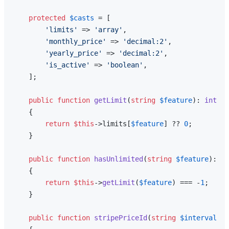
protected
$casts
 = [

'limits'
 => 
'array'
,

'monthly_price'
 => 
'decimal:2'
,

'yearly_price'
 => 
'decimal:2'
,

'is_active'
 => 
'boolean'
,

    ];

public
function
getLimit
(
string
$feature
): 
int
{

return
$this
->limits[
$feature
] ?? 
0
;

    }

public
function
hasUnlimited
(
string
$feature
): 
bo
{

return
$this
->
getLimit
(
$feature
) === -
1
;

    }

public
function
stripePriceId
(
string
$interval
 = 