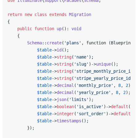
use
Illuminate
\
Support
\
Facades
\
Schema
;

return
new
class
extends
Migration
{

public
function
up
(
): 
void
{

Schema
::
create
(
'plans'
, function (Blueprint 
$
$table
->
id
();

$table
->
string
(
'name'
);

$table
->
string
(
'slug'
)->
unique
();

$table
->
string
(
'stripe_monthly_price_id'
)
$table
->
string
(
'stripe_yearly_price_id'
);

$table
->
decimal
(
'monthly_price'
, 
8
, 
2
);

$table
->
decimal
(
'yearly_price'
, 
8
, 
2
);

$table
->
json
(
'limits'
);

$table
->
boolean
(
'is_active'
)->
default
(
tru
$table
->
integer
(
'sort_order'
)->
default
(
0
)
$table
->
timestamps
();

        });
