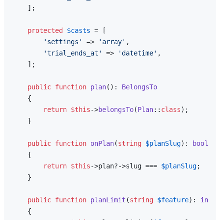
    ];

protected
$casts
 = [

'settings'
 => 
'array'
,

'trial_ends_at'
 => 
'datetime'
,

    ];

public
function
plan
(
): 
BelongsTo
{

return
$this
->
belongsTo
(
Plan
::
class
);

    }

public
function
onPlan
(
string
$planSlug
): 
bool
{

return
$this
->plan?->slug === 
$planSlug
;

    }

public
function
planLimit
(
string
$feature
): 
int
{
