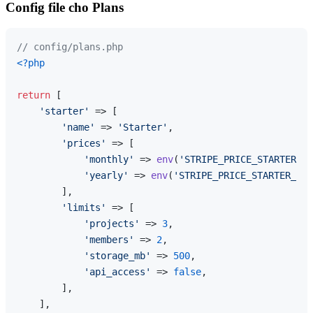
Config file cho Plans
// config/plans.php
<?php
return
 [

'starter'
 => [

'name'
 => 
'Starter'
,

'prices'
 => [

'monthly'
 => 
env
(
'STRIPE_PRICE_STARTER_MO
'yearly'
 => 
env
(
'STRIPE_PRICE_STARTER_YEA
        ],

'limits'
 => [

'projects'
 => 
3
,

'members'
 => 
2
,

'storage_mb'
 => 
500
,

'api_access'
 => 
false
,

        ],

    ],
