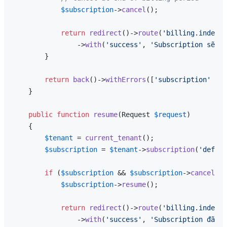
$subscription
->
cancel
();

return
redirect
()->
route
(
'billing.index'
)

                ->
with
(
'success'
, 
'Subscription sẽ bị
        }

return
back
()->
withErrors
([
'subscription'
 => 
    }

public
function
resume
(
Request 
$request
)

{

$tenant
 = 
current_tenant
();

$subscription
 = 
$tenant
->
subscription
(
'defaul
if
 (
$subscription
 && 
$subscription
->
cancelled
$subscription
->
resume
();

return
redirect
()->
route
(
'billing.index'
)

                ->
with
(
'success'
, 
'Subscription đã đư