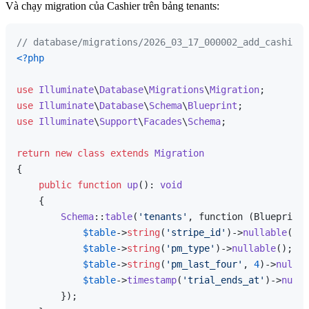
Và chạy migration của Cashier trên bảng tenants:
// database/migrations/2026_03_17_000002_add_cashier_
<?php
use
Illuminate
\
Database
\
Migrations
\
Migration
use
Illuminate
\
Database
\
Schema
\
Blueprint
use
Illuminate
\
Support
\
Facades
\
Schema
;

return
new
class
extends
Migration
{

public
function
up
(
): 
void
{

Schema
::
table
(
'tenants'
, function (Blueprint 
$table
->
string
(
'stripe_id'
)->
nullable
()->
$table
->
string
(
'pm_type'
)->
nullable
();

$table
->
string
(
'pm_last_four'
, 
4
)->
nullab
$table
->
timestamp
(
'trial_ends_at'
)->
nulla
        });
