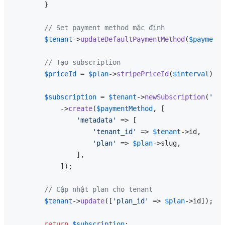
        }

// Set payment method mặc định
$tenant
->
updateDefaultPaymentMethod
(
$paymentM
// Tạo subscription
$priceId
 = 
$plan
->
stripePriceId
(
$interval
);

$subscription
 = 
$tenant
->
newSubscription
(
'def
            ->
create
(
$paymentMethod
, [

'metadata'
 => [

'tenant_id'
 => 
$tenant
->id,

'plan'
 => 
$plan
->slug,

                ],

            ]);

// Cập nhật plan cho tenant
$tenant
->
update
([
'plan_id'
 => 
$plan
->id]);

return
$subscription
;
