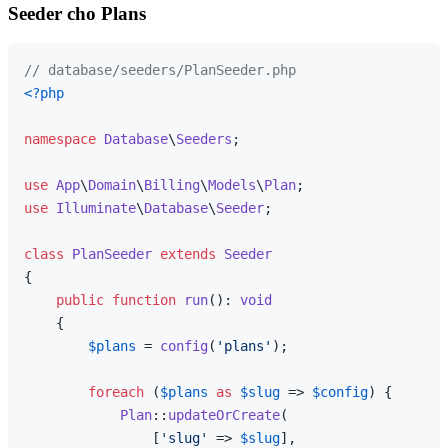
Seeder cho Plans
// database/seeders/PlanSeeder.php
<?php
namespace
Database
\
Seeders
;

use
App
\
Domain
\
Billing
\
Models
\
Plan
use
Illuminate
\
Database
\
Seeder
;

class
PlanSeeder
extends
Seeder
{

public
function
run
(
): 
void
{

$plans
 = 
config
(
'plans'
);

foreach
 (
$plans
as
$slug
 => 
$config
) {

Plan
::
updateOrCreate
(

                [
'slug'
 => 
$slug
],
