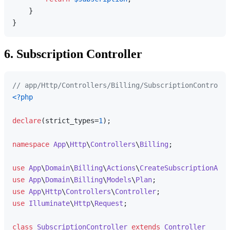
    }

6. Subscription Controller
// app/Http/Controllers/Billing/SubscriptionControlle
<?php
declare
(strict_types=
1
);

namespace
App
\
Http
\
Controllers
\
Billing
;

use
App
\
Domain
\
Billing
\
Actions
\
CreateSubscriptionActi
use
App
\
Domain
\
Billing
\
Models
\
Plan
use
App
\
Http
\
Controllers
\
Controller
use
Illuminate
\
Http
\
Request
;

class
SubscriptionController
extends
Controller