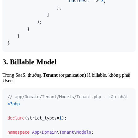
'business'
 => 
3
,

                    },

                ]

            );

        }

    }

3. Billable Model
Trong SaaS, thường
Tenant
(organization) là billable, không phải
User:
// app/Domain/Tenant/Models/Tenant.php - cập nhật
<?php
declare
(strict_types=
1
);

namespace
App
\
Domain
\
Tenant
\
Models
;
