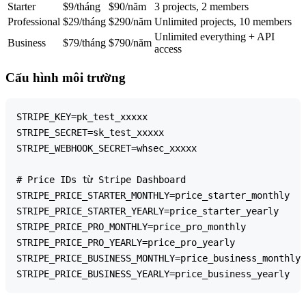
Starter
$9/tháng
$90/năm
3 projects, 2 members
Professional
$29/tháng
$290/năm
Unlimited projects, 10 members
Unlimited everything + API
Business
$79/tháng
$790/năm
access
Cấu hình môi trường
STRIPE_KEY=pk_test_xxxxx

STRIPE_SECRET=sk_test_xxxxx

STRIPE_WEBHOOK_SECRET=whsec_xxxxx

# Price IDs từ Stripe Dashboard

STRIPE_PRICE_STARTER_MONTHLY=price_starter_monthly

STRIPE_PRICE_STARTER_YEARLY=price_starter_yearly

STRIPE_PRICE_PRO_MONTHLY=price_pro_monthly

STRIPE_PRICE_PRO_YEARLY=price_pro_yearly

STRIPE_PRICE_BUSINESS_MONTHLY=price_business_monthly
