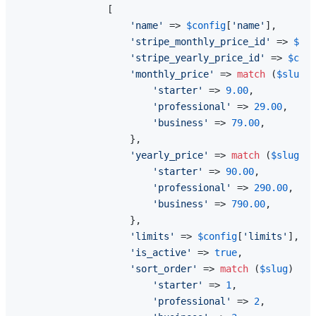
                [

'name'
 => 
$config
[
'name'
],

'stripe_monthly_price_id'
 => 
$con
'stripe_yearly_price_id'
 => 
$conf
'monthly_price'
 => 
match
 (
$slug
) 
'starter'
 => 
9.00
,

'professional'
 => 
29.00
,

'business'
 => 
79.00
,

                    },

'yearly_price'
 => 
match
 (
$slug
) {

'starter'
 => 
90.00
,

'professional'
 => 
290.00
,

'business'
 => 
790.00
,

                    },

'limits'
 => 
$config
[
'limits'
],

'is_active'
 => 
true
,

'sort_order'
 => 
match
 (
$slug
) {

'starter'
 => 
1
,

'professional'
 => 
2
,
