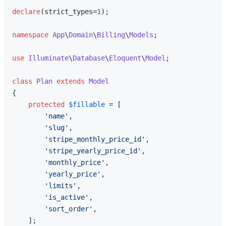
declare
(strict_types=
1
);

namespace
App
\
Domain
\
Billing
\
Models
;

use
Illuminate
\
Database
\
Eloquent
\
Model
;

class
Plan
extends
Model
{

protected
$fillable
 = [

'name'
,

'slug'
,

'stripe_monthly_price_id'
,

'stripe_yearly_price_id'
,

'monthly_price'
,

'yearly_price'
,

'limits'
,

'is_active'
,

'sort_order'
,

    ];
