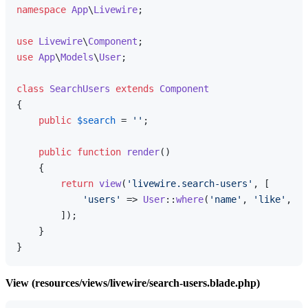
namespace
App
\
Livewire
;

use
Livewire
\
Component
use
App
\
Models
\
User
;

class
SearchUsers
extends
Component
{

public
$search
 = 
''
;

public
function
render
(
)

{

return
view
(
'livewire.search-users'
, [

'users'
 => 
User
::
where
(
'name'
, 
'like'
, 
'%
        ]);

    }

View (resources/views/livewire/search-users.blade.php)