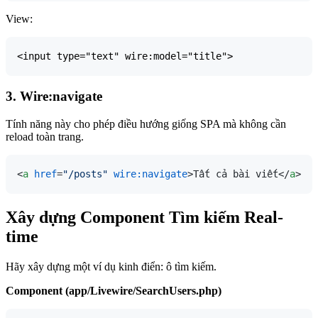
View:
3. Wire:navigate
Tính năng này cho phép điều hướng giống SPA mà không cần
reload toàn trang.
<
a
href
=
"/posts"
wire:navigate
>
Tất cả bài viết
</
a
>
Xây dựng Component Tìm kiếm Real-
time
Hãy xây dựng một ví dụ kinh điển: ô tìm kiếm.
Component (app/Livewire/SearchUsers.php)