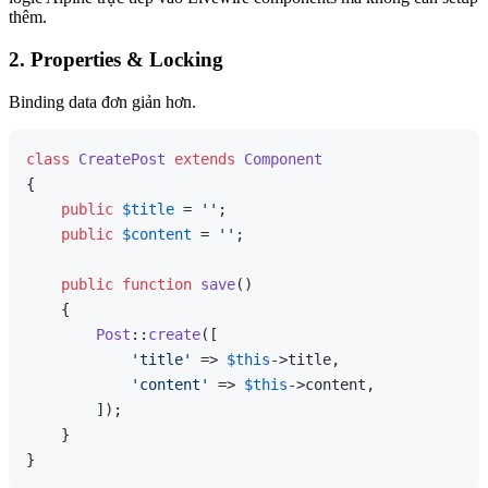
thêm.
2. Properties & Locking
Binding data đơn giản hơn.
class
CreatePost
extends
Component
{

public
$title
 = 
''
;

public
$content
 = 
''
;

public
function
save
(
)

{

Post
::
create
([

'title'
 => 
$this
->title,

'content'
 => 
$this
->content,

        ]);

    }
