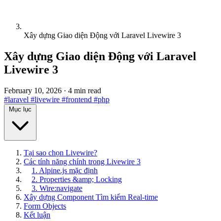
Xây dựng Giao diện Động với Laravel Livewire 3
Xây dựng Giao diện Động với Laravel
Livewire 3
February 10, 2026
·
4 min read
#laravel
#livewire
#frontend
#php
Mục lục
Tại sao chọn Livewire?
Các tính năng chính trong Livewire 3
1. Alpine.js mặc định
2. Properties &amp; Locking
3. Wire:navigate
Xây dựng Component Tìm kiếm Real-time
Form Objects
Kết luận