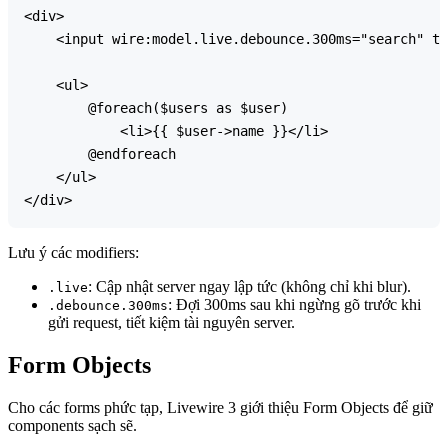
<div>

    <input wire:model.live.debounce.300ms="search" ty
    <ul>

        @foreach($users as $user)

            <li>{{ $user->name }}</li>

        @endforeach

    </ul>

Lưu ý các modifiers:
: Cập nhật server ngay lập tức (không chỉ khi blur).
.live
: Đợi 300ms sau khi ngừng gõ trước khi
.debounce.300ms
gửi request, tiết kiệm tài nguyên server.
Form Objects
Cho các forms phức tạp, Livewire 3 giới thiệu Form Objects để giữ
components sạch sẽ.