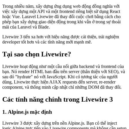
Trong nhiều năm, xây dựng ứng dụng web động đồng nghĩa với
việc xây dựng một API và một frontend riêng biệt sử dụng React
hoặc Vue. Laravel Livewire đã thay đổi cuộc chơi bằng cách cho
phép bạn xây dựng giao diện động trong khi vẫn ở trong sự thoải
mái của Laravel và Blade.
Livewire 3 tiến xa hơn với hiệu năng được cải thiện, trải nghiệm
developer tốt hơn và các tính năng mới mạnh mẽ.
Tại sao chọn Livewire?
Livewire hoạt động như một cầu nối giữa backend và frontend của
bạn. Nó render HTML ban đầu trên server (thân thiện với SEO), và
sau đó "hydrate" nó với JavaScript. Khi có tương tác của người
dùng, Livewire thực hiện AJAX requests đến server, re-render
component, và thông minh cập nhật chỉ những DOM đã thay đổi.
Các tính năng chính trong Livewire 3
1. Alpine.js mặc định
Livewire 3 được xây dựng trên nền Alpine.js. Bạn có thể inject
logic Alpine trực tiếp vào Livewire components mà không cần setup