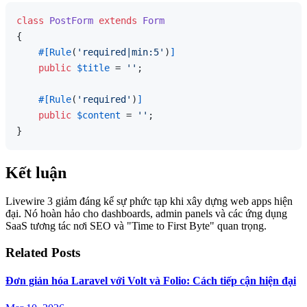
class
PostForm
extends
Form
{

#[Rule
(
'required|min:5'
)
]
public
$title
 = 
''
;

#[Rule
(
'required'
)
]
public
$content
 = 
''
;

Kết luận
Livewire 3 giảm đáng kể sự phức tạp khi xây dựng web apps hiện
đại. Nó hoàn hảo cho dashboards, admin panels và các ứng dụng
SaaS tương tác nơi SEO và "Time to First Byte" quan trọng.
Related Posts
Đơn giản hóa Laravel với Volt và Folio: Cách tiếp cận hiện đại