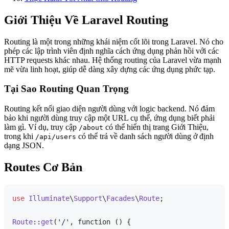
Giới Thiệu Về Laravel Routing
Routing là một trong những khái niệm cốt lõi trong Laravel. Nó cho
phép các lập trình viên định nghĩa cách ứng dụng phản hồi với các
HTTP requests khác nhau. Hệ thống routing của Laravel vừa mạnh
mẽ vừa linh hoạt, giúp dễ dàng xây dựng các ứng dụng phức tạp.
Tại Sao Routing Quan Trọng
Routing kết nối giao diện người dùng với logic backend. Nó đảm
bảo khi người dùng truy cập một URL cụ thể, ứng dụng biết phải
làm gì. Ví dụ, truy cập
có thể hiển thị trang Giới Thiệu,
/about
trong khi
có thể trả về danh sách người dùng ở định
/api/users
dạng JSON.
Routes Cơ Bản
use
Illuminate
\
Support
\
Facades
\
Route
;

Route
::
get
(
'/'
, function () {
