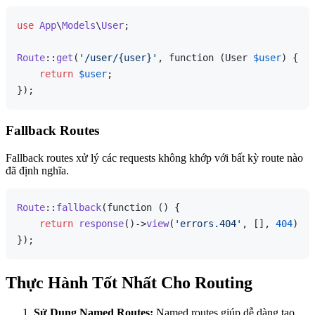
use
App
\
Models
\
User
;

Route
::
get
(
'/user/{user}'
, function (User 
$user
) {

return
$user
;

Fallback Routes
Fallback routes xử lý các requests không khớp với bất kỳ route nào
đã định nghĩa.
Route
::
fallback
(function () {

return
response
()->
view
(
'errors.404'
, [], 
404
);

Thực Hành Tốt Nhất Cho Routing
Sử Dụng Named Routes:
Named routes giúp dễ dàng tạo