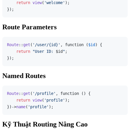
return
view
(
'welcome'
);

Route Parameters
Route
::
get
(
'/user/{id}'
, function (
$id
) {

return
"User ID: 
$id
"
;

Named Routes
Route
::
get
(
'/profile'
, function () {

return
view
(
'profile'
);

})->
name
(
'profile'
Kỹ Thuật Routing Nâng Cao