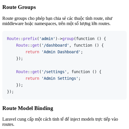
Route Groups
Route groups cho phép bạn chia sẻ các thuộc tính route, như
middleware hoặc namespaces, trên một số lượng lớn routes.
Route
::
prefix
(
'admin'
)->
group
(function () {

Route
::
get
(
'/dashboard'
, function () {

return
'Admin Dashboard'
;

    });

Route
::
get
(
'/settings'
, function () {

return
'Admin Settings'
;

    });

Route Model Binding
Laravel cung cấp một cách tinh tế để inject models trực tiếp vào
routes.