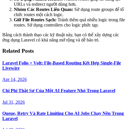
URLs và redirect người dùng hơn.
Nhóm Các Routes Liên Quan:
Sử dụng route groups để tổ
chức routes một cách logic.
Giữ File Routes Sạch:
Tránh thêm quá nhiều logic trong file
routes. Sử dụng controllers cho logic phức tạp.
Bằng cách thành thạo các kỹ thuật này, bạn có thể xây dựng các
ứng dụng Laravel có khả năng mở rộng và dễ bảo trì.
Related Posts
Laravel Folio + Volt: File-Based Routing Kết Hợp Single-File
Livewire
Apr 14, 2026
Chi Phí Thật Sự Của Một AI Feature Nhỏ Trong Laravel
Jul 31, 2026
Queue, Retry Và Rate Limiting Cho AI Jobs Chạy Nền Trong
Laravel