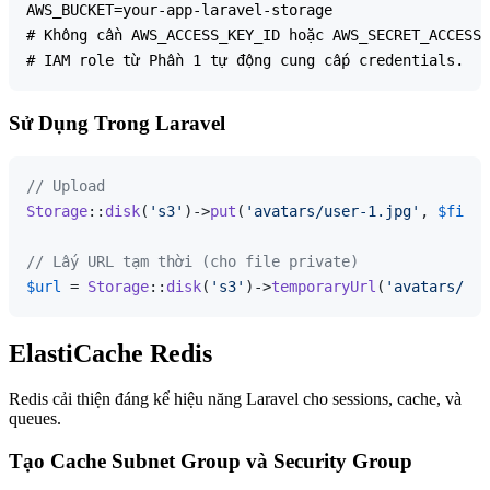
AWS_BUCKET=your-app-laravel-storage

# Không cần AWS_ACCESS_KEY_ID hoặc AWS_SECRET_ACCESS_
Sử Dụng Trong Laravel
// Upload
Storage
::
disk
(
's3'
)->
put
(
'avatars/user-1.jpg'
, 
$file
)
// Lấy URL tạm thời (cho file private)
$url
 = 
Storage
::
disk
(
's3'
)->
temporaryUrl
(
'avatars/use
ElastiCache Redis
Redis cải thiện đáng kể hiệu năng Laravel cho sessions, cache, và
queues.
Tạo Cache Subnet Group và Security Group