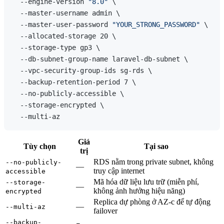
  --engine-version 
"8.0"
 \

  --master-username admin \

  --master-user-password 
"YOUR_STRONG_PASSWORD"
 \

  --allocated-storage 20 \

  --storage-type gp3 \

  --db-subnet-group-name laravel-db-subnet \

  --vpc-security-group-ids sg-rds \

  --backup-retention-period 7 \

  --no-publicly-accessible \

  --storage-encrypted \

Giá
Tùy chọn
Tại sao
trị
RDS nằm trong private subnet, không
--no-publicly-
—
truy cập internet
accessible
Mã hóa dữ liệu lưu trữ (miễn phí,
--storage-
—
không ảnh hưởng hiệu năng)
encrypted
Replica dự phòng ở AZ-c để tự động
—
--multi-az
failover
--backup-