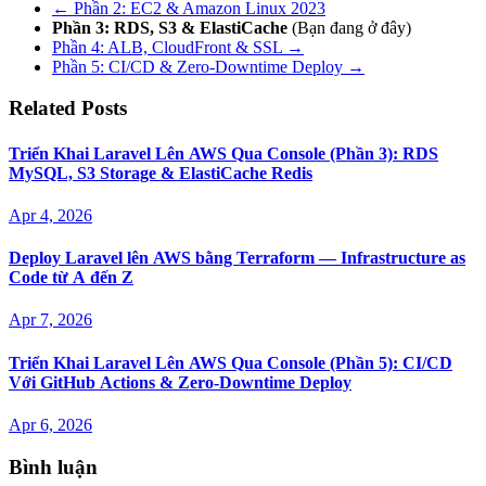
← Phần 2: EC2 & Amazon Linux 2023
Phần 3: RDS, S3 & ElastiCache
(Bạn đang ở đây)
Phần 4: ALB, CloudFront & SSL →
Phần 5: CI/CD & Zero-Downtime Deploy →
Related Posts
Triển Khai Laravel Lên AWS Qua Console (Phần 3): RDS
MySQL, S3 Storage & ElastiCache Redis
Apr 4, 2026
Deploy Laravel lên AWS bằng Terraform — Infrastructure as
Code từ A đến Z
Apr 7, 2026
Triển Khai Laravel Lên AWS Qua Console (Phần 5): CI/CD
Với GitHub Actions & Zero-Downtime Deploy
Apr 6, 2026
Bình luận