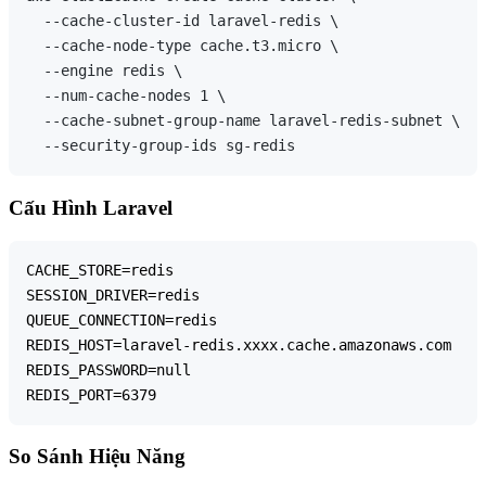
  --cache-cluster-id laravel-redis \

  --cache-node-type cache.t3.micro \

  --engine redis \

  --num-cache-nodes 1 \

  --cache-subnet-group-name laravel-redis-subnet \

Cấu Hình Laravel
CACHE_STORE=redis

SESSION_DRIVER=redis

QUEUE_CONNECTION=redis

REDIS_HOST=laravel-redis.xxxx.cache.amazonaws.com

REDIS_PASSWORD=null

So Sánh Hiệu Năng