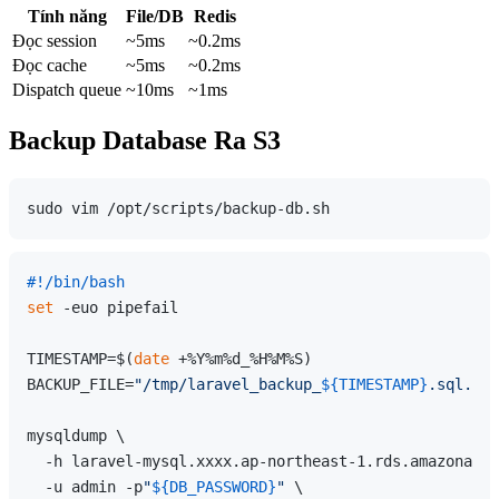
Tính năng
File/DB
Redis
Đọc session
~5ms
~0.2ms
Đọc cache
~5ms
~0.2ms
Dispatch queue
~10ms
~1ms
Backup Database Ra S3
#!/bin/bash
set
 -euo pipefail

TIMESTAMP=$(
date
 +%Y%m%d_%H%M%S)

BACKUP_FILE=
"/tmp/laravel_backup_
${TIMESTAMP}
.sql.gz"
mysqldump \

  -h laravel-mysql.xxxx.ap-northeast-1.rds.amazonaws.
  -u admin -p
"
${DB_PASSWORD}
"
 \
