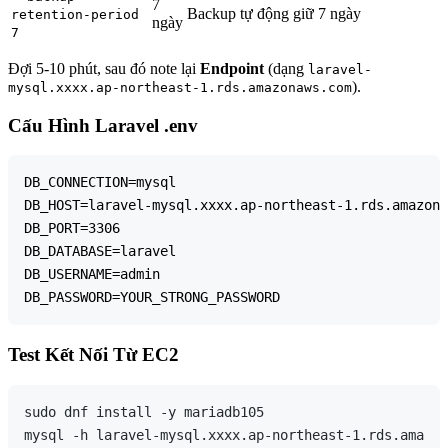
7
Backup tự động giữ 7 ngày
retention-period
ngày
7
Đợi 5-10 phút, sau đó note lại
Endpoint
(dạng
laravel-
).
mysql.xxxx.ap-northeast-1.rds.amazonaws.com
Cấu Hình Laravel .env
DB_CONNECTION=mysql

DB_HOST=laravel-mysql.xxxx.ap-northeast-1.rds.amazona
DB_PORT=3306

DB_DATABASE=laravel

DB_USERNAME=admin

Test Kết Nối Từ EC2
sudo dnf install -y mariadb105

mysql -h laravel-mysql.xxxx.ap-northeast-1.rds.amazon