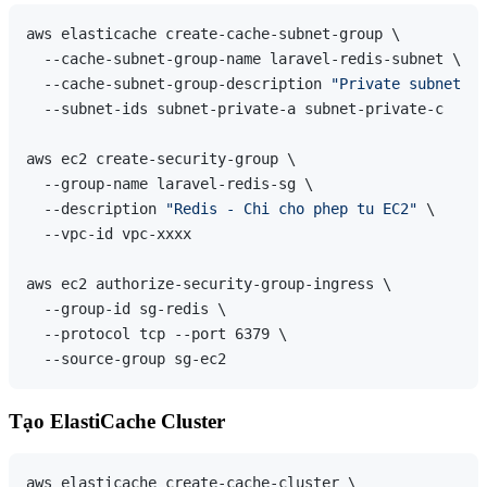
aws elasticache create-cache-subnet-group \

  --cache-subnet-group-name laravel-redis-subnet \

  --cache-subnet-group-description 
"Private subnets c
  --subnet-ids subnet-private-a subnet-private-c

aws ec2 create-security-group \

  --group-name laravel-redis-sg \

  --description 
"Redis - Chi cho phep tu EC2"
 \

  --vpc-id vpc-xxxx

aws ec2 authorize-security-group-ingress \

  --group-id sg-redis \

  --protocol tcp --port 6379 \

Tạo ElastiCache Cluster
aws elasticache create-cache-cluster \
