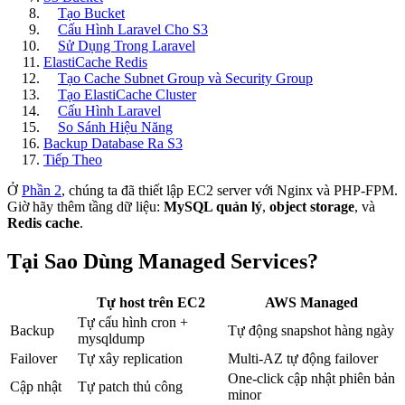
Tạo Bucket
Cấu Hình Laravel Cho S3
Sử Dụng Trong Laravel
ElastiCache Redis
Tạo Cache Subnet Group và Security Group
Tạo ElastiCache Cluster
Cấu Hình Laravel
So Sánh Hiệu Năng
Backup Database Ra S3
Tiếp Theo
Ở
Phần 2
, chúng ta đã thiết lập EC2 server với Nginx và PHP-FPM.
Giờ hãy thêm tầng dữ liệu:
MySQL quản lý
,
object storage
, và
Redis cache
.
Tại Sao Dùng Managed Services?
Tự host trên EC2
AWS Managed
Tự cấu hình cron +
Backup
Tự động snapshot hàng ngày
mysqldump
Failover
Tự xây replication
Multi-AZ tự động failover
One-click cập nhật phiên bản
Cập nhật
Tự patch thủ công
minor