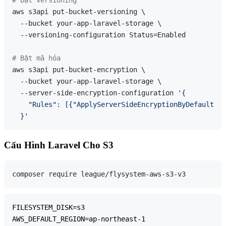
# Bật versioning
aws s3api put-bucket-versioning \

  --bucket your-app-laravel-storage \

  --versioning-configuration Status=Enabled

# Bật mã hóa
aws s3api put-bucket-encryption \

  --bucket your-app-laravel-storage \

  --server-side-encryption-configuration 
'{

    "Rules": [{"ApplyServerSideEncryptionByDefault": 
  }'
Cấu Hình Laravel Cho S3
FILESYSTEM_DISK=s3

AWS_DEFAULT_REGION=ap-northeast-1
