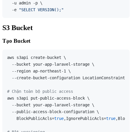
  -u admin -p \

  -e 
"SELECT VERSION();"
S3 Bucket
Tạo Bucket
aws s3api create-bucket \

  --bucket your-app-laravel-storage \

  --region ap-northeast-1 \

  --create-bucket-configuration LocationConstraint=ap
# Chặn toàn bộ public access
aws s3api put-public-access-block \

  --bucket your-app-laravel-storage \

  --public-access-block-configuration \

    BlockPublicAcls=
true
,IgnorePublicAcls=
true
,BlockP