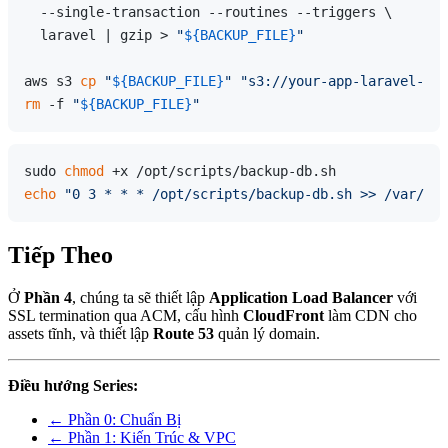
  --single-transaction --routines --triggers \

  laravel | gzip > 
"
${BACKUP_FILE}
"
aws s3 
cp
"
${BACKUP_FILE}
"
"s3://your-app-laravel-sto
rm
 -f 
"
${BACKUP_FILE}
"
sudo 
chmod
echo
"0 3 * * * /opt/scripts/backup-db.sh >> /var/log
Tiếp Theo
Ở
Phần 4
, chúng ta sẽ thiết lập
Application Load Balancer
với
SSL termination qua ACM, cấu hình
CloudFront
làm CDN cho
assets tĩnh, và thiết lập
Route 53
quản lý domain.
Điều hướng Series:
← Phần 0: Chuẩn Bị
← Phần 1: Kiến Trúc & VPC