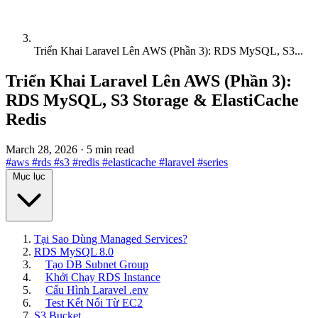
Triển Khai Laravel Lên AWS (Phần 3): RDS MySQL, S3...
Triển Khai Laravel Lên AWS (Phần 3):
RDS MySQL, S3 Storage & ElastiCache
Redis
March 28, 2026
·
5 min read
#aws
#rds
#s3
#redis
#elasticache
#laravel
#series
Mục lục
Tại Sao Dùng Managed Services?
RDS MySQL 8.0
Tạo DB Subnet Group
Khởi Chạy RDS Instance
Cấu Hình Laravel .env
Test Kết Nối Từ EC2
S3 Bucket