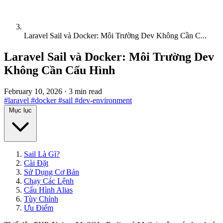
Laravel Sail và Docker: Môi Trường Dev Không Cần C...
Laravel Sail và Docker: Môi Trường Dev
Không Cần Cấu Hình
February 10, 2026
·
3 min read
#laravel
#docker
#sail
#dev-environment
Mục lục
Sail Là Gì?
Cài Đặt
Sử Dụng Cơ Bản
Chạy Các Lệnh
Cấu Hình Alias
Tùy Chỉnh
Ưu Điểm