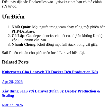
Điều này đặt các Dockerfiles vào
nơi bạn có thể chỉnh
./docker
sửa tự do.
Ưu Điểm
Nhất Quán
: Mọi người trong team chạy cùng một phiên bản
PHP/Database.
Cô Lập
: Các dependencies chi tiết của dự án không làm lộn
xộn OS chính của bạn.
Nhanh Chóng
: Khởi động một full stack trong vài giây.
Sail là tiêu chuẩn cho phát triển local Laravel hiện đại.
Related Posts
Kubernetes Cho Laravel: Từ Docker Đến Production K8s
Apr 26, 2026
Xây dựng SaaS với Laravel (Phần 8): Deploy Production &
Scaling
Mar 22, 2026