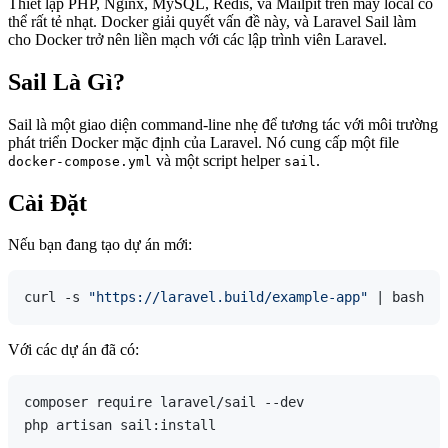
Thiết lập PHP, Nginx, MySQL, Redis, và Mailpit trên máy local có
thể rất tẻ nhạt. Docker giải quyết vấn đề này, và Laravel Sail làm
cho Docker trở nên liền mạch với các lập trình viên Laravel.
Sail Là Gì?
Sail là một giao diện command-line nhẹ để tương tác với môi trường
phát triển Docker mặc định của Laravel. Nó cung cấp một file
và một script helper
.
docker-compose.yml
sail
Cài Đặt
Nếu bạn đang tạo dự án mới:
curl -s 
"https://laravel.build/example-app"
Với các dự án đã có:
composer require laravel/sail --dev
