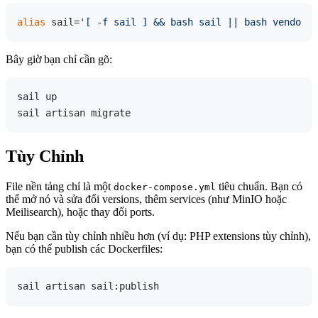
alias
 sail=
'[ -f sail ] && bash sail || bash vendor/b
Bây giờ bạn chỉ cần gõ:
sail up

Tùy Chỉnh
File nền tảng chỉ là một
tiêu chuẩn. Bạn có
docker-compose.yml
thể mở nó và sửa đổi versions, thêm services (như MinIO hoặc
Meilisearch), hoặc thay đổi ports.
Nếu bạn cần tùy chỉnh nhiều hơn (ví dụ: PHP extensions tùy chỉnh),
bạn có thể publish các Dockerfiles: