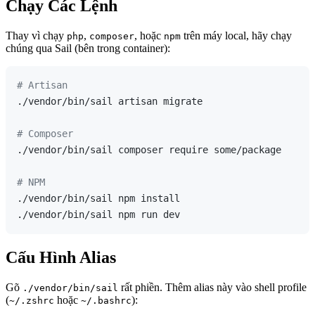
Chạy Các Lệnh
Thay vì chạy
,
, hoặc
trên máy local, hãy chạy
php
composer
npm
chúng qua Sail (bên trong container):
# Artisan
./vendor/bin/sail artisan migrate

# Composer
./vendor/bin/sail composer require some/package

# NPM
./vendor/bin/sail npm install

Cấu Hình Alias
Gõ
rất phiền. Thêm alias này vào shell profile
./vendor/bin/sail
(
hoặc
):
~/.zshrc
~/.bashrc