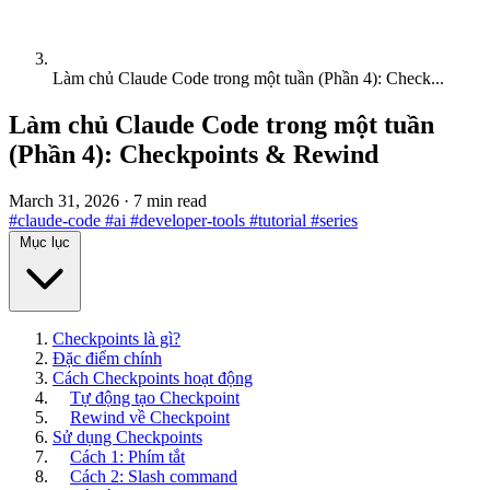
Làm chủ Claude Code trong một tuần (Phần 4): Check...
Làm chủ Claude Code trong một tuần
(Phần 4): Checkpoints & Rewind
March 31, 2026
·
7 min read
#claude-code
#ai
#developer-tools
#tutorial
#series
Mục lục
Checkpoints là gì?
Đặc điểm chính
Cách Checkpoints hoạt động
Tự động tạo Checkpoint
Rewind về Checkpoint
Sử dụng Checkpoints
Cách 1: Phím tắt
Cách 2: Slash command