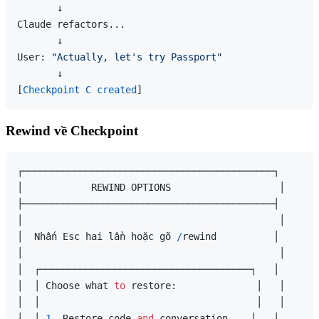
       ↓

Claude refactors...

       ↓

User: 
"Actually, let's try Passport"
       ↓

[
Checkpoint C created
Rewind về Checkpoint
┌────────────────────────────────────────────┐

│            REWIND OPTIONS                   │

├────────────────────────────────────────────┤

│                                             │

│  Nhấn Esc hai lần hoặc gõ 
/
rewind          │

│                                             │

│  ┌─────────────────────────────────────┐   │

│  │ Choose what 
to
 restore:              │   │

│  │                                      │   │

│  │ 
1.
 Restore code 
and
 conversation    │   │
