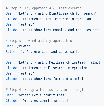
# Step 2: Try approach A - Elasticsearch
User:
"Let's try using Elasticsearch for search"
Claude:
 [
Implements
Elasticsearch
integration
User:
"Test it"
Claude:
 [
Tests
show
it's
complex
and
requires
separat
# Step 3: Rewind and try approach B
User:
/rewind
Select:
1
.
Restore
code
and
conversation
User:
"Let's try using Meilisearch instead - simpler 
Claude:
 [
Implements
Meilisearch
integration
User:
"Test it"
Claude:
 [
Tests
show
it's
fast
and
simple
]

# Step 4: Happy with result, commit to git
User:
"Great! Let's commit this"
Claude:
 [
Prepares
commit
message
]
