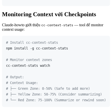
Monitoring Context với Checkpoints
Claude-howto giới thiệu
— tool để monitor
cc-context-stats
context usage:
# Install cc-context-stats
npm install -g cc-context-stats

# Monitor context zones
cc-context-stats watch

# Output:
# Context Usage:
# ├── Green Zone: 0-50% (Safe to add more)
# ├── Yellow Zone: 50-75% (Consider summarizing)
# └── Red Zone: 75-100% (Summarize or rewind soon)