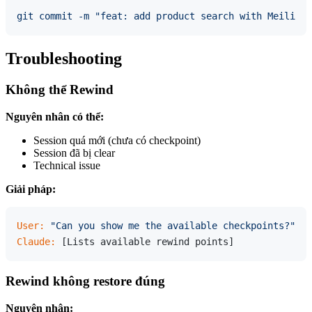
git
commit
-m
"feat: add product search with Meilisea
Troubleshooting
Không thể Rewind
Nguyên nhân có thể:
Session quá mới (chưa có checkpoint)
Session đã bị clear
Technical issue
Giải pháp:
User:
"Can you show me the available checkpoints?"
Claude:
Rewind không restore đúng
Nguyên nhân: