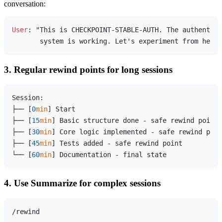
conversation:
User
: "This is CHECKPOINT-STABLE-AUTH. The authentica
3. Regular rewind points for long sessions
Session:

├── [
0
min
] Start

├── [
15
min
] Basic structure done - safe rewind point

├── [
30
min
] Core logic implemented - safe rewind poin
├── [
45
min
] Tests added - safe rewind point

└── [
60
min
4. Use Summarize for complex sessions
/rewind
