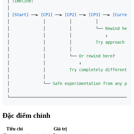
│ 
Timeline
:                                          
│                                                    
│ 
[Start]
 ──► 
[CP1]
 ──► 
[CP2]
 ──► 
[CP3]
 ──► 
[Current]
│              │          │          │               
│              │          │          └── 
Rewind
here
?
│              │          │              ↓           
│              │          │          
Try
approach
B
  
│              │          │                          
│              │          └── 
Or
rewind
here
?        
│              │              ↓                      
│              │          
Try
completely
different
so
│              │                                     
│              └── 
Safe
experimentation
from
any
poin
│                                                    
Đặc điểm chính
Tiêu chí
Giá trị