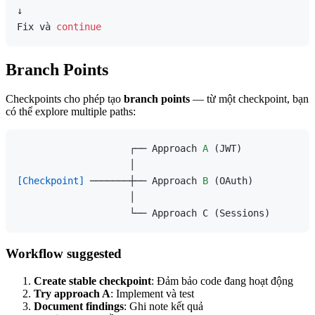
↓

Fix và 
continue
Branch Points
Checkpoints cho phép tạo
branch points
— từ một checkpoint, bạn
có thể explore multiple paths:
                    ┌── Approach 
A
 (JWT)

[Checkpoint]
 ───────┼── Approach 
B
 (OAuth)

                    │

Workflow suggested
Create stable checkpoint
: Đảm bảo code đang hoạt động
Try approach A
: Implement và test
Document findings
: Ghi note kết quả