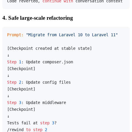
Code reverted, 
continue
with
4. Safe large-scale refactoring
Prompt:
"Migrate from Laravel 10 to Laravel 11"
[Checkpoint created at stable state]

Step
1
: Update composer.json

[Checkpoint]

Step
2
: Update config files

[Checkpoint]

Step
3
: Update middleware

[Checkpoint]

↓

Tests fail at 
step
3
?

/rewind 
to
step
2