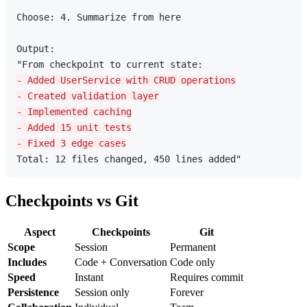
Choose: 4. Summarize from here

Output:

- Added UserService with CRUD operations
- Created validation layer
- Implemented caching
- Added 15 unit tests
- Fixed 3 edge cases
Checkpoints vs Git
Aspect
Checkpoints
Git
Scope
Session
Permanent
Includes
Code + Conversation
Code only
Speed
Instant
Requires commit
Persistence
Session only
Forever