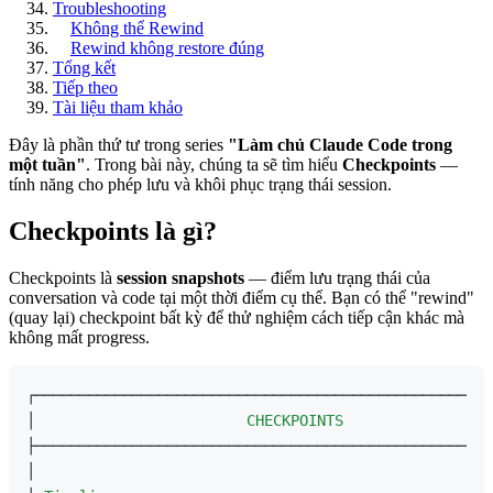
Troubleshooting
Không thể Rewind
Rewind không restore đúng
Tổng kết
Tiếp theo
Tài liệu tham khảo
Đây là phần thứ tư trong series
"Làm chủ Claude Code trong
một tuần"
. Trong bài này, chúng ta sẽ tìm hiểu
Checkpoints
—
tính năng cho phép lưu và khôi phục trạng thái session.
Checkpoints là gì?
Checkpoints là
session snapshots
— điểm lưu trạng thái của
conversation và code tại một thời điểm cụ thể. Bạn có thể "rewind"
(quay lại) checkpoint bất kỳ để thử nghiệm cách tiếp cận khác mà
không mất progress.
┌────────────────────────────────────────────────────
│                        
CHECKPOINTS
                 
├────────────────────────────────────────────────────
│                                                    