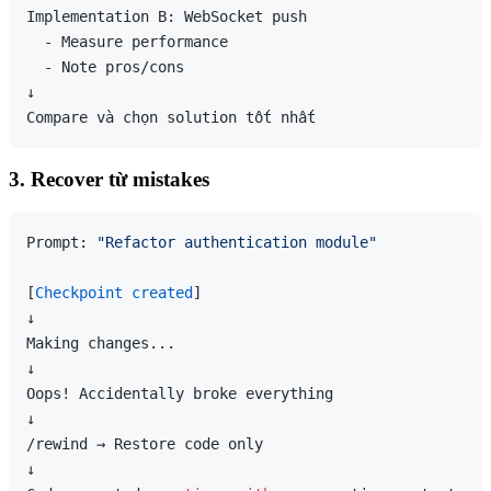
Implementation B: WebSocket push

  - Measure performance

  - Note pros/cons

↓

3. Recover từ mistakes
Prompt: 
"Refactor authentication module"
[
Checkpoint created
]

↓

Making changes...

↓

Oops! Accidentally broke everything

↓

/rewind → Restore code only

↓
