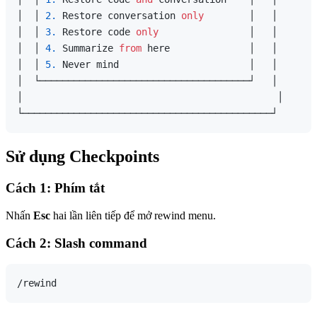
│  │ 
2.
 Restore conversation 
only
        │   │

│  │ 
3.
 Restore code 
only
                │   │

│  │ 
4.
 Summarize 
from
 here              │   │

│  │ 
5.
 Never mind                       │   │

│  └─────────────────────────────────────┘   │

│                                             │

Sử dụng Checkpoints
Cách 1: Phím tắt
Nhấn
Esc
hai lần liên tiếp để mở rewind menu.
Cách 2: Slash command