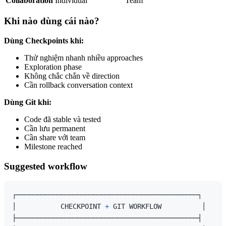
Collaboration
Individual
Team
Khi nào dùng cái nào?
Dùng Checkpoints khi:
Thử nghiệm nhanh nhiều approaches
Exploration phase
Không chắc chắn về direction
Cần rollback conversation context
Dùng Git khi:
Code đã stable và tested
Cần lưu permanent
Cần share với team
Milestone reached
Suggested workflow
┌─────────────────────────────────────────────┐

│           CHECKPOINT 
+
 GIT WORKFLOW          │

├─────────────────────────────────────────────┤
