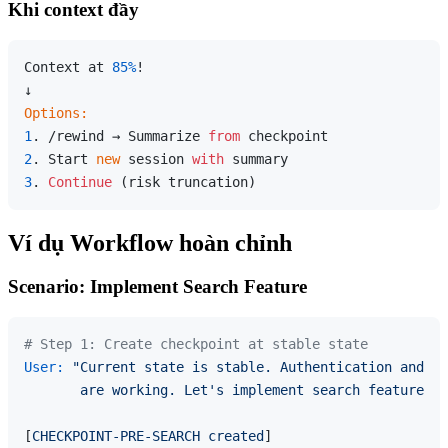
Khi context đầy
Context at 
85%
!

Options:
1
. /rewind → Summarize 
from
2
. Start 
new
 session 
with
3
. 
Continue
Ví dụ Workflow hoàn chỉnh
Scenario: Implement Search Feature
# Step 1: Create checkpoint at stable state
User:
"Current state is stable. Authentication and ba
       are working. Let's implement search feature."
[
CHECKPOINT-PRE-SEARCH
created
]
