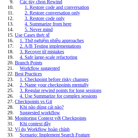
Các tùy chọn Rewind
1. Restore code and conversation
2. Restore conversation only
3. Restore code only
4. Summarize from here
5. Never mind
Use Cases thực tế
1. Thử nghiệm nhiều approaches
2. A/B Testing implementations
3. Recover từ mistakes
4. Safe large-scale refactoring
Branch Points
Workflow suggested
Best Practices
1. Checkpoint before risky changes
2. Name your checkpoints mentally
3. Regular rewind points for long sessions
4. Use Summarize for complex sessions
Checkpoints vs Git
Khi nào dùng cái nào?
Suggested workflow
Monitoring Context với Checkpoints
Khi context đầy
Ví dụ Workflow hoàn chỉnh
Scenario: Implement Search Feature