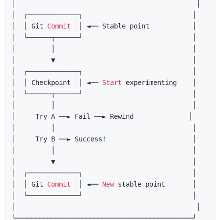
│                                              │

│  ┌─────────────┐                            │

│  │ Git 
Commit
  │ ◄── Stable point           │

│  └──────┬──────┘                            │

│         │                                   │

│         ▼                                   │

│  ┌─────────────┐                            │

│  │ Checkpoint  │ ◄── 
Start
 experimenting    │

│  └──────┬──────┘                            │

│         │                                   │

│     Try A ──► Fail ──► Rewind              │

│         │                                   │

│     Try B ──► Success
!
                      │

│         │                                   │

│         ▼                                   │

│  ┌─────────────┐                            │

│  │ Git 
Commit
  │ ◄── 
New
 stable point       │

│  └─────────────┘                            │

│                                              │
