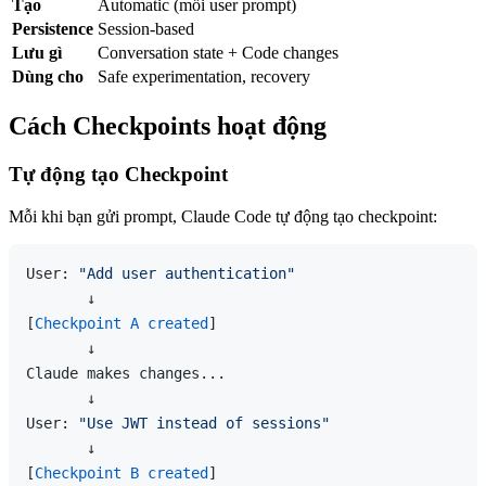
Tạo
Automatic (mỗi user prompt)
Persistence
Session-based
Lưu gì
Conversation state + Code changes
Dùng cho
Safe experimentation, recovery
Cách Checkpoints hoạt động
Tự động tạo Checkpoint
Mỗi khi bạn gửi prompt, Claude Code tự động tạo checkpoint:
User: 
"Add user authentication"
       ↓

[
Checkpoint A created
]

       ↓

Claude makes changes...

       ↓

User: 
"Use JWT instead of sessions"
       ↓

[
Checkpoint B created
]
