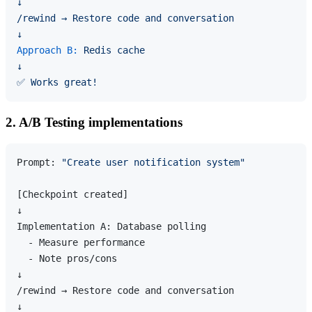
↓
/rewind
→
Restore
code
and
conversation
↓
Approach B:
Redis
cache
↓
✅
Works
great!
2. A/B Testing implementations
Prompt: 
"Create user notification system"
[Checkpoint created]

↓

Implementation A: Database polling

  - Measure performance

  - Note pros/cons

↓

/rewind → Restore code and conversation

↓
