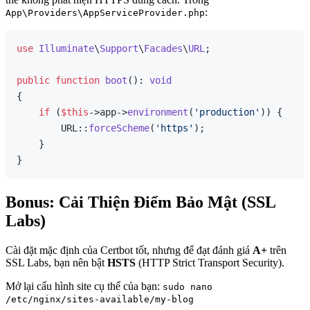
:
App\Providers\AppServiceProvider.php
use
Illuminate
\
Support
\
Facades
\
URL
;

public
function
boot
(
): 
void
{

if
 (
$this
->app->
environment
(
'production'
)) {

        URL::
forceScheme
(
'https'
);

    }

Bonus: Cải Thiện Điểm Bảo Mật (SSL
Labs)
Cài đặt mặc định của Certbot tốt, nhưng để đạt đánh giá
A+
trên
SSL Labs, bạn nên bật
HSTS
(HTTP Strict Transport Security).
Mở lại cấu hình site cụ thể của bạn:
sudo nano
/etc/nginx/sites-available/my-blog