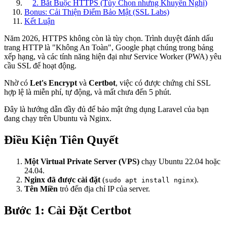
2. Bắt Buộc HTTPS (Tùy Chọn nhưng Khuyến Nghị)
Bonus: Cải Thiện Điểm Bảo Mật (SSL Labs)
Kết Luận
Năm 2026, HTTPS không còn là tùy chọn. Trình duyệt đánh dấu
trang HTTP là "Không An Toàn", Google phạt chúng trong bảng
xếp hạng, và các tính năng hiện đại như Service Worker (PWA) yêu
cầu SSL để hoạt động.
Nhờ có
Let's Encrypt
và
Certbot
, việc có được chứng chỉ SSL
hợp lệ là miễn phí, tự động, và mất chưa đến 5 phút.
Đây là hướng dẫn đầy đủ để bảo mật ứng dụng Laravel của bạn
đang chạy trên Ubuntu và Nginx.
Điều Kiện Tiên Quyết
Một Virtual Private Server (VPS)
chạy Ubuntu 22.04 hoặc
24.04.
Nginx đã được cài đặt
(
).
sudo apt install nginx
Tên Miền
trỏ đến địa chỉ IP của server.
Bước 1: Cài Đặt Certbot