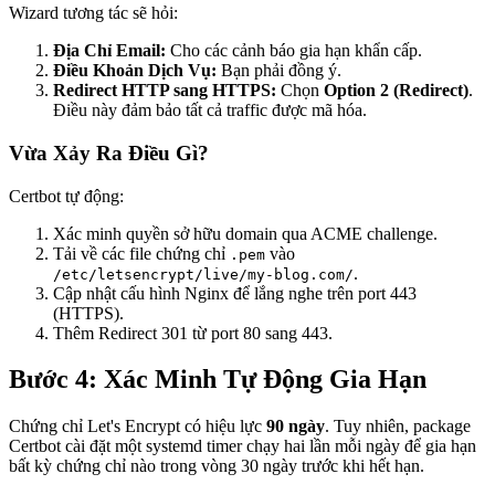
Wizard tương tác sẽ hỏi:
Địa Chỉ Email:
Cho các cảnh báo gia hạn khẩn cấp.
Điều Khoản Dịch Vụ:
Bạn phải đồng ý.
Redirect HTTP sang HTTPS:
Chọn
Option 2 (Redirect)
.
Điều này đảm bảo tất cả traffic được mã hóa.
Vừa Xảy Ra Điều Gì?
Certbot tự động:
Xác minh quyền sở hữu domain qua ACME challenge.
Tải về các file chứng chỉ
vào
.pem
.
/etc/letsencrypt/live/my-blog.com/
Cập nhật cấu hình Nginx để lắng nghe trên port 443
(HTTPS).
Thêm Redirect 301 từ port 80 sang 443.
Bước 4: Xác Minh Tự Động Gia Hạn
Chứng chỉ Let's Encrypt có hiệu lực
90 ngày
. Tuy nhiên, package
Certbot cài đặt một systemd timer chạy hai lần mỗi ngày để gia hạn
bất kỳ chứng chỉ nào trong vòng 30 ngày trước khi hết hạn.