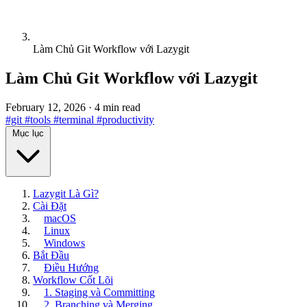
Làm Chủ Git Workflow với Lazygit
Làm Chủ Git Workflow với Lazygit
February 12, 2026
·
4 min read
#git
#tools
#terminal
#productivity
Mục lục
Lazygit Là Gì?
Cài Đặt
macOS
Linux
Windows
Bắt Đầu
Điều Hướng
Workflow Cốt Lõi
1. Staging và Committing
2. Branching và Merging