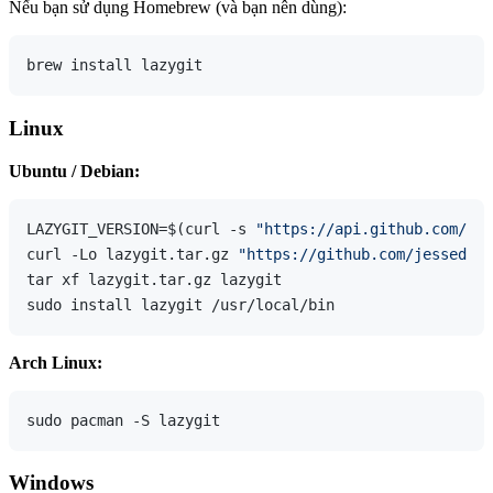
Nếu bạn sử dụng Homebrew (và bạn nên dùng):
Linux
Ubuntu / Debian:
LAZYGIT_VERSION=$(curl -s 
"https://api.github.com/rep
curl -Lo lazygit.tar.gz 
"https://github.com/jesseduff
tar xf lazygit.tar.gz lazygit

Arch Linux:
Windows