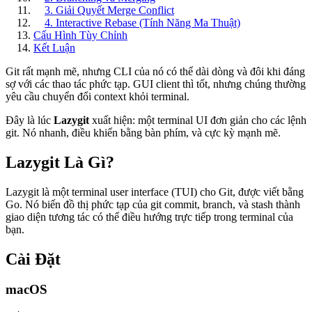
3. Giải Quyết Merge Conflict
4. Interactive Rebase (Tính Năng Ma Thuật)
Cấu Hình Tùy Chỉnh
Kết Luận
Git rất mạnh mẽ, nhưng CLI của nó có thể dài dòng và đôi khi đáng
sợ với các thao tác phức tạp. GUI client thì tốt, nhưng chúng thường
yêu cầu chuyển đổi context khỏi terminal.
Đây là lúc
Lazygit
xuất hiện: một terminal UI đơn giản cho các lệnh
git. Nó nhanh, điều khiển bằng bàn phím, và cực kỳ mạnh mẽ.
Lazygit Là Gì?
Lazygit là một terminal user interface (TUI) cho Git, được viết bằng
Go. Nó biến đồ thị phức tạp của git commit, branch, và stash thành
giao diện tương tác có thể điều hướng trực tiếp trong terminal của
bạn.
Cài Đặt
macOS