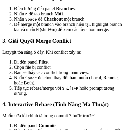
Điều hướng đến panel
Branches
.
Nhấn
để tạo branch
Mới
.
n
Nhấn
để
Checkout
một branch.
Space
Để merge một branch vào branch hiện tại, highlight branch
kia và nhấn
(shift+m) để xem các tùy chọn merge.
M
3. Giải Quyết Merge Conflict
Lazygit tỏa sáng ở đây. Khi conflict xảy ra:
Đi đến panel
Files
.
Chọn file bị conflict.
Bạn sẽ thấy các conflict trong main view.
Nhấn
để chọn thay đổi bạn muốn (Local, Remote,
Space
hoặc Both).
Tiếp tục rebase/merge với
hoặc prompt tương
Shift+R
đương.
4. Interactive Rebase (Tính Năng Ma Thuật)
Muốn sửa lỗi chính tả trong commit 3 bước trước?
Đi đến panel
Commits
.