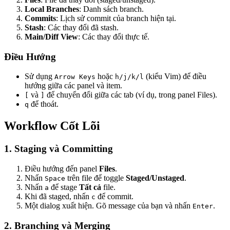
Local Branches
: Danh sách branch.
Commits
: Lịch sử commit của branch hiện tại.
Stash
: Các thay đổi đã stash.
Main/Diff View
: Các thay đổi thực tế.
Điều Hướng
Sử dụng
hoặc
(kiểu Vim) để điều
Arrow Keys
h/j/k/l
hướng giữa các panel và item.
và
để chuyển đổi giữa các tab (ví dụ, trong panel Files).
[
]
để thoát.
q
Workflow Cốt Lõi
1. Staging và Committing
Điều hướng đến panel
Files
.
Nhấn
trên file để toggle
Staged/Unstaged
.
Space
Nhấn
để stage
Tất cả
file.
a
Khi đã staged, nhấn
để commit.
c
Một dialog xuất hiện. Gõ message của bạn và nhấn
.
Enter
2. Branching và Merging