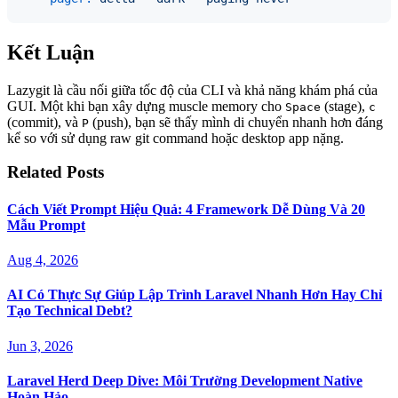
Kết Luận
Lazygit là cầu nối giữa tốc độ của CLI và khả năng khám phá của
GUI. Một khi bạn xây dựng muscle memory cho
(stage),
Space
c
(commit), và
(push), bạn sẽ thấy mình di chuyển nhanh hơn đáng
P
kể so với sử dụng raw git command hoặc desktop app nặng.
Related Posts
Cách Viết Prompt Hiệu Quả: 4 Framework Dễ Dùng Và 20
Mẫu Prompt
Aug 4, 2026
AI Có Thực Sự Giúp Lập Trình Laravel Nhanh Hơn Hay Chỉ
Tạo Technical Debt?
Jun 3, 2026
Laravel Herd Deep Dive: Môi Trường Development Native
Hoàn Hảo