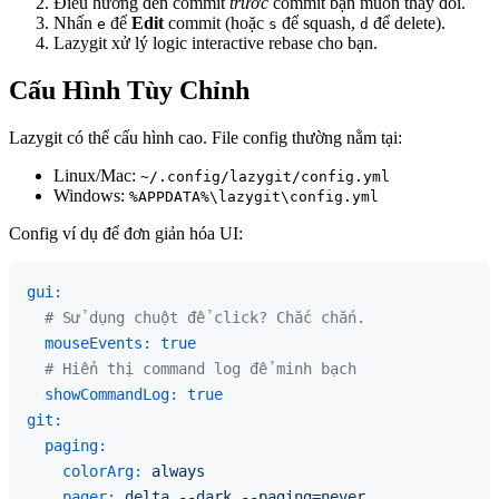
Điều hướng đến commit
trước
commit bạn muốn thay đổi.
Nhấn
để
Edit
commit (hoặc
để squash,
để delete).
e
s
d
Lazygit xử lý logic interactive rebase cho bạn.
Cấu Hình Tùy Chỉnh
Lazygit có thể cấu hình cao. File config thường nằm tại:
Linux/Mac:
~/.config/lazygit/config.yml
Windows:
%APPDATA%\lazygit\config.yml
Config ví dụ để đơn giản hóa UI:
gui:
# Sử dụng chuột để click? Chắc chắn.
mouseEvents:
true
# Hiển thị command log để minh bạch
showCommandLog:
true
git:
paging:
colorArg:
always
pager:
delta
--dark
--paging=never