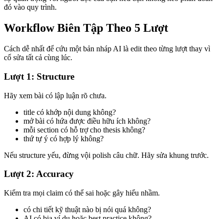
đó vào quy trình.
Workflow Biên Tập Theo 5 Lượt
Cách dễ nhất để cứu một bản nháp AI là edit theo từng lượt thay vì
cố sửa tất cả cùng lúc.
Lượt 1: Structure
Hãy xem bài có lập luận rõ chưa.
title có khớp nội dung không?
mở bài có hứa được điều hữu ích không?
mỗi section có hỗ trợ cho thesis không?
thứ tự ý có hợp lý không?
Nếu structure yếu, đừng vội polish câu chữ. Hãy sửa khung trước.
Lượt 2: Accuracy
Kiểm tra mọi claim có thể sai hoặc gây hiểu nhầm.
có chi tiết kỹ thuật nào bị nói quá không?
AI có bịa ví dụ hoặc best practice không?