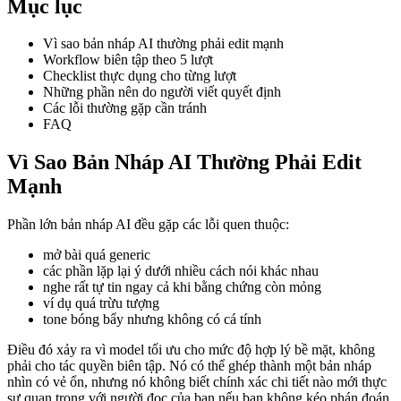
Mục lục
Vì sao bản nháp AI thường phải edit mạnh
Workflow biên tập theo 5 lượt
Checklist thực dụng cho từng lượt
Những phần nên do người viết quyết định
Các lỗi thường gặp cần tránh
FAQ
Vì Sao Bản Nháp AI Thường Phải Edit
Mạnh
Phần lớn bản nháp AI đều gặp các lỗi quen thuộc:
mở bài quá generic
các phần lặp lại ý dưới nhiều cách nói khác nhau
nghe rất tự tin ngay cả khi bằng chứng còn mỏng
ví dụ quá trừu tượng
tone bóng bẩy nhưng không có cá tính
Điều đó xảy ra vì model tối ưu cho mức độ hợp lý bề mặt, không
phải cho tác quyền biên tập. Nó có thể ghép thành một bản nháp
nhìn có vẻ ổn, nhưng nó không biết chính xác chi tiết nào mới thực
sự quan trọng với người đọc của bạn nếu bạn không kéo phán đoán