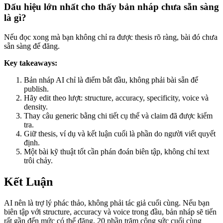
Dấu hiệu lớn nhất cho thấy bản nháp chưa sẵn sàng
là gì?
Nếu đọc xong mà bạn không chỉ ra được thesis rõ ràng, bài đó chưa
sẵn sàng để đăng.
Key takeaways:
Bản nháp AI chỉ là điểm bắt đầu, không phải bài sẵn để
publish.
Hãy edit theo lượt: structure, accuracy, specificity, voice và
density.
Thay câu generic bằng chi tiết cụ thể và claim đã được kiểm
tra.
Giữ thesis, ví dụ và kết luận cuối là phần do người viết quyết
định.
Một bài kỹ thuật tốt cần phán đoán biên tập, không chỉ text
trôi chảy.
Kết Luận
AI nên là trợ lý phác thảo, không phải tác giả cuối cùng. Nếu bạn
biên tập với structure, accuracy và voice trong đầu, bản nháp sẽ tiến
rất gần đến mức có thể đăng. 20 phần trăm công sức cuối cùng