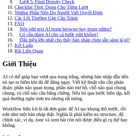
Lượt 5: Final Density Check
Checklist Thực Dụng Cho Từng Lượt
Những Phần Nên Do Người Viết Quyết Định
Các Lỗi Thường Gặp Cần Tránh
FAQ
Nên edit text AI trong browser hay trong editor?
Có cần dùng AI cho cả bước edit không?
Dấu hiệu lớn nhất cho thấy bản nháp chưa sẵn sàng là gì?
Kết Luận
Bài Liên Quan
Giới Thiệu
AI có thể giúp bạn vượt qua trang trắng, nhưng bản nháp đầu tiên
nó tạo ra hiếm khi đủ để đăng ngay. Viết kỹ thuật vẫn cần phán
đoán: phần nào quan trọng, phần nào mơ hồ, chỗ nào quá chung
chung, và chỗ nào cần bằng chứng. Nếu bỏ qua bước biên tập, kết
quả thường nghe trơn tru nhưng rất mỏng.
Workflow hữu ích là rất đơn giản: để AI tạo khung thô trước, rồi
edit như một bản nháp thật. Nghĩa là phải kiểm tra structure, độ
chính xác, ví dụ, tone và xem bài còn nói được điều gì cụ thể hay
không.